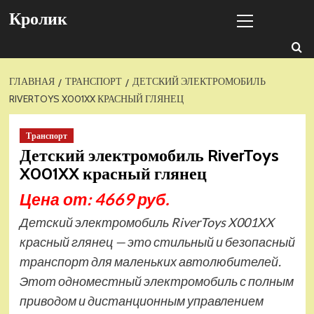
Перейти
Основное
Кролик
к
меню
содержимому
ГЛАВНАЯ
ТРАНСПОРТ
ДЕТСКИЙ ЭЛЕКТРОМОБИЛЬ
RIVERTOYS X001XX КРАСНЫЙ ГЛЯНЕЦ
Транспорт
Детский электромобиль RiverToys
X001XX красный глянец
Цена от: 4669 руб.
Детский электромобиль RiverToys X001XX
красный глянец — это стильный и безопасный
транспорт для маленьких автолюбителей.
Этот одноместный электромобиль с полным
приводом и дистанционным управлением