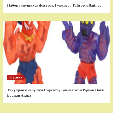
Набор тянущихся фигурок Гуджитсу Тайгор и Вайпер
Игрушки
Тянущаяся игрушка Гуджитсу Блейзагот и Рэдбек Паук
Водная Атака