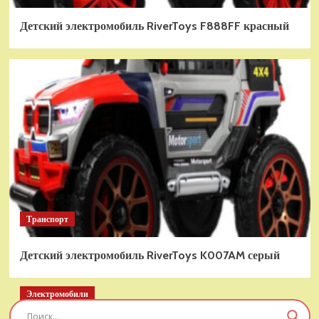
Детский электромобиль RiverToys F888FF красный
Транспорт
Детский электромобиль RiverToys K007AM серый
Электромобили
Детский электромобиль RiverToys T777TT 4WD