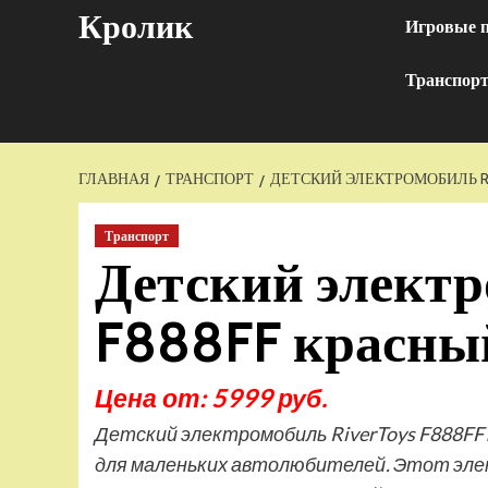
Перейти
Кролик
Игровые 
к
содержимому
Транспор
ГЛАВНАЯ
ТРАНСПОРТ
ДЕТСКИЙ ЭЛЕКТРОМОБИЛЬ RI
Транспорт
Детский электр
F888FF красны
Цена от: 5999 руб.
Детский электромобиль RiverToys F888FF
для маленьких автолюбителей. Этот эл