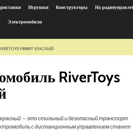
приставки
Игрушки
Конструкторы
На радиоуправле
т
Электромобили
VERTOYS F888FF КРАСНЫЙ
омобиль RiverToys
й
 красный — это стильный и безопасный транспорт
ектромобиль с дистанционным управлением станет