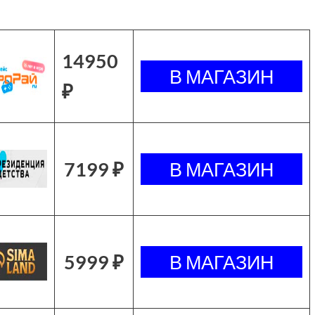
14950
₽
7199 ₽
5999 ₽