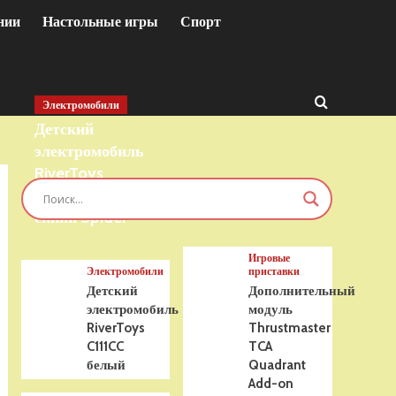
нии
Настольные игры
Спорт
Электромобили
Детский
электромобиль
RiverToys
T777TT 4WD
синий Spider
Игровые
Электромобили
приставки
Детский
Дополнительный
электромобиль
модуль
RiverToys
Thrustmaster
C111CC
TCA
белый
Quadrant
Add-on