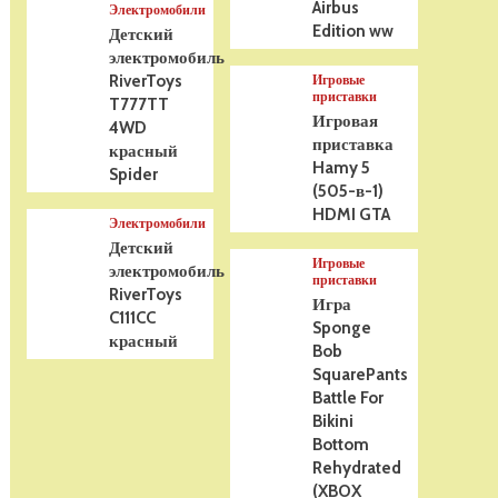
Airbus
Электромобили
Edition ww
Детский
электромобиль
RiverToys
Игровые
приставки
T777TT
Игровая
4WD
приставка
красный
Hamy 5
Spider
(505-в-1)
HDMI GTA
Электромобили
Детский
Игровые
электромобиль
приставки
RiverToys
Игра
C111CC
Sponge
красный
Bob
SquarePants
Battle For
Bikini
Bottom
Rehydrated
(XBOX