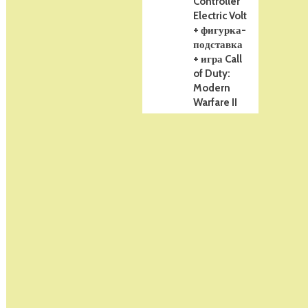
Controller
Electric Volt
+ фигурка-
подставка
+ игра Call
of Duty:
Modern
Warfare II