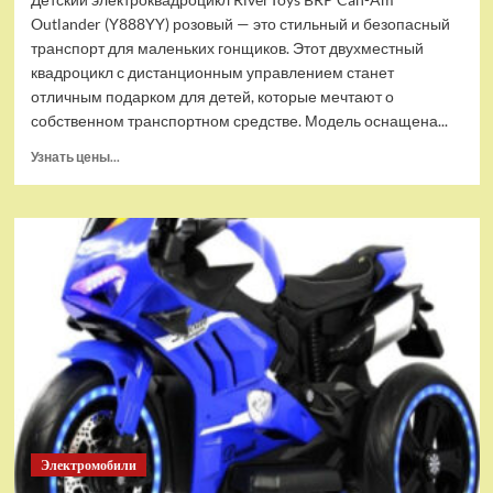
Outlander (Y888YY) розовый — это стильный и безопасный
транспорт для маленьких гонщиков. Этот двухместный
квадроцикл с дистанционным управлением станет
отличным подарком для детей, которые мечтают о
собственном транспортном средстве. Модель оснащена...
Прочитать
Узнать цены...
больше
о
Детский
электроквадроцикл
RiverToys
BRP
Can-
Am
Outlander
(Y888YY)
розовый
Электромобили