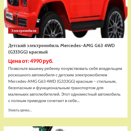
серый
Электромобили
Детский электромобиль Mercedes-AMG G63 4WD
(G333GG) красный
Цена от: 4990 руб.
Позвольте вашему ребенку почувствовать себя владельцем
роскошного автомобиля с детским электромобилем
Mercedes-AMG G63 4WD (G333GG) красным – стильным,
безопасным и функциональным транспортом для
маленьких автолюбителей. Этот одноместный автомобиль
с полным приводом сочетает в себе...
Прочитать
Узнать цены...
больше
о
Детский