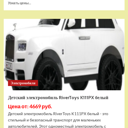
Прочитать
Узнать цены...
больше
о
Детский
электромотоцикл
RiverToys
C111MC
зеленый
Электромобили
Детский электромобиль RiverToys K111PX белый
Цена от: 4669 руб.
Детский электромобиль RiverToys K111PX белый - это
стильный и безопасный транспорт для маленьких
автолюбителей. Этот одноместный электромобиль с