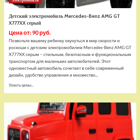
Электромобили
Детский электромобиль Mercedes-Benz AMG GT
X777XX серый
Цена от: 90 руб.
Позвольте вашему ребенку окунуться в мир скорости и
роскоши с детским электромобилем Mercedes-Benz AMG GT
X777XX серым – стильным, безопасным и функциональным
транспортом для маленьких автолюбителей. Этот
одноместный автомобиль сочетает в себе современный
дизайн, удобство управления и множество...
Прочитать
Узнать цены...
больше
о
Детский
электромобиль
Mercedes-
Benz
AMG
GT
X777XX