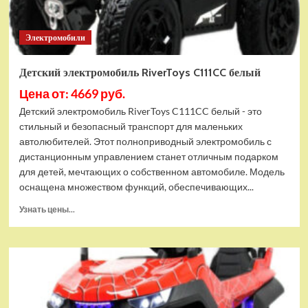
Электромобили
Детский электромобиль RiverToys C111CC белый
Цена от: 4669 руб.
Детский электромобиль RiverToys C111CC белый - это
стильный и безопасный транспорт для маленьких
автолюбителей. Этот полноприводный электромобиль с
дистанционным управлением станет отличным подарком
для детей, мечтающих о собственном автомобиле. Модель
оснащена множеством функций, обеспечивающих...
Прочитать
Узнать цены...
больше
о
Детский
электромобиль
RiverToys
C111CC
белый