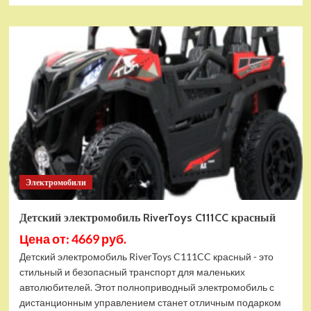
о
Детский
электромобиль
RiverToys
T777TT
4WD
красный
Spider
Электромобили
Детский электромобиль RiverToys C111CC красный
Цена от: 4669 руб.
Детский электромобиль RiverToys C111CC красный - это
стильный и безопасный транспорт для маленьких
автолюбителей. Этот полноприводный электромобиль с
дистанционным управлением станет отличным подарком