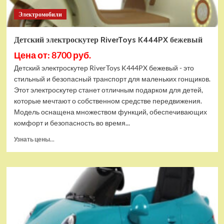
Электромобили
Детский электроскутер RiverToys K444PX бежевый
Цена от: 8700 руб.
Детский электроскутер RiverToys K444PX бежевый - это
стильный и безопасный транспорт для маленьких гонщиков.
Этот электроскутер станет отличным подарком для детей,
которые мечтают о собственном средстве передвижения.
Модель оснащена множеством функций, обеспечивающих
комфорт и безопасность во время...
Прочитать
Узнать цены...
больше
о
Детский
электроскутер
RiverToys
K444PX
бежевый