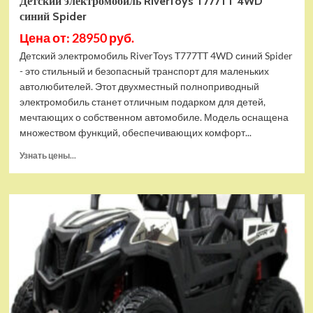
Детский электромобиль RiverToys T777TT 4WD
синий Spider
Цена от: 28950 руб.
Детский электромобиль RiverToys T777TT 4WD синий Spider
- это стильный и безопасный транспорт для маленьких
автолюбителей. Этот двухместный полноприводный
электромобиль станет отличным подарком для детей,
мечтающих о собственном автомобиле. Модель оснащена
множеством функций, обеспечивающих комфорт...
Прочитать
Узнать цены...
больше
о
Детский
электромобиль
RiverToys
T777TT
4WD
синий
Spider