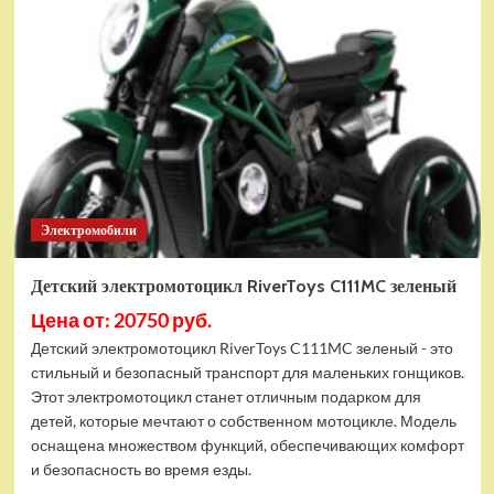
электромобиль
Mercedes-
AMG
G63
4WD
(G333GG)
красный
Электромобили
Детский электромотоцикл RiverToys C111MC зеленый
Цена от: 20750 руб.
Детский электромотоцикл RiverToys C111MC зеленый - это
стильный и безопасный транспорт для маленьких гонщиков.
Этот электромотоцикл станет отличным подарком для
детей, которые мечтают о собственном мотоцикле. Модель
оснащена множеством функций, обеспечивающих комфорт
и безопасность во время езды.