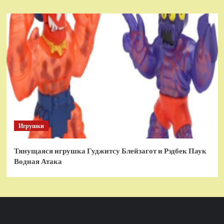
Игрушки
Тянущаяся игрушка Гуджитсу Блейзагот и Рэдбек Паук
Водная Атака