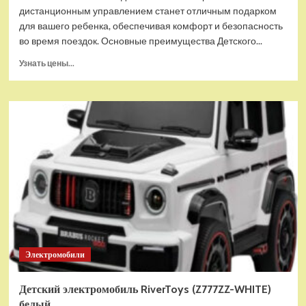
дистанционным управлением станет отличным подарком
для вашего ребенка, обеспечивая комфорт и безопасность
во время поездок. Основные преимущества Детского...
Прочитать
Узнать цены...
больше
о
Детский
электромобиль
RiverToys
K111PX
белый
Электромобили
Детский электромобиль RiverToys (Z777ZZ-WHITE)
белый