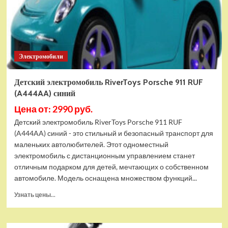
Электромобили
Детский электромобиль RiverToys Porsche 911 RUF
(A444AA) синий
Цена от: 2990 руб.
Детский электромобиль RiverToys Porsche 911 RUF
(A444AA) синий - это стильный и безопасный транспорт для
маленьких автолюбителей. Этот одноместный
электромобиль с дистанционным управлением станет
отличным подарком для детей, мечтающих о собственном
автомобиле. Модель оснащена множеством функций...
Прочитать
Узнать цены...
больше
о
Детский