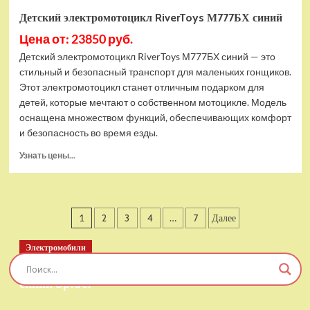
Детский электромотоцикл RiverToys М777БХ синий
Цена от: 23850 руб.
Детский электромотоцикл RiverToys М777БХ синий — это
стильный и безопасный транспорт для маленьких гонщиков.
Этот электромотоцикл станет отличным подарком для
детей, которые мечтают о собственном мотоцикле. Модель
оснащена множеством функций, обеспечивающих комфорт
и безопасность во время езды.
Прочитать
Узнать цены...
больше
о
Детский
электромотоцикл
Пагинация
1
2
3
4
…
7
Далее
RiverToys
М777БХ
записей
синий
Электромобили
Детский электромобиль RiverToys T777TT 4WD
синий Spider