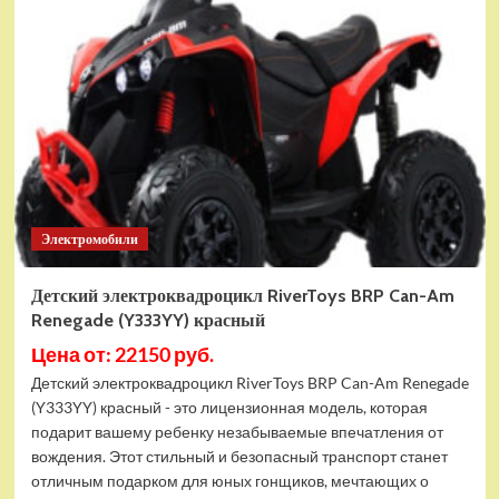
электромобиль
RiverToys
Porsche
911
RUF
(A444AA)
синий
Электромобили
Детский электроквадроцикл RiverToys BRP Can-Am
Renegade (Y333YY) красный
Цена от: 22150 руб.
Детский электроквадроцикл RiverToys BRP Can-Am Renegade
(Y333YY) красный - это лицензионная модель, которая
подарит вашему ребенку незабываемые впечатления от
вождения. Этот стильный и безопасный транспорт станет
отличным подарком для юных гонщиков, мечтающих о