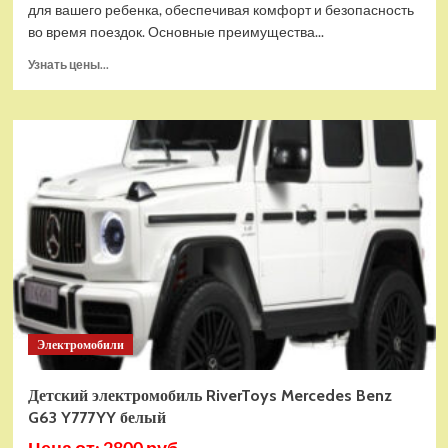
для вашего ребенка, обеспечивая комфорт и безопасность
во время поездок. Основные преимущества...
Прочитать
Узнать цены...
больше
о
Детский
электромобиль
RiverToys
C111CC
красный
Электромобили
Детский электромобиль RiverToys Mercedes Benz
G63 Y777YY белый