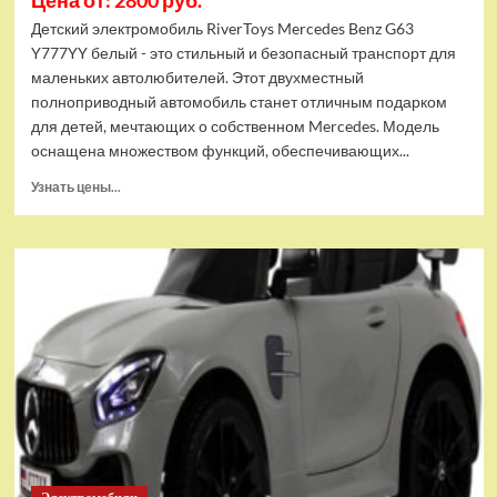
Цена от: 2800 руб.
Детский электромобиль RiverToys Mercedes Benz G63
Y777YY белый - это стильный и безопасный транспорт для
маленьких автолюбителей. Этот двухместный
полноприводный автомобиль станет отличным подарком
для детей, мечтающих о собственном Mercedes. Модель
оснащена множеством функций, обеспечивающих...
Прочитать
Узнать цены...
больше
о
Детский
электромобиль
RiverToys
Mercedes
Benz
G63
Y777YY
белый