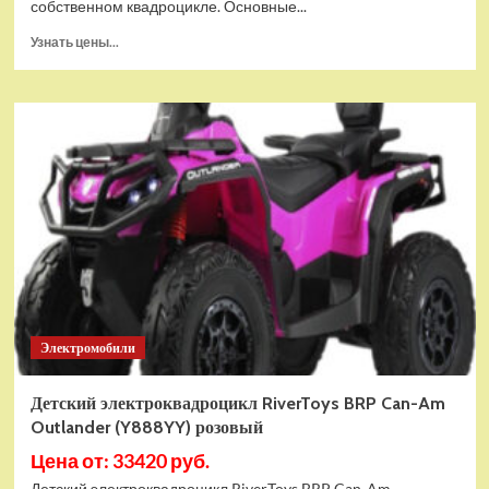
собственном квадроцикле. Основные...
Прочитать
Узнать цены...
больше
о
Детский
электроквадроцикл
RiverToys
BRP
Can-
Am
Renegade
(Y333YY)
красный
Электромобили
Детский электроквадроцикл RiverToys BRP Can-Am
Outlander (Y888YY) розовый
Цена от: 33420 руб.
Детский электроквадроцикл RiverToys BRP Can-Am