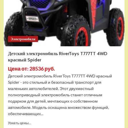
Электромобили
Детский электромобиль RiverToys T777TT 4WD
красный Spider
Цена от: 28536 руб.
Детский электромобиль RiverToys T777TT 4WD красный
Spider - это стильный и безопасный транспорт для
маленьких автолюбителей. Этот двухместный
полноприводный электромобиль станет отличным
подарком для детей, мечтающих о собственном
автомобиле. Модель оснащена множеством функций,
обеспечивающих...
Прочитать
Узнать цены...
больше