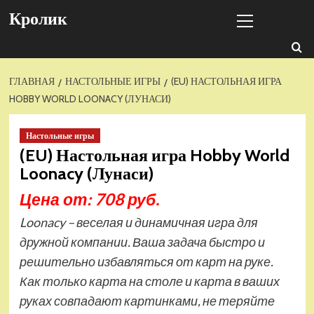
Перейти
Основное
Кролик
к
меню
содержимому
ГЛАВНАЯ
НАСТОЛЬНЫЕ ИГРЫ
(EU) НАСТОЛЬНАЯ ИГРА
HOBBY WORLD LOONACY (ЛУНАСИ)
Настольные игры
(EU) Настольная игра Hobby World
Loonacy (Лунаси)
Цена от: 708 руб.
Loonacy – веселая и динамичная игра для
дружной компании. Ваша задача быстро и
решительно избавляться от карт на руке.
Как только карта на столе и карта в ваших
руках совпадают картинками, не теряйте