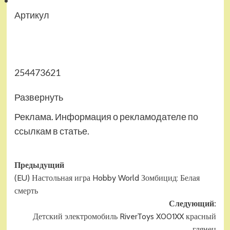
Артикул
254473621
Развернуть
Реклама. Информация о рекламодателе по
ссылкам в статье.
Навигация
Предыдущий
(EU) Настольная игра Hobby World Зомбицид: Белая
записи
смерть
Следующий:
Детский электромобиль RiverToys X001XX красный
глянец