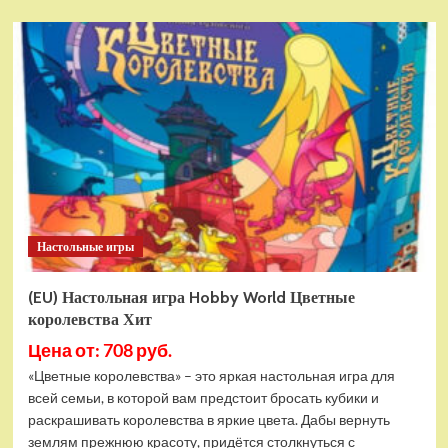
о
(EU)
Настольная
игра
Hobby
World
Чешуя
себе
Хит
Настольные игры
(EU) Настольная игра Hobby World Цветные
королевства Хит
Цена от: 708 руб.
«Цветные королевства» – это яркая настольная игра для
всей семьи, в которой вам предстоит бросать кубики и
раскрашивать королевства в яркие цвета. Дабы вернуть
землям прежнюю красоту, придётся столкнуться с