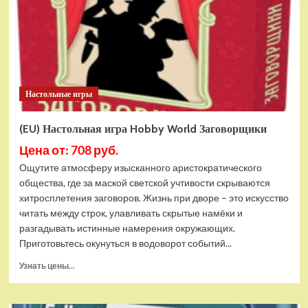
Грибы
и
корни
Настольные игры
(EU) Настольная игра Hobby World Заговорщики
Цена от: 708 руб.
Ощутите атмосферу изысканного аристократического
общества, где за маской светской учтивости скрываются
хитросплетения заговоров. Жизнь при дворе – это искусство
читать между строк, улавливать скрытые намёки и
разгадывать истинные намерения окружающих.
Приготовьтесь окунуться в водоворот событий...
Прочитать
Узнать цены...
больше
о
(EU)