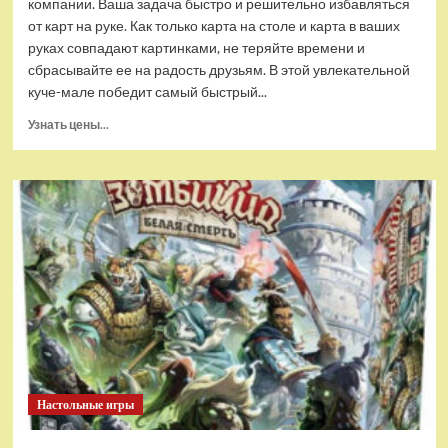
компании. Ваша задача быстро и решительно избавляться
от карт на руке. Как только карта на столе и карта в ваших
руках совпадают картинками, не теряйте времени и
сбрасывайте ее на радость друзьям. В этой увлекательной
куче-мале победит самый быстрый...
Прочитать
Узнать цены...
больше
о
(EU)
Настольная
игра
Hobby
World
Loonacy
(Лунаси)
Настольные игры