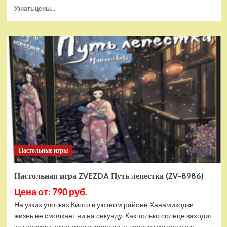
Прочитать
Узнать цены...
больше
о
Настольная
карточная
игра
Hobby
World
Грандиозное
представление
(915234)
Настольные игры
Настольная игра ZVEZDA Путь лепестка (ZV-8986)
Цена от: 790 руб.
На узких улочках Киото в уютном районе Ханамикодзи
жизнь не смолкает ни на секунду. Как только солнце заходит
за горизонт, окна многочисленных лавочек загораются