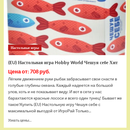
World
Звездные
империи:
Наследие
Настольные игры
(EU) Настольная игра Hobby World Чешуя себе Хит
Цена от: 708 руб.
Лёгким движением руки рыбак забрасывает свои снасти в
голубые глубины океана. Каждый надеется на большой
улов, хоть и не показывает виду. И вот в сети у нас
барахтаются красные лососи и всего один тунец! Бывает же
такое!Купить (EU) Настольную игру Чешуя себе с
максимальной выгодой от ИгроРай Только...
Прочитать
Узнать цены...
больше