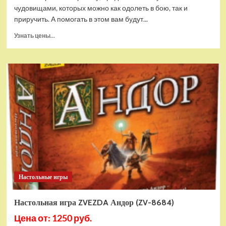
чудовищами, которых можно как одолеть в бою, так и
приручить. А помогать в этом вам будут...
Прочитать
Узнать цены...
больше
о
(EU)
Настольная
игра
Hobby
World
Цветные
королевства
Хит
Настольные игры
Настольная игра ZVEZDA Андор (ZV-8684)
Цена от: 1250 руб.