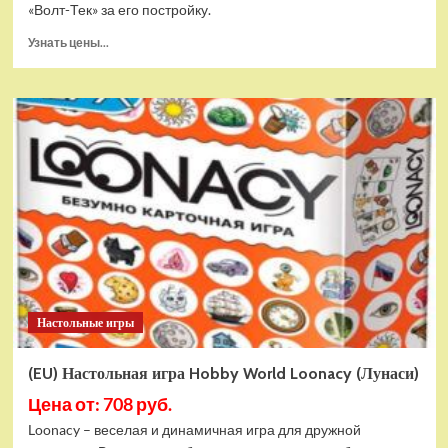
«Волт-Тек» за его постройку.
Прочитать
Узнать цены...
больше
о
(EU)
Настольная
игра
Hobby
World
Fallout
Shelter.
Настольная
игра
Hobby
World
Настольные игры
(EU) Настольная игра Hobby World Loonacy (Лунаси)
Цена от: 708 руб.
Loonacy – веселая и динамичная игра для дружной