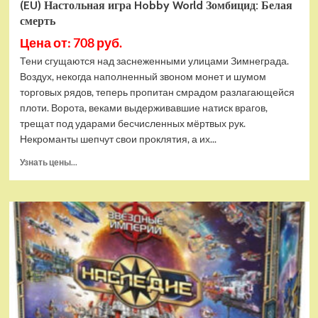
(EU) Настольная игра Hobby World Зомбицид: Белая
смерть
Цена от: 708 руб.
Тени сгущаются над заснеженными улицами Зимнеграда.
Воздух, некогда наполненный звоном монет и шумом
торговых рядов, теперь пропитан смрадом разлагающейся
плоти. Ворота, веками выдерживавшие натиск врагов,
трещат под ударами бесчисленных мёртвых рук.
Некроманты шепчут свои проклятия, а их...
Прочитать
Узнать цены...
больше
о
(EU)
Настольная
игра
Hobby
World
Зомбицид:
Белая
смерть