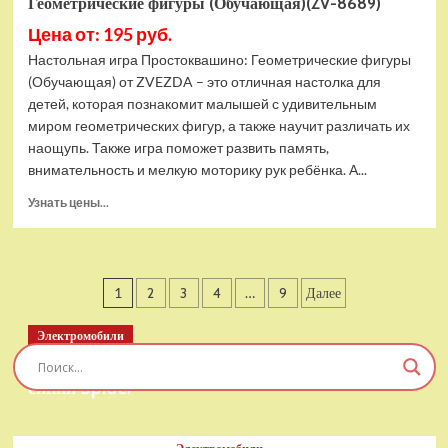
Геометрические фигуры (Обучающая)(ZV-8689)
Цена от: 195 руб.
Настольная игра Простоквашино: Геометрические фигуры
(Обучающая) от ZVEZDA – это отличная настолка для
детей, которая познакомит малышей с удивительным
миром геометрических фигур, а также научит различать их
наощупь. Также игра поможет развить память,
внимательность и мелкую моторику рук ребёнка. А...
Прочитать
Узнать цены...
больше
о
Настольная
игра
Пагинация
1
2
3
4
…
9
Далее
ZVEZDA
Простоквашино:
записей
Геометрические
Электромобили
фигуры
Детский электромобиль RiverToys T777TT 4WD
(Обучающая)
синий Spider
(ZV-
8689)