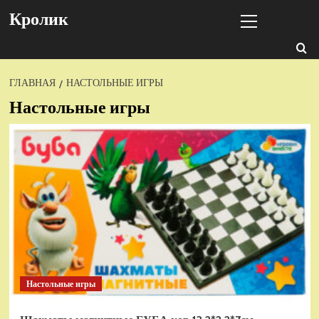
Перейти
Основное
Кролик
к
меню
содержимому
ГЛАВНАЯ
НАСТОЛЬНЫЕ ИГРЫ
Настольные игры
Настольные игры