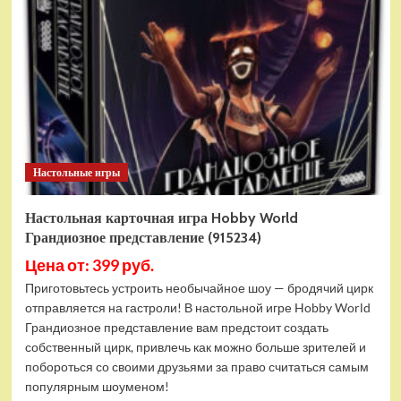
игра
Hobby
World
Особняки
безумия.
Вторая
редакция
(915162)
Настольные игры
Настольная карточная игра Hobby World
Грандиозное представление (915234)
Цена от: 399 руб.
Приготовьтесь устроить необычайное шоу — бродячий цирк
отправляется на гастроли! В настольной игре Hobby World
Грандиозное представление вам предстоит создать
собственный цирк, привлечь как можно больше зрителей и
побороться со своими друзьями за право считаться самым
популярным шоуменом!