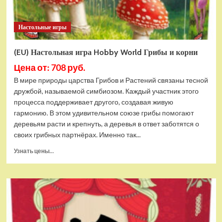
Настольные игры
(EU) Настольная игра Hobby World Грибы и корни
Цена от: 708 руб.
В мире природы царства Грибов и Растений связаны тесной
дружбой, называемой симбиозом. Каждый участник этого
процесса поддерживает другого, создавая живую
гармонию. В этом удивительном союзе грибы помогают
деревьям расти и крепнуть, а деревья в ответ заботятся о
своих грибных партнёрах. Именно так...
Прочитать
Узнать цены...
больше
о
(EU)
Настольная
игра
Hobby
World