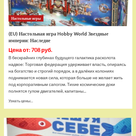
Настольные игры
(EU) Настольная игра Hobby World Звездные
империи: Наследие
Цена от: 708 руб.
В бескрайних глубинах будущего галактика расколота
надвое: Торговая федерация удерживает власть, опираясь
на богатство и строгий порядок, а в далёких колониях
поднимается новая сила, которая больше не желает жить
под корпоративным сапогом. Тихие космические доки
полнятся гулом двигателей, капитаны...
Прочитать
Узнать цены...
больше
о
(EU)
Настольная
игра
Hobby