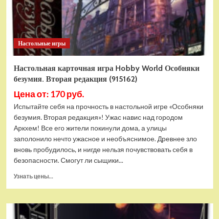
Настольные игры
Настольная карточная игра Hobby World Особняки
безумия. Вторая редакция (915162)
Цена от: 170 руб.
Испытайте себя на прочность в настольной игре «Особняки
безумия. Вторая редакция»! Ужас навис над городом
Аркхем! Все его жители покинули дома, а улицы
заполонило нечто ужасное и необъяснимое. Древнее зло
вновь пробудилось, и нигде нельзя почувствовать себя в
безопасности. Смогут ли сыщики...
Прочитать
Узнать цены...
больше
о
Настольная
карточная