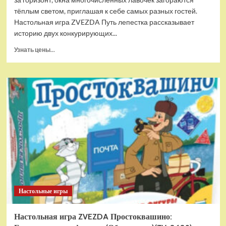
тёплым светом, приглашая к себе самых разных гостей.
Настольная игра ZVEZDA Путь лепестка рассказывает
историю двух конкурирующих...
Прочитать
Узнать цены...
больше
о
Настольная
игра
ZVEZDA
Путь
лепестка
(ZV-
8986)
Настольные игры
Настольная игра ZVEZDA Простоквашино: