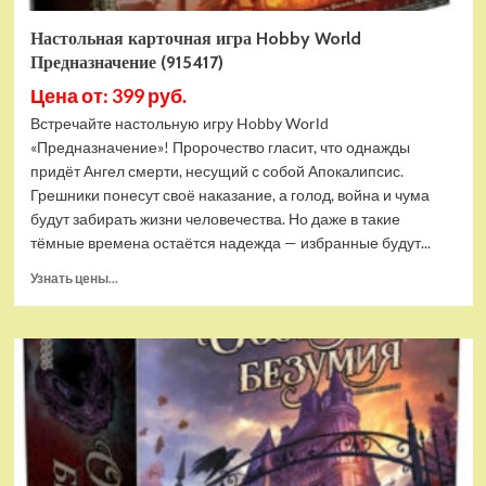
Настольная карточная игра Hobby World
Предназначение (915417)
Цена от: 399 руб.
Встречайте настольную игру Hobby World
«Предназначение»! Пророчество гласит, что однажды
придёт Ангел смерти, несущий с собой Апокалипсис.
Грешники понесут своё наказание, а голод, война и чума
будут забирать жизни человечества. Но даже в такие
тёмные времена остаётся надежда — избранные будут...
Прочитать
Узнать цены...
больше
о
Настольная
карточная
игра
Hobby
World
Предназначение
(915417)