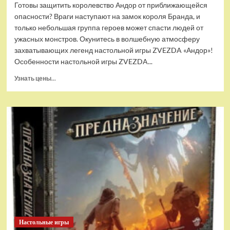
Готовы защитить королевство Андор от приближающейся
опасности? Враги наступают на замок короля Бранда, и
только небольшая группа героев может спасти людей от
ужасных монстров. Окунитесь в волшебную атмосферу
захватывающих легенд настольной игры ZVEZDA «Андор»!
Особенности настольной игры ZVEZDA...
Прочитать
Узнать цены...
больше
о
Настольная
игра
ZVEZDA
Андор
(ZV-
8684)
Настольные игры