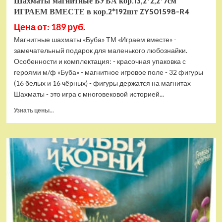
Шахматы магнитные БУБА кор.13,2*2,2*7см
ИГРАЕМ ВМЕСТЕ в кор.2*192шт ZY501598-R4
Цена от: 189 руб.
Магнитные шахматы «Буба» ТМ «Играем вместе» -
замечательный подарок для маленького любознайки.
Особенности и комплектация: - красочная упаковка с
героями м/ф «Буба» - магнитное игровое поле - 32 фигуры
(16 белых и 16 чёрных) - фигуры держатся на магнитах
Шахматы - это игра с многовековой историей...
Прочитать
Узнать цены...
больше
о
Шахматы
магнитные
БУБА
кор.13,2*2,2*7см
ИГРАЕМ
ВМЕСТЕ
в
кор.2*192шт
ZY501598-
R4