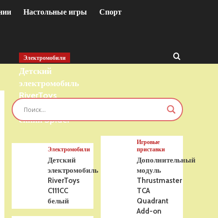
нии
Настольные игры
Спорт
Электромобили
Детский
электромобиль
RiverToys
T777TT 4WD
синий Spider
Игровые
Электромобили
приставки
Детский
Дополнительный
электромобиль
модуль
RiverToys
Thrustmaster
C111CC
TCA
белый
Quadrant
Add-on