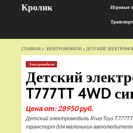
Перейти
Кролик
Игровые 
к
содержимому
Транспор
ГЛАВНАЯ
ЭЛЕКТРОМОБИЛИ
ДЕТСКИЙ ЭЛЕКТРОМОБИ
Электромобили
Детский электр
T777TT 4WD син
Цена от: 28950 руб.
Детский электромобиль RiverToys T777TT
транспорт для маленьких автолюбителе