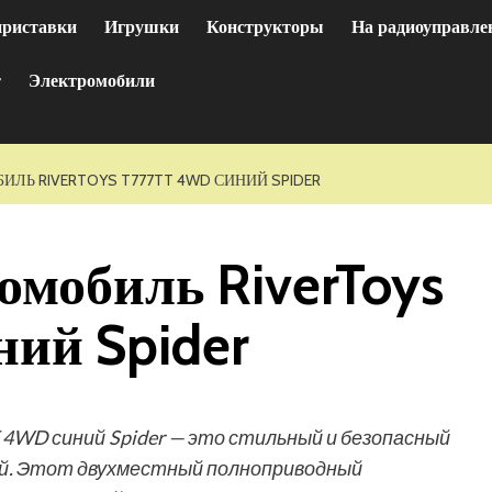
приставки
Игрушки
Конструкторы
На радиоуправле
т
Электромобили
ЛЬ RIVERTOYS T777TT 4WD СИНИЙ SPIDER
омобиль RiverToys
ий Spider
 4WD синий Spider — это стильный и безопасный
й. Этот двухместный полноприводный