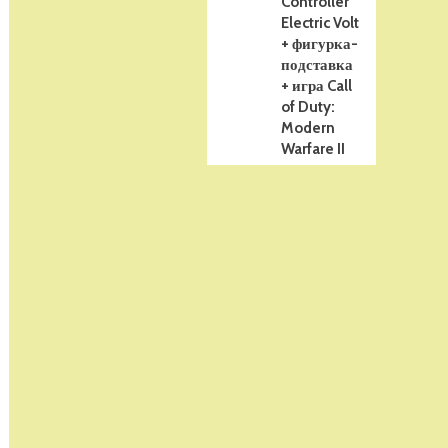
Controller
Electric Volt
+ фигурка-
подставка
+ игра Call
of Duty:
Modern
Warfare II