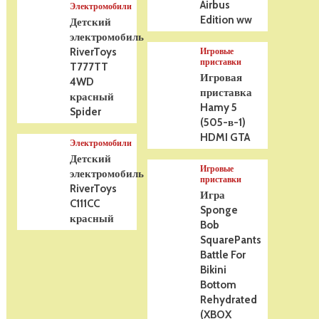
Airbus
Электромобили
Edition ww
Детский
электромобиль
RiverToys
Игровые
приставки
T777TT
Игровая
4WD
приставка
красный
Hamy 5
Spider
(505-в-1)
HDMI GTA
Электромобили
Детский
Игровые
электромобиль
приставки
RiverToys
Игра
C111CC
Sponge
красный
Bob
SquarePants
Battle For
Bikini
Bottom
Rehydrated
(XBOX