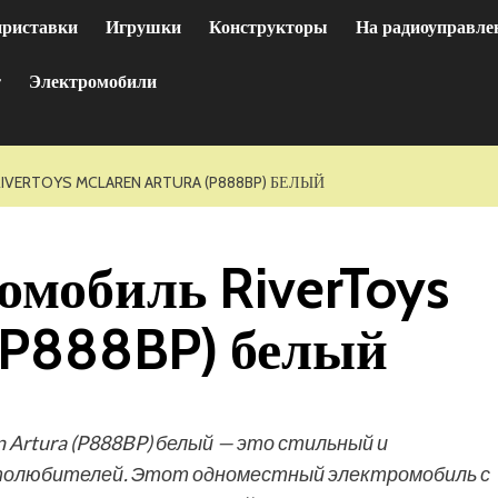
приставки
Игрушки
Конструкторы
На радиоуправле
т
Электромобили
VERTOYS MCLAREN ARTURA (P888BP) БЕЛЫЙ
омобиль RiverToys
 (P888BP) белый
 Artura (P888BP) белый — это стильный и
втолюбителей. Этот одноместный электромобиль с