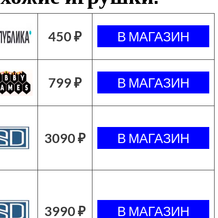
450 ₽
799 ₽
3090 ₽
3990 ₽