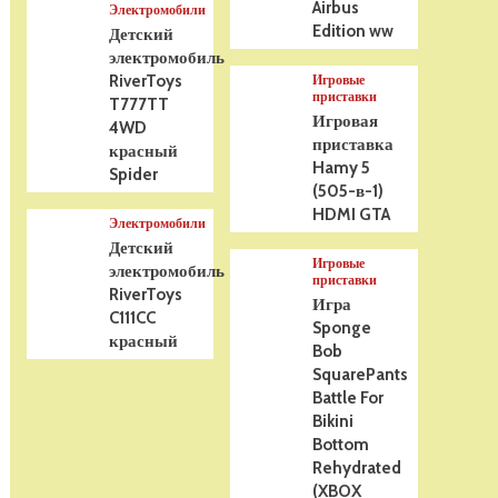
Airbus
Электромобили
Edition ww
Детский
электромобиль
RiverToys
Игровые
приставки
T777TT
Игровая
4WD
приставка
красный
Hamy 5
Spider
(505-в-1)
HDMI GTA
Электромобили
Детский
Игровые
электромобиль
приставки
RiverToys
Игра
C111CC
Sponge
красный
Bob
SquarePants
Battle For
Bikini
Bottom
Rehydrated
(XBOX