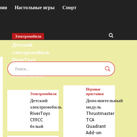
нии
Настольные игры
Спорт
Электромобили
Детский
электромобиль
RiverToys
T777TT 4WD
синий Spider
Игровые
Электромобили
приставки
Детский
Дополнительный
электромобиль
модуль
RiverToys
Thrustmaster
C111CC
TCA
белый
Quadrant
Add-on