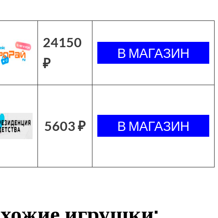
24150
₽
5603 ₽
хожие игрушки: