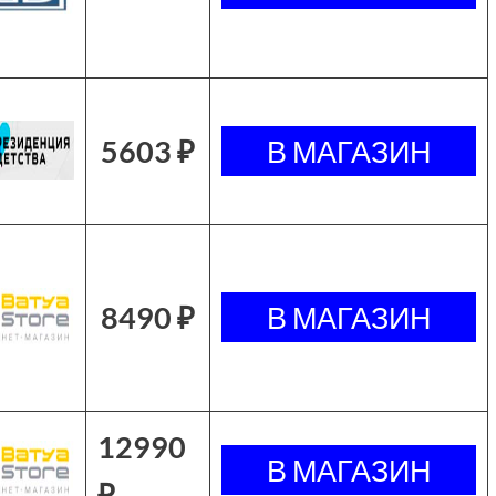
5603 ₽
8490 ₽
12990
₽