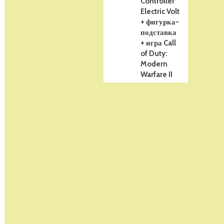
Controller
Electric Volt
+ фигурка-
подставка
+ игра Call
of Duty:
Modern
Warfare II