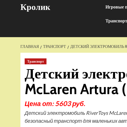
Перейти
Кролик
Игровые 
к
содержимому
Транспор
ГЛАВНАЯ
ТРАНСПОРТ
ДЕТСКИЙ ЭЛЕКТРОМОБИЛЬ RI
Транспорт
Детский электр
McLaren Artura
Цена от: 5603 руб.
Детский электромобиль RiverToys McLaren
безопасный транспорт для маленьких а