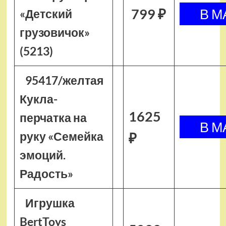
799 ₽
«Детский
грузовичок»
(5213)
95417/желтая
Кукла-
1625
перчатка на
руку «Семейка
₽
эмоций.
Радость»
Игрушка
BertToys