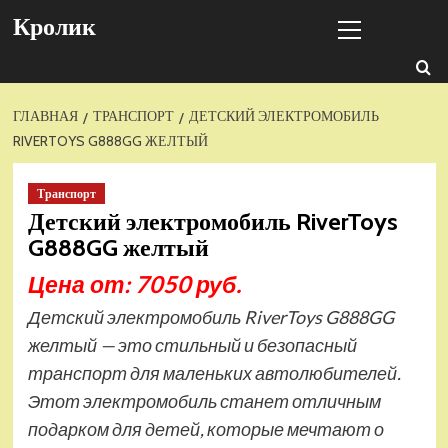
Перейти
Основное
Кролик
к
меню
содержимому
ГЛАВНАЯ
ТРАНСПОРТ
ДЕТСКИЙ ЭЛЕКТРОМОБИЛЬ
RIVERTOYS G888GG ЖЕЛТЫЙ
Транспорт
Детский электромобиль RiverToys
G888GG желтый
Цена от: 7050 руб.
Детский электромобиль RiverToys G888GG
желтый — это стильный и безопасный
транспорт для маленьких автолюбителей.
Этот электромобиль станет отличным
подарком для детей, которые мечтают о