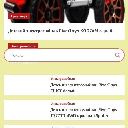
Транспорт
Детский электромобиль RiverToys K007AM серый
Электромобили
Детский электромобиль RiverToys T777TT 4WD
синий Spider
Электромобили
Детский электромобиль RiverToys
C111CC белый
Электромобили
Детский электромобиль RiverToys
T777TT 4WD красный Spider