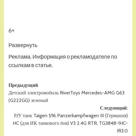
6+
Развернуть
Реклама. Информация о рекламодателе по
ссылкам в статье.
Навигация
Предыдущий
Детский электромобиль RiverToys Mercedes-AMG G63
записи
(G222GG) зеленый
Следующий:
Р/У танк Taigen 1/16 Panzerkampfwagen III (Германия)
HC (для ИК танкового боя) V3 2.4G RTR, TG3848-1HC-
IR3.0