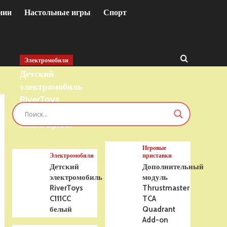
нии
Настольные игры
Спорт
Электромобили
Детский
электромобиль
RiverToys
T777TT 4WD
синий Spider
Игровые
Электромобили
приставки
Детский
Дополнительный
электромобиль
модуль
RiverToys
Thrustmaster
C111CC
TCA
белый
Quadrant
Add-on