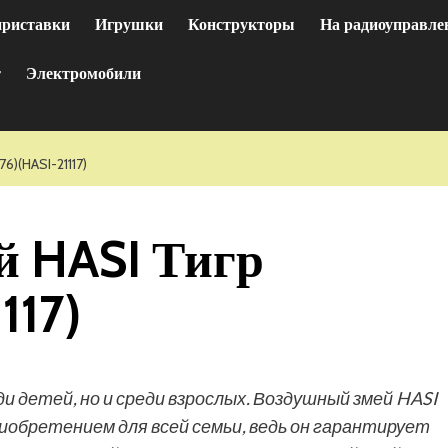
приставки
Игрушки
Конструкторы
На радиоуправле
т
Электромобили
)(HASI-21117)
й HASI Тигр
117)
и детей, но и среди взрослых. Воздушный змей HASI
обретением для всей семьи, ведь он гарантирует