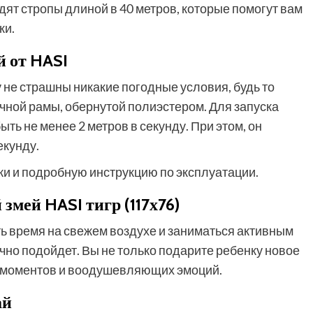
дят стропы длиной в 40 метров, которые помогут вам
ки.
 от HASI
 не страшны никакие погодные условия, будь то
рочной рамы, обернутой полиэстером. Для запуска
ть не менее 2 метров в секунду. При этом, он
екунду.
ки и подробную инструкцию по эксплуатации.
змей HASI тигр (117х76)
ь время на свежем воздухе и заниматься активным
чно подойдет. Вы не только подарите ребенку новое
их моментов и воодушевляющих эмоций.
ай