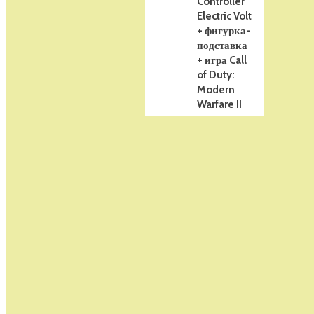
Controller
Electric Volt
+ фигурка-
подставка
+ игра Call
of Duty:
Modern
Warfare II