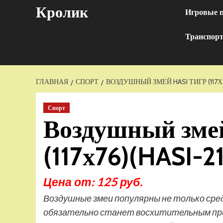
Перейти
Кролик
Игровые 
к
содержимому
Транспор
ГЛАВНАЯ
СПОРТ
ВОЗДУШНЫЙ ЗМЕЙ HASI ТИГР (117Х76
Спорт
Воздушный зме
(117х76)(HASI-21
Цена от: 125 руб.
Воздушные змеи популярны не только сред
обязательно станет восхитительным при