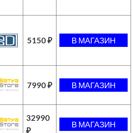
5150 ₽
7990 ₽
32990
₽