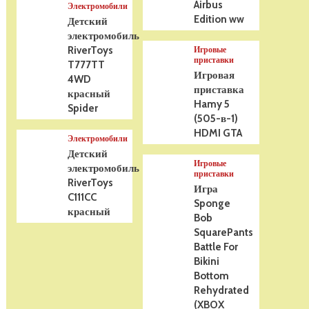
Airbus
Электромобили
Edition ww
Детский
электромобиль
RiverToys
Игровые
приставки
T777TT
Игровая
4WD
приставка
красный
Hamy 5
Spider
(505-в-1)
HDMI GTA
Электромобили
Детский
Игровые
электромобиль
приставки
RiverToys
Игра
C111CC
Sponge
красный
Bob
SquarePants
Battle For
Bikini
Bottom
Rehydrated
(XBOX