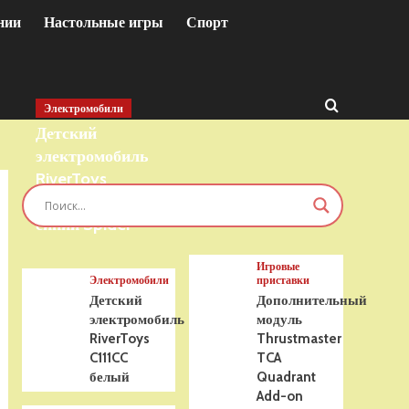
нии
Настольные игры
Спорт
Электромобили
Детский
электромобиль
RiverToys
T777TT 4WD
синий Spider
Игровые
Электромобили
приставки
Детский
Дополнительный
электромобиль
модуль
RiverToys
Thrustmaster
C111CC
TCA
белый
Quadrant
Add-on