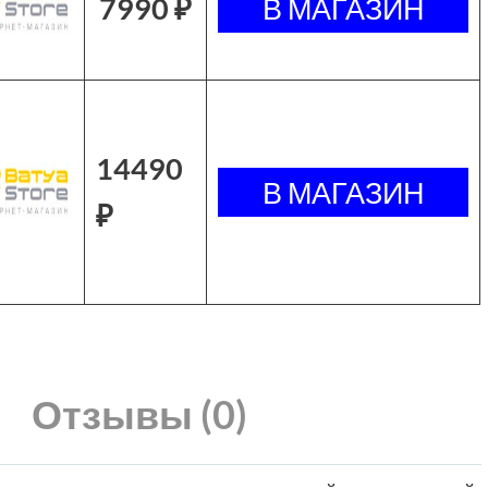
7990 ₽
14490
₽
Отзывы (0)