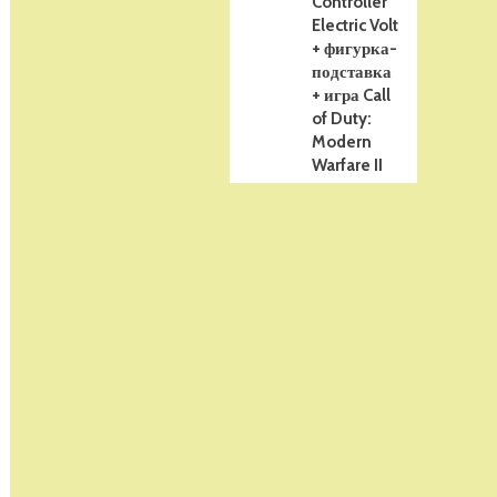
Controller
Electric Volt
+ фигурка-
подставка
+ игра Call
of Duty:
Modern
Warfare II