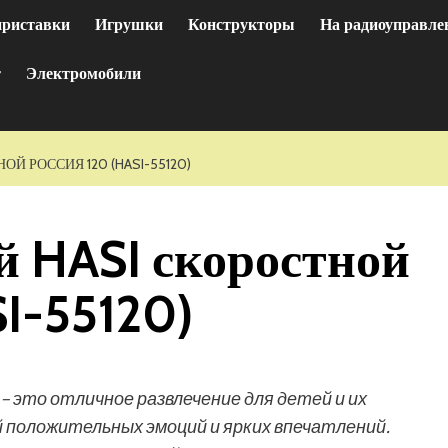
приставки
Игрушки
Конструкторы
На радиоуправле
т
Электромобили
Й РОССИЯ 120 (HASI-55120)
 HASI скоростной
SI-55120)
– это отличное развлечение для детей и их
й положительных эмоций и ярких впечатлений.