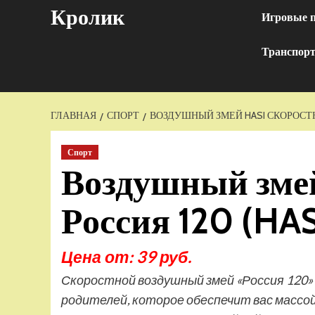
Перейти
Кролик
Игровые 
к
содержимому
Транспор
ГЛАВНАЯ
СПОРТ
ВОЗДУШНЫЙ ЗМЕЙ HASI СКОРОСТНО
Спорт
Воздушный змей
Россия 120 (HA
Цена от: 39 руб.
Скоростной воздушный змей «Россия 120» 
родителей, которое обеспечит вас массо