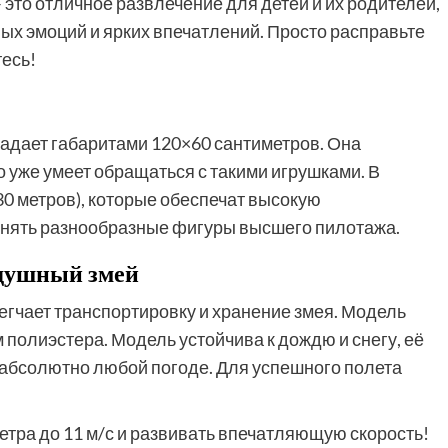
это отличное развлечение для детей и их родителей,
ых эмоций и ярких впечатлений. Просто расправьте
тесь!
ладает габаритами 120×60 сантиметров. Она
кто уже умеет обращаться с такими игрушками. В
30 метров), которые обеспечат высокую
лнять разнообразные фигуры высшего пилотажа.
здушный змей
блегчает транспортировку и хранение змея. Модель
 полиэстера. Модель устойчива к дождю и снегу, её
ри абсолютно любой погоде. Для успешного полета
тра до 11 м/с и развивать впечатляющую скорость!