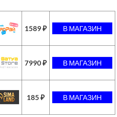
1589 ₽
7990 ₽
185 ₽