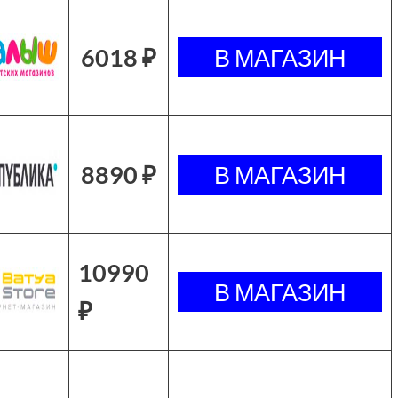
6018 ₽
8890 ₽
10990
₽