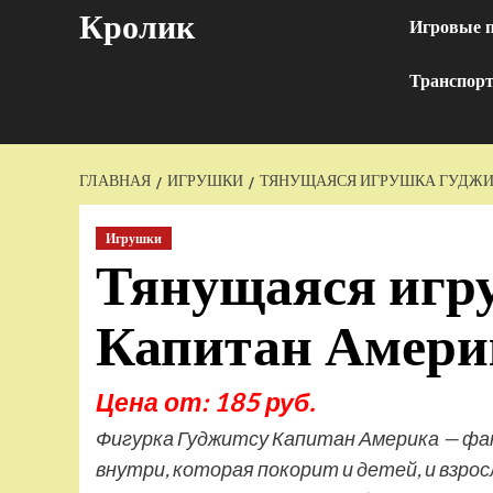
Перейти
Кролик
Игровые 
к
содержимому
Транспор
ГЛАВНАЯ
ИГРУШКИ
ТЯНУЩАЯСЯ ИГРУШКА ГУДЖИ
Игрушки
Тянущаяся игр
Капитан Амери
Цена от: 185 руб.
Фигурка Гуджитсу Капитан Америка — фа
внутри, которая покорит и детей, и взрос