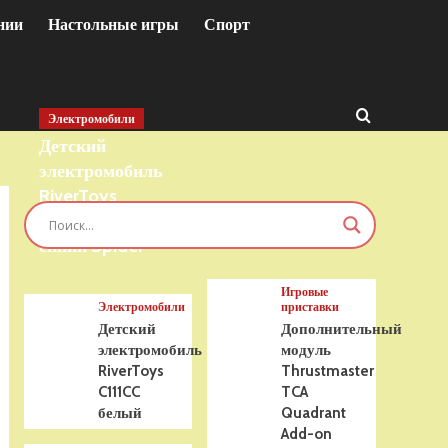
нии
Настольные игры
Спорт
Электромобили
Детский
электромобиль
RiverToys
T777TT 4WD
синий Spider
Игровые
Электромобили
приставки
Детский
Дополнительный
электромобиль
модуль
RiverToys
Thrustmaster
C111CC
TCA
белый
Quadrant
Add-on