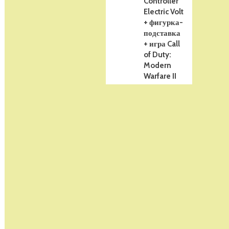
Controller
Electric Volt
+ фигурка-
подставка
+ игра Call
of Duty:
Modern
Warfare II