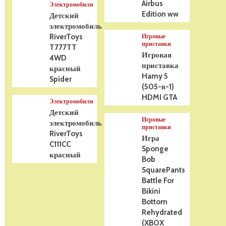
Airbus
Электромобили
Edition ww
Детский
электромобиль
RiverToys
Игровые
приставки
T777TT
Игровая
4WD
приставка
красный
Hamy 5
Spider
(505-в-1)
HDMI GTA
Электромобили
Детский
Игровые
электромобиль
приставки
RiverToys
Игра
C111CC
Sponge
красный
Bob
SquarePants
Battle For
Bikini
Bottom
Rehydrated
(XBOX