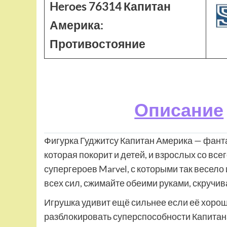
Heroes 76314 Капитан
Америка:
Противостояние
Описание
Фигурка Гуджитсу Капитан Америка — фант
которая покорит и детей, и взрослых со вс
супергероев Marvel, с которыми так весело 
всех сил, сжимайте обеими руками, скручива
Игрушка удивит ещё сильнее если её хорош
разблокировать суперспособности Капитана