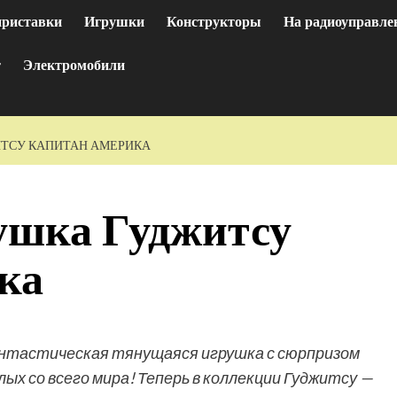
приставки
Игрушки
Конструкторы
На радиоуправле
т
Электромобили
ТСУ КАПИТАН АМЕРИКА
ушка Гуджитсу
ка
нтастическая тянущаяся игрушка с сюрпризом
лых со всего мира! Теперь в коллекции Гуджитсу —