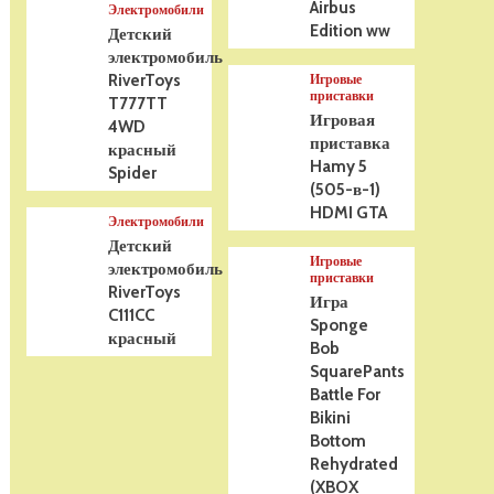
Airbus
Электромобили
Edition ww
Детский
электромобиль
RiverToys
Игровые
приставки
T777TT
Игровая
4WD
приставка
красный
Hamy 5
Spider
(505-в-1)
HDMI GTA
Электромобили
Детский
Игровые
электромобиль
приставки
RiverToys
Игра
C111CC
Sponge
красный
Bob
SquarePants
Battle For
Bikini
Bottom
Rehydrated
(XBOX