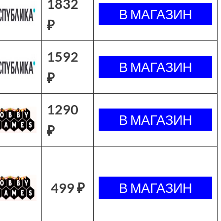
1832
₽
1592
₽
1290
₽
499 ₽