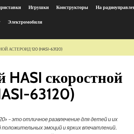
приставки
Игрушки
Конструкторы
На радиоуправле
т
Электромобили
Й АСТЕРОИД 120 (HASI-63120)
 HASI скоростной
HASI-63120)
» – это отличное развлечение для детей и их
й положительных эмоций и ярких впечатлений.