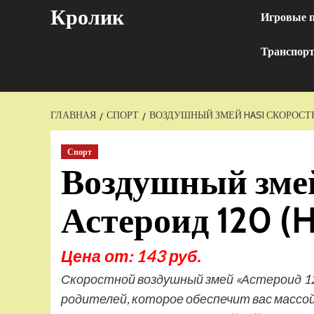
Перейти
Кролик
Игровые 
к
содержимому
Транспор
ГЛАВНАЯ
СПОРТ
ВОЗДУШНЫЙ ЗМЕЙ HASI СКОРОСТНО
Спорт
Воздушный змей
Астероид 120 (
Цена от: 143 руб.
Скоростной воздушный змей «Астероид 120
родителей, которое обеспечит вас массо