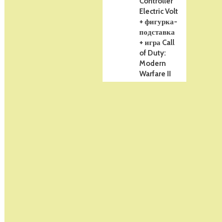
Controller
Electric Volt
+ фигурка-
подставка
+ игра Call
of Duty:
Modern
Warfare II