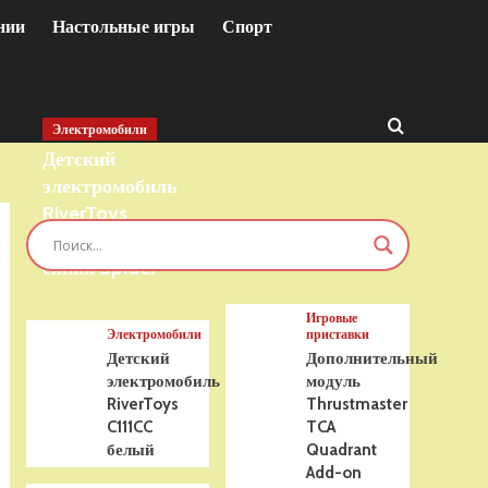
нии
Настольные игры
Спорт
Электромобили
Детский
электромобиль
RiverToys
T777TT 4WD
синий Spider
Игровые
Электромобили
приставки
Детский
Дополнительный
электромобиль
модуль
RiverToys
Thrustmaster
C111CC
TCA
белый
Quadrant
Add-on