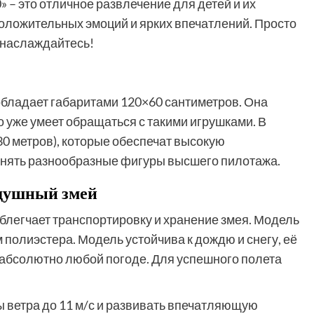
 – это отличное развлечение для детей и их
положительных эмоций и ярких впечатлений. Просто
и наслаждайтесь!
обладает габаритами 120×60 сантиметров. Она
кто уже умеет обращаться с такими игрушками. В
30 метров), которые обеспечат высокую
лнять разнообразные фигуры высшего пилотажа.
здушный змей
 облегчает транспортировку и хранение змея. Модель
 полиэстера. Модель устойчива к дождю и снегу, её
ри абсолютно любой погоде. Для успешного полета
 ветра до 11 м/с и развивать впечатляющую