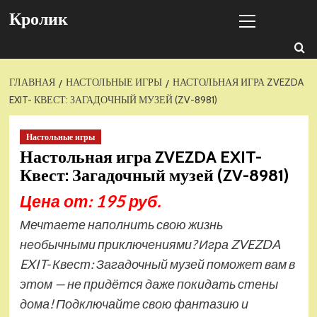
Перейти
Основное
Кролик
к
меню
содержимому
ГЛАВНАЯ
НАСТОЛЬНЫЕ ИГРЫ
НАСТОЛЬНАЯ ИГРА ZVEZDA
EXIT- КВЕСТ: ЗАГАДОЧНЫЙ МУЗЕЙ (ZV-8981)
Настольные игры
Настольная игра ZVEZDA EXIT-
Квест: Загадочный музей (ZV-8981)
Цена от: 195 руб.
Мечтаете наполнить свою жизнь
необычными приключениями? Игра ZVEZDA
EXIT- Квест: Загадочный музей поможет вам в
этом — не придётся даже покидать стены
дома! Подключайте свою фантазию и