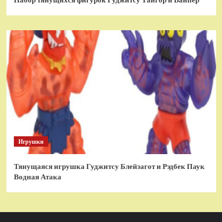
Набор тянущихся фигурок Гуджитсу Тайгор и Вайпер
Игрушки
Тянущаяся игрушка Гуджитсу Блейзагот и Рэдбек Паук
Водная Атака