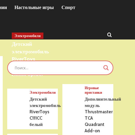
нии
Настольные игры
Спорт
Электромобили
Детский
электромобиль
RiverToys
T777TT 4WD
синий Spider
Игровые
Электромобили
приставки
Детский
Дополнительный
электромобиль
модуль
RiverToys
Thrustmaster
C111CC
TCA
белый
Quadrant
Add-on