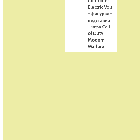
Controller
Electric Volt
+ фигурка-
подставка
+ игра Call
of Duty:
Modern
Warfare II