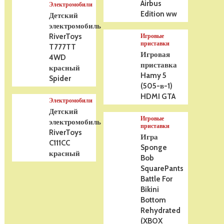
Airbus
Электромобили
Edition ww
Детский
электромобиль
RiverToys
Игровые
приставки
T777TT
Игровая
4WD
приставка
красный
Hamy 5
Spider
(505-в-1)
HDMI GTA
Электромобили
Детский
Игровые
электромобиль
приставки
RiverToys
Игра
C111CC
Sponge
красный
Bob
SquarePants
Battle For
Bikini
Bottom
Rehydrated
(XBOX