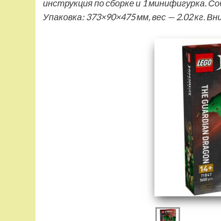
инструкция по сборке и 1 минифигурка. С
Упаковка: 373×90×475 мм, вес — 2.02 кг. В