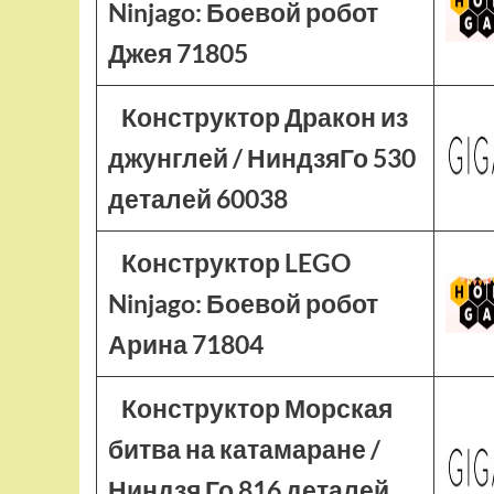
Ninjago: Боевой робот
Джея 71805
Конструктор Дракон из
джунглей / НиндзяГо 530
деталей 60038
Конструктор LEGO
Ninjago: Боевой робот
Арина 71804
Конструктор Морская
битва на катамаране /
Ниндзя Го 816 деталей