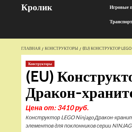
Перейти
Кролик
Игровые 
к
содержимому
Транспор
ГЛАВНАЯ
КОНСТРУКТОРЫ
(EU) КОНСТРУКТОР LEGO
Конструкторы
(EU) Конструкт
Дракон-храните
Цена от: 3410 руб.
Конструктор LEGO Ninjago Дракон-храните
элементов для поклонников серии NINJAGO