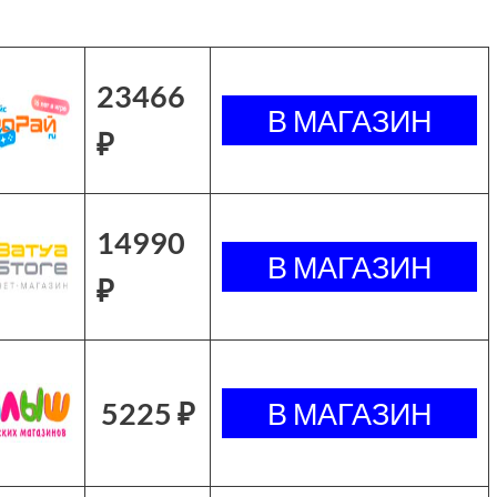
23466
₽
14990
₽
5225 ₽