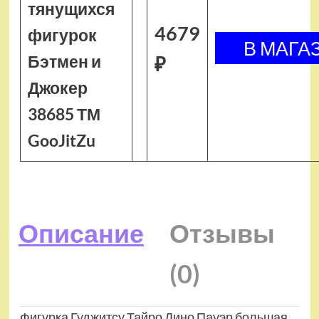
тянущихся
4679
фигурок
Бэтмен и
₽
Джокер
38685 ТМ
GooJitZu
Описание
Отзывы
(0)
Фигурка Гуджитсу Тайро Дино Пауэр большая