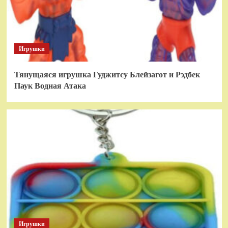
Игрушки
Тянущаяся игрушка Гуджитсу Блейзагот и Рэдбек
Паук Водная Атака
Игрушки