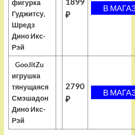
1899
фигурка
Гуджитсу,
₽
Шредз
Дино Икс-
Рэй
GooJitZu
игрушка
2790
тянущаяся
Смэшадон
₽
Дино Икс-
Рэй