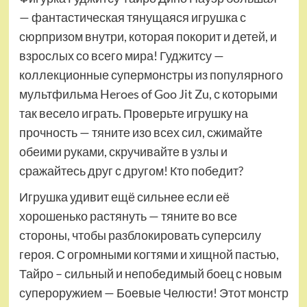
— фантастическая тянущаяся игрушка с
сюрпризом внутри, которая покорит и детей, и
взрослых со всего мира! Гуджитсу —
коллекционные супермонстры из популярного
мультфильма Heroes of Goo Jit Zu, с которыми
так весело играть. Проверьте игрушку на
прочность — тяните изо всех сил, сжимайте
обеими руками, скручивайте в узлы и
сражайтесь друг с другом! Кто победит?
Игрушка удивит ещё сильнее если её
хорошенько растянуть — тяните во все
стороны, чтобы разблокировать суперсилу
героя. С огромными когтями и хищной пастью,
Тайро – сильный и непобедимый боец с новым
супероружием — Боевые Челюсти! Этот монстр