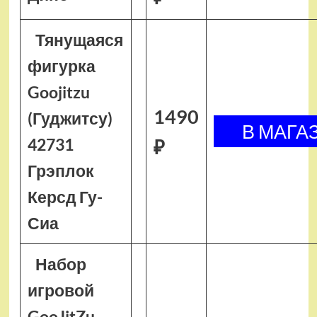
Тянущаяся
фигурка
Goojitzu
1490
(Гуджитсу)
42731
₽
Грэплок
Керсд Гу-
Сиа
Набор
игровой
GooJitZu