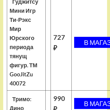
Гуджитсу
Мини Игр
Ти-Рэкс
Мир
727
Юрского
периода
₽
тянущ
фигур. ТМ
GooJitZu
40072
990
Тримо:
Дино
₽