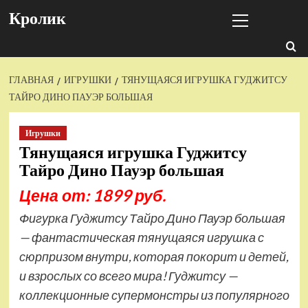
Перейти
Основное
Кролик
к
меню
содержимому
ГЛАВНАЯ
ИГРУШКИ
ТЯНУЩАЯСЯ ИГРУШКА ГУДЖИТСУ
ТАЙРО ДИНО ПАУЭР БОЛЬШАЯ
Игрушки
Тянущаяся игрушка Гуджитсу
Тайро Дино Пауэр большая
Цена от: 1899 руб.
Фигурка Гуджитсу Тайро Дино Пауэр большая
— фантастическая тянущаяся игрушка с
сюрпризом внутри, которая покорит и детей,
и взрослых со всего мира! Гуджитсу —
коллекционные супермонстры из популярного