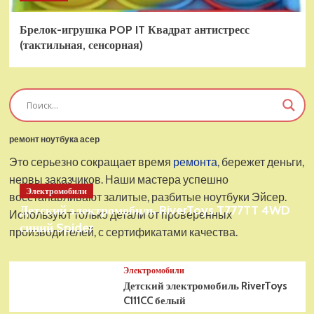
Брелок-игрушка POP IT Квадрат антистресс
(тактильная, сенсорная)
ремонт ноутбука асер
Это серьезно сокращает время
ремонта
, бережет деньги,
нервы заказчиков. Наши мастера успешно
Электромобили
восстанавливают залитые, разбитые ноутбуки Эйсер.
Детский электромобиль RiverToys T777TT 4WD
Используют только детали от проверенных
синий Spider
производителей, с сертификатами качества.
Электромобили
Детский электромобиль RiverToys
C111CC белый