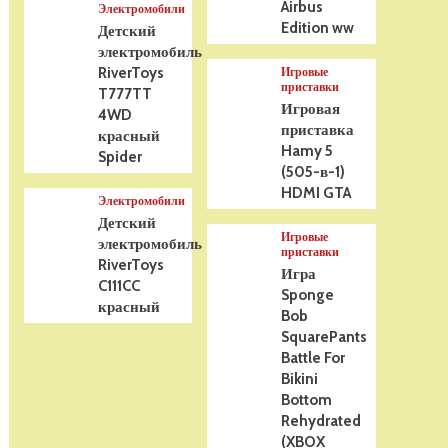
Airbus
Электромобили
Edition ww
Детский
электромобиль
RiverToys
Игровые
приставки
T777TT
Игровая
4WD
приставка
красный
Hamy 5
Spider
(505-в-1)
HDMI GTA
Электромобили
Детский
Игровые
электромобиль
приставки
RiverToys
Игра
C111CC
Sponge
красный
Bob
SquarePants
Battle For
Bikini
Bottom
Rehydrated
(XBOX