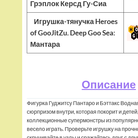
Грэплок Керсд Гу-Сиа
Игрушка-тянучка Heroes
of GooJitZu. Deep Goo Sea:
Мантара
Описание
Фигурка Гуджитсу Пантаро и Бэттакс Водна
сюрпризом внутри, которая покорит и детей,
коллекционные супермонстры из популярног
весело играть. Проверьте игрушку на прочн
скручивайте в узлы и сражайтесь друг с дру