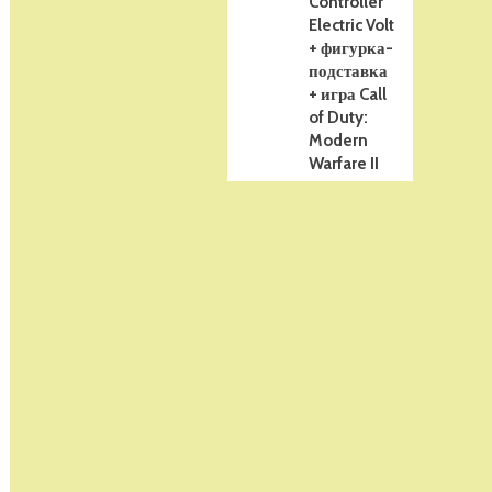
Controller
Electric Volt
+ фигурка-
подставка
+ игра Call
of Duty:
Modern
Warfare II