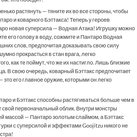
нько растянуть — тяните их во все стороны, чтобы
аро и коварного Бэттакса! Теперь у героев
аро новая суперсила — Водная Атака! Игрушку можно
ите его голову в воду, сожмите и Пантаро Водная
лишних слов, предпочитая доказывать свою силу
умно прокрасться в стан врага, легко
го, как те поймут, что же их настигло. Лишь близкие
а. В свою очередь, коварный Бэттакс предпочитает
— это его главное оружие, которыми он легко
таро и Бэттакс способны растягиваться больше чем в
т свой первоначальный облик. Внутри монстры
й массой — Пантаро золотым слаймом, а Бэттакс
урки с суперсилой и эффектами Goojitzu никого не
стра!