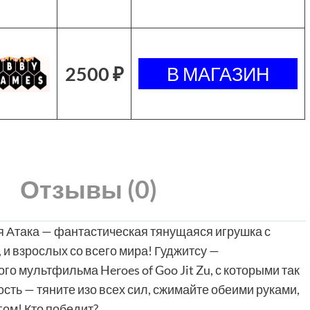
2500 ₽
Отзывы (0)
я Атака — фантастическая тянущаяся игрушка с
 и взрослых со всего мира! Гуджитсу —
о мультфильма Heroes of Goo Jit Zu, с которыми так
ость — тяните изо всех сил, сжимайте обеими руками,
гом! Кто победит?