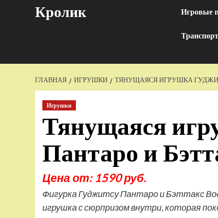
Перейти
Кролик
Игровые 
к
содержимому
Транспор
ГЛАВНАЯ
ИГРУШКИ
ТЯНУЩАЯСЯ ИГРУШКА ГУДЖИТ
Игрушки
Тянущаяся игр
Пантаро и Бэтт
Цена от: 1590 руб.
Фигурка Гуджитсу Пантаро и Бэттакс В
игрушка с сюрпризом внутри, которая поко