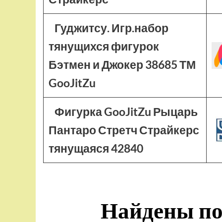
Гуджитсу. Игр.набор
тянущихся фигурок
Бэтмен и Джокер 38685 ТМ
GooJitZu
Фигурка GooJitZu Рыцарь
Пантаро Стретч Страйкерс
тянущаяся 42840
Найдены по