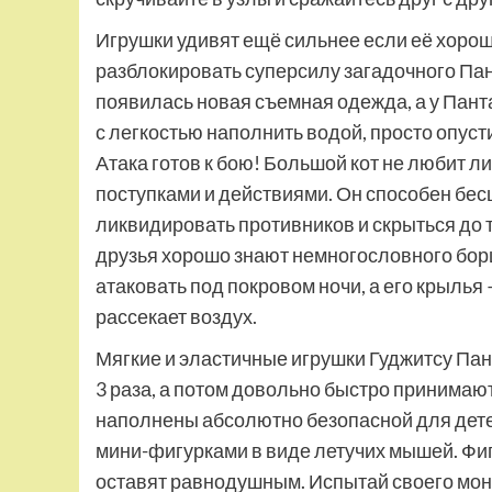
Игрушки удивят ещё сильнее если её хороше
разблокировать суперсилу загадочного Пант
появилась новая съемная одежда, а у Пант
с легкостью наполнить водой, просто опуст
Атака готов к бою! Большой кот не любит 
поступками и действиями. Он способен бесш
ликвидировать противников и скрыться до то
друзья хорошо знают немногословного борц
атаковать под покровом ночи, а его крылья 
рассекает воздух.
Мягкие и эластичные игрушки Гуджитсу Пан
3 раза, а потом довольно быстро принимаю
наполнены абсолютно безопасной для дете
мини-фигурками в виде летучих мышей. Фиг
оставят равнодушным. Испытай своего мон