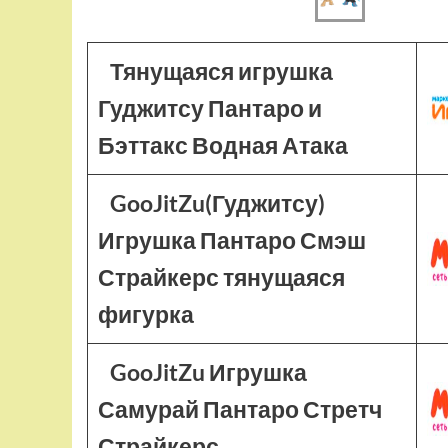
Тянущаяся игрушка
Гуджитсу Пантаро и
Бэттакс Водная Атака
GooJitZu(Гуджитсу)
Игрушка Пантаро Смэш
Страйкерс тянущаяся
фигурка
GooJitZu Игрушка
Самурай Пантаро Стретч
Страйкерс