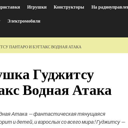
приставки
Игрушки
Конструкторы
На радиоуправле
т
Электромобили
СУ ПАНТАРО И БЭТТАКС ВОДНАЯ АТАКА
ушка Гуджитсу
акс Водная Атака
одная Атака — фантастическая тянущаяся
рит и детей, и взрослых со всего мира! Гуджитсу —