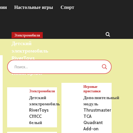
нии
Настольные игры
Спорт
Электромобили
Детский
электромобиль
RiverToys
T777TT 4WD
синий Spider
Игровые
Электромобили
приставки
Детский
Дополнительный
электромобиль
модуль
RiverToys
Thrustmaster
C111CC
TCA
белый
Quadrant
Add-on