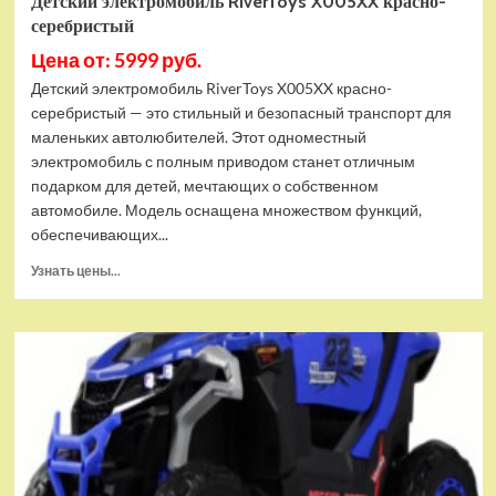
Детский электромобиль RiverToys X005XX красно-
серебристый
Цена от: 5999 руб.
Детский электромобиль RiverToys X005XX красно-
серебристый — это стильный и безопасный транспорт для
маленьких автолюбителей. Этот одноместный
электромобиль с полным приводом станет отличным
подарком для детей, мечтающих о собственном
автомобиле. Модель оснащена множеством функций,
обеспечивающих...
Прочитать
Узнать цены...
больше
о
Детский
электромобиль
RiverToys
X005XX
красно-
серебристый