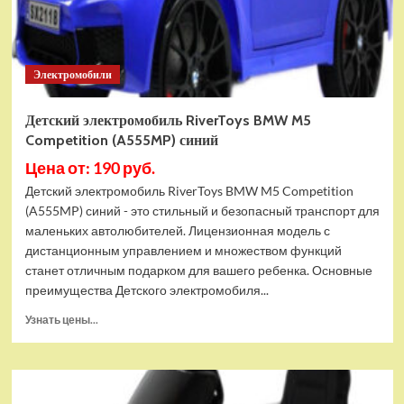
Электромобили
Детский электромобиль RiverToys BMW M5
Competition (A555MP) синий
Цена от: 190 руб.
Детский электромобиль RiverToys BMW M5 Competition
(A555MP) синий - это стильный и безопасный транспорт для
маленьких автолюбителей. Лицензионная модель с
дистанционным управлением и множеством функций
станет отличным подарком для вашего ребенка. Основные
преимущества Детского электромобиля...
Прочитать
Узнать цены...
больше
о
Детский
электромобиль
RiverToys