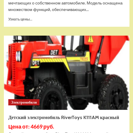
мечтающих о собственном автомобиле. Модель оснащена
множеством функций, обеспечивающих...
Прочитать
Узнать цены...
больше
о
Детский
электромобиль
RiverToys
Y999YY
красный
глянец
Электромобили
Детский электромобиль RiverToys K111AM красный
Цена от: 4669 руб.