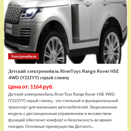
RiverToys
T001TT
4WD
желтый
Электромобили
Детский электромобиль RiverToys Range Rover HSE
4WD (Y222YY) серый глянец
Цена от: 1164 руб.
Детский электромобиль RiverToys Range Rover HSE 4WD
(Y222YY) серый глянец - это стильный и функциональный
транспорт для маленьких автолюбителей. Лицензионная
модель с дистанционным управлением и множеством
функций обеспечит комфорт и безопасность во время
поездок. Основные преимущества Детского...