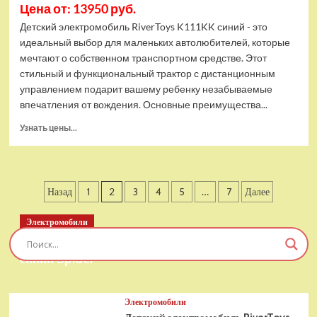
Цена от: 13950 руб.
Детский электромобиль RiverToys K111KK синий - это
идеальный выбор для маленьких автолюбителей, которые
мечтают о собственном транспортном средстве. Этот
стильный и функциональный трактор с дистанционным
управлением подарит вашему ребенку незабываемые
впечатления от вождения. Основные преимущества...
Прочитать
Узнать цены...
больше
о
Детский
электромобиль
Пагинация
Назад
1
2
3
4
5
…
7
Далее
RiverToys
K111KK
записей
синий
Электромобили
Детский электромобиль RiverToys T777TT 4WD
синий Spider
Электромобили