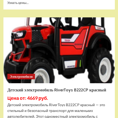
Прочитать
Узнать цены...
больше
о
Детский
электромобиль
RiverToys
Porsche
911
RUF
(A444AA)
белый
Электромобили
Детский электромобиль RiverToys B222CP красный
Цена от: 4669 руб.
Детский электромобиль RiverToys B222CP красный — это
стильный и безопасный транспорт для маленьких
автолюбителей. Этот одноместный электромобиль с