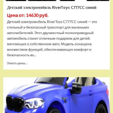
Детский электромобиль RiverToys C777CC синий
Цена от: 14630 руб.
Детский электромобиль RiverToys C777CC синий — это
стильный и безопасный транспорт для маленьких
автолюбителей. Этот двухместный полноприводный
автомобиль станет отличным подарком для детей,
мечтающих о собственном авто. Модель оснащена
множеством функций, обеспечивающих комфорт и
безопасность во...
Прочитать
Узнать цены...
больше
о
Детский
электромобиль
RiverToys
C777CC
синий