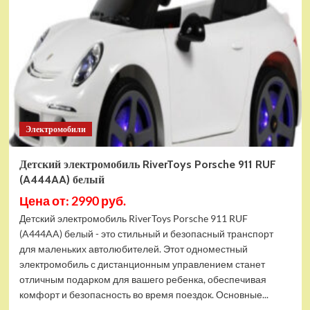
BMW
M5
Competition
(A555MP)
синий
Электромобили
Детский электромобиль RiverToys Porsche 911 RUF
(A444AA) белый
Цена от: 2990 руб.
Детский электромобиль RiverToys Porsche 911 RUF
(A444AA) белый - это стильный и безопасный транспорт
для маленьких автолюбителей. Этот одноместный
электромобиль с дистанционным управлением станет
отличным подарком для вашего ребенка, обеспечивая
комфорт и безопасность во время поездок. Основные...