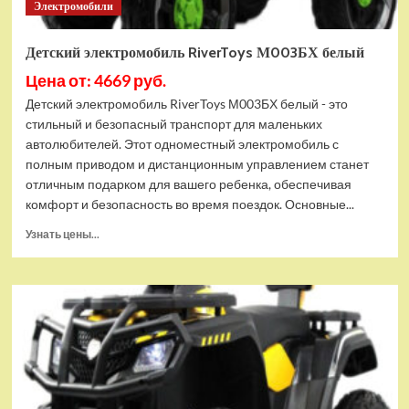
Электромобили
Детский электромобиль RiverToys М003БХ белый
Цена от: 4669 руб.
Детский электромобиль RiverToys М003БХ белый - это
стильный и безопасный транспорт для маленьких
автолюбителей. Этот одноместный электромобиль с
полным приводом и дистанционным управлением станет
отличным подарком для вашего ребенка, обеспечивая
комфорт и безопасность во время поездок. Основные...
Прочитать
Узнать цены...
больше
о
Детский
электромобиль
RiverToys
М003БХ
белый