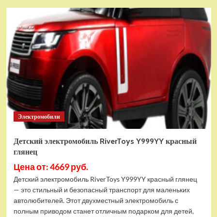
Детский
электромобиль
RiverToys
C333MC
черный
Электромобили
Детский электромобиль RiverToys Y999YY красный
глянец
Цена от: 4669 руб.
Детский электромобиль RiverToys Y999YY красный глянец
— это стильный и безопасный транспорт для маленьких
автолюбителей. Этот двухместный электромобиль с
полным приводом станет отличным подарком для детей,