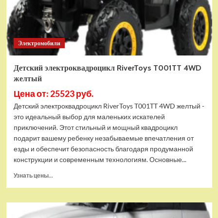
Электромобили
Детский электроквадроцикл RiverToys T001TT 4WD
желтый
Цена от: 25523 руб.
Детский электроквадроцикл RiverToys T001TT 4WD желтый -
это идеальный выбор для маленьких искателей
приключений. Этот стильный и мощный квадроцикл
подарит вашему ребенку незабываемые впечатления от
езды и обеспечит безопасность благодаря продуманной
конструкции и современным технологиям. Основные...
Прочитать
Узнать цены...
больше
о
Детский
электроквадроцикл