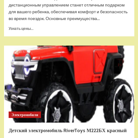
дистанционным управлением станет отличным подарком
для вашего ребенка, обеспечивая комфорт и безопасность
во время поездок. Основные преимущества...
Прочитать
Узнать цены...
больше
о
Детский
электромобиль
RiverToys
B222CP
красный
Электромобили
Детский электромобиль RiverToys М222БХ красный