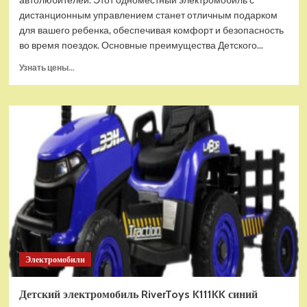
дистанционным управлением станет отличным подарком
для вашего ребенка, обеспечивая комфорт и безопасность
во время поездок. Основные преимущества Детского...
Прочитать
Узнать цены...
больше
о
Детский
электромобиль
RiverToys
F333FF
белый
Электромобили
Детский электромобиль RiverToys K111KK синий