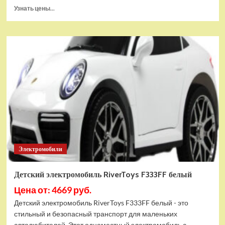
Прочитать
Узнать цены...
больше
о
Детский
электромобиль
RiverToys
Range
Rover
HSE
4WD
(Y222YY)
серый
глянец
Электромобили
Детский электромобиль RiverToys F333FF белый
Цена от: 4669 руб.
Детский электромобиль RiverToys F333FF белый - это
стильный и безопасный транспорт для маленьких
автолюбителей. Этот одноместный электромобиль с