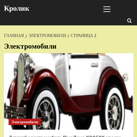
Перейти
Основное
Кролик
к
меню
содержимому
ГЛАВНАЯ
ЭЛЕКТРОМОБИЛИ
СТРАНИЦА 2
Электромобили
Электромобили