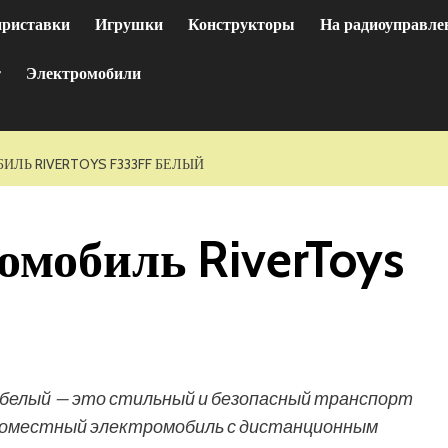
приставки
Игрушки
Конструкторы
На радиоуправле
т
Электромобили
ЛЬ RIVERTOYS F333FF БЕЛЫЙ
омобиль RiverToys
 белый — это стильный и безопасный транспорт
номестный электромобиль с дистанционным