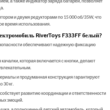
ием, а также индикатор заряда батареи, позволяет
а.
ором и двумя редукторами по 15 000 об/35W, что
ое время использования.
ектромобиль RiverToys F333FF белый?
 безопасности обеспечивают надежную фиксацию
качалки, которая включается с кнопки, делают
увлекательным.
териалы и продуманная конструкция гарантируют
 30 кг.
собствует развитию координации и ответственности
ных эмоций.
рушка, а полноценный детский автомобиль, который