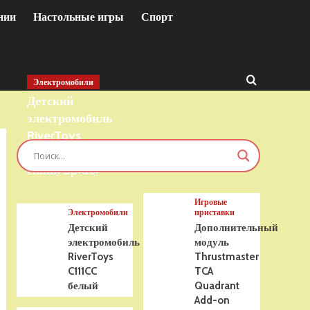
нии
Настольные игры
Спорт
Электромобили
Детский
электромобиль
RiverToys
T777TT 4WD
синий Spider
Игровые
Электромобили
приставки
Детский
Дополнительный
электромобиль
модуль
RiverToys
Thrustmaster
C111CC
TCA
белый
Quadrant
Add-on