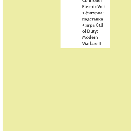
Controller
Electric Volt
+ фигурка-
подставка
+ игра Call
of Duty:
Modern
Warfare II