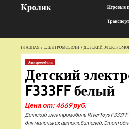
Перейти
Кролик
Игровые 
к
содержимому
Транспор
ГЛАВНАЯ
ЭЛЕКТРОМОБИЛИ
ДЕТСКИЙ ЭЛЕКТРОМОБИ
Электромобили
Детский электр
F333FF белый
Цена от: 4669 руб.
Детский электромобиль RiverToys F333FF
для маленьких автолюбителей. Этот од