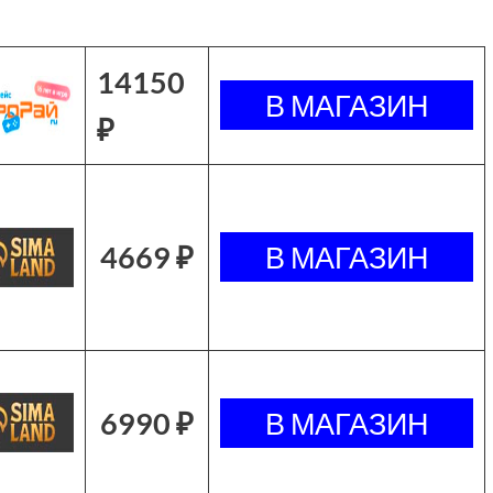
14150
₽
4669 ₽
6990 ₽