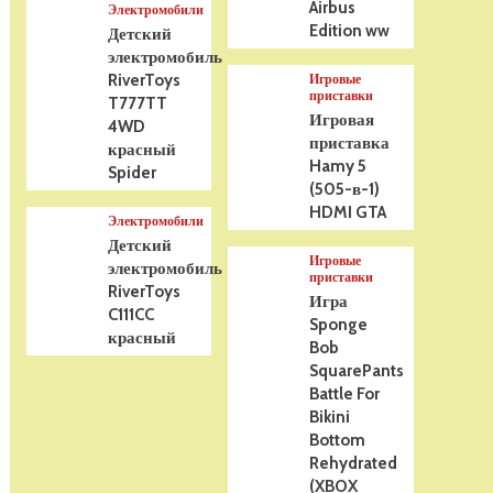
Airbus
Электромобили
Edition ww
Детский
электромобиль
RiverToys
Игровые
приставки
T777TT
Игровая
4WD
приставка
красный
Hamy 5
Spider
(505-в-1)
HDMI GTA
Электромобили
Детский
Игровые
электромобиль
приставки
RiverToys
Игра
C111CC
Sponge
красный
Bob
SquarePants
Battle For
Bikini
Bottom
Rehydrated
(XBOX