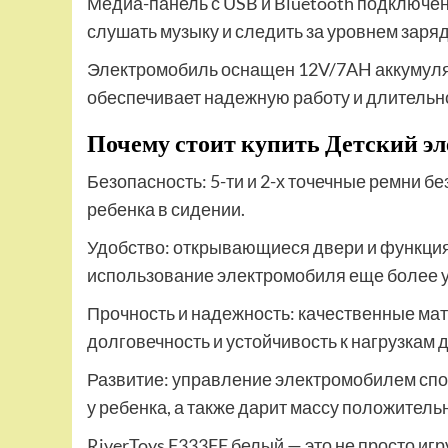
Медиа-панель с USB и Bluetooth подключен
слушать музыку и следить за уровнем заряд
Электромобиль оснащен 12V/7AH аккумулят
обеспечивает надежную работу и длительн
Почему стоит купить Детский эл
Безопасность: 5-ти и 2-х точечные ремни
ребенка в сидении.
Удобство: открывающиеся двери и функция 
использование электромобиля еще более 
Прочность и надежность: качественные ма
долговечность и устойчивость к нагрузкам до
Развитие: управление электромобилем спо
у ребенка, а также дарит массу положитель
RiverToys F333FF белый — это не просто иг