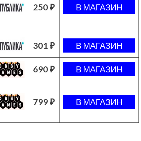
250 ₽
301 ₽
690 ₽
799 ₽