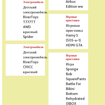
Airbus
Электромобили
Edition ww
Детский
электромобиль
RiverToys
Игровые
приставки
T777TT
Игровая
4WD
приставка
красный
Hamy 5
Spider
(505-в-1)
HDMI GTA
Электромобили
Детский
Игровые
электромобиль
приставки
RiverToys
Игра
C111CC
Sponge
красный
Bob
SquarePants
Battle For
Bikini
Bottom
Rehydrated
(XBOX