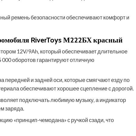
ечный ремень безопасности обеспечивают комфорт и
ромобиля RiverToys М222БХ красный
ором 12V/9Ah, который обеспечивает длительное
5 000 оборотов гарантируют отличную
 передней и задней оси, которые смягчают езду по
териала обеспечивают хорошее сцепление с дорогой.
зволяет подключать любимую музыку, а индикатор
ем заряда.
цию «принцип-чемодана» с ручкой сзади, что