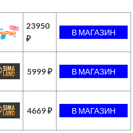
23950
₽
5999 ₽
4669 ₽