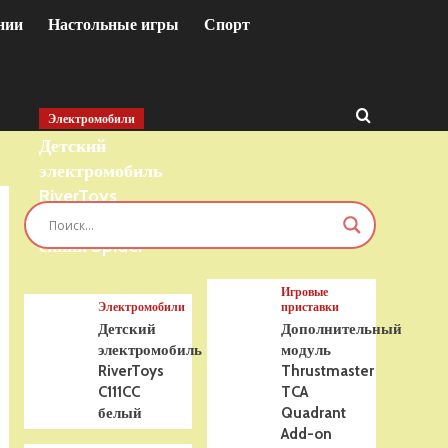
нии
Настольные игры
Спорт
Электромобили
Детский
электромобиль
RiverToys
T777TT 4WD
синий Spider
Игровые
Электромобили
приставки
Детский
Дополнительный
электромобиль
модуль
RiverToys
Thrustmaster
C111CC
TCA
белый
Quadrant
Add-on