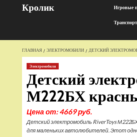
Перейти
Кролик
Игровые 
к
содержимому
Транспор
ГЛАВНАЯ
ЭЛЕКТРОМОБИЛИ
ДЕТСКИЙ ЭЛЕКТРОМОБ
Электромобили
Детский электр
М222БХ красн
Цена от: 4669 руб.
Детский электромобиль RiverToys М222Б
для маленьких автолюбителей. Этот одн