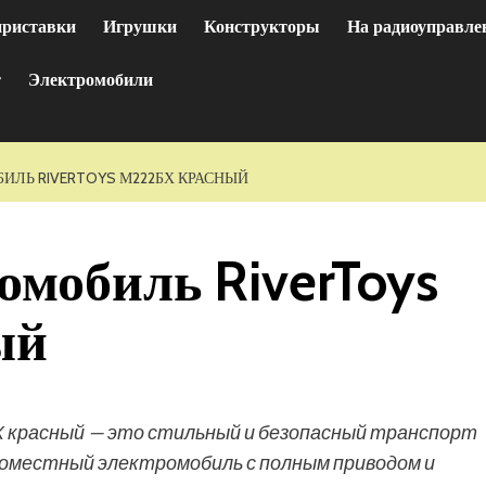
приставки
Игрушки
Конструкторы
На радиоуправле
т
Электромобили
ИЛЬ RIVERTOYS М222БХ КРАСНЫЙ
омобиль RiverToys
ый
Х красный — это стильный и безопасный транспорт
оместный электромобиль с полным приводом и