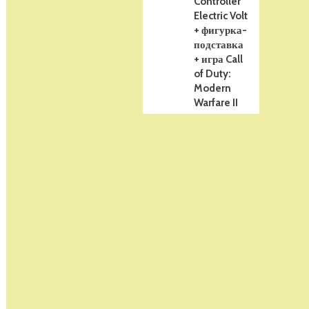
Controller
Electric Volt
+ фигурка-
подставка
+ игра Call
of Duty:
Modern
Warfare II