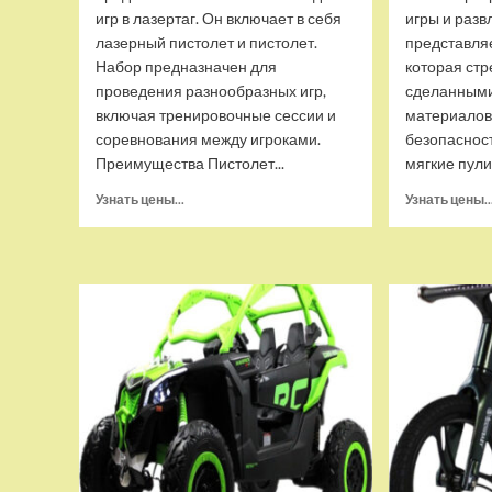
игр в лазертаг. Он включает в себя
игры и разв
лазерный пистолет и пистолет.
представляе
Набор предназначен для
которая стр
проведения разнообразных игр,
сделанными
включая тренировочные сессии и
материалов
соревнования между игроками.
безопасност
Преимущества Пистолет...
мягкие пули
Прочитать
Узнать цены...
Узнать цены..
больше
о
Набор
для
лазертага
Call
of
Life
Star-
Team
(2
бластера),
Winyea
W7008D