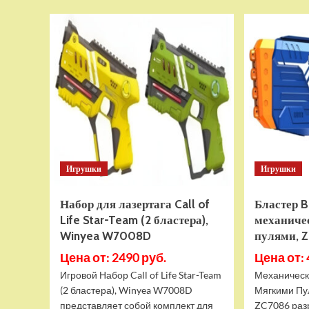
Подписка
PlayStation
Plus
Essential
на
1
год
(Турецкая)
Хит
Игрушки
Игрушки
Набор для лазертага Call of
Бластер B
Life Star-Team (2 бластера),
механиче
Winyea W7008D
пулями, 
Цена от: 2490 руб.
Цена от: 
Игровой Набор Call of Life Star-Team
Механически
(2 бластера), Winyea W7008D
Мягкими Пу
представляет собой комплект для
ZC7086 раз