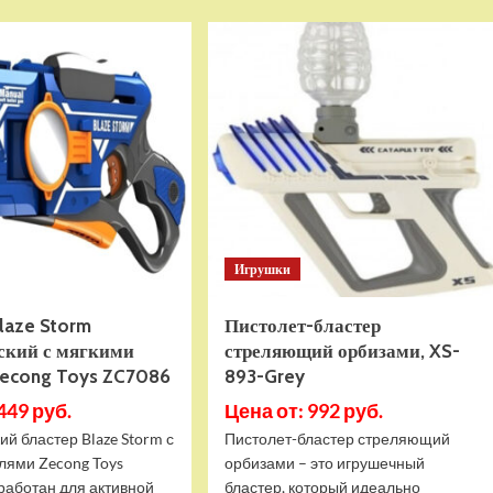
DFC
Подписка
TORONTO
PlayStation
AT-
Plus
145
Essential
на
3
месяца
(Турецкая)
Игрушки
laze Storm
Пистолет-бластер
ский с мягкими
стреляющий орбизами, XS-
Zecong Toys ZC7086
893-Grey
449 руб.
Цена от: 992 руб.
й бластер Blaze Storm с
Пистолет-бластер стреляющий
лями Zecong Toys
орбизами – это игрушечный
работан для активной
бластер, который идеально