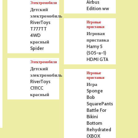
Airbus
Электромобили
Edition ww
Детский
электромобиль
RiverToys
Игровые
приставки
T777TT
Игровая
4WD
приставка
красный
Hamy 5
Spider
(505-в-1)
HDMI GTA
Электромобили
Детский
Игровые
электромобиль
приставки
RiverToys
Игра
C111CC
Sponge
красный
Bob
SquarePants
Battle For
Bikini
Bottom
Rehydrated
(XBOX