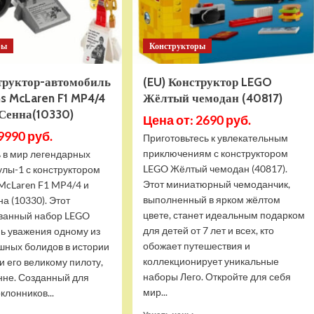
ры
Конструкторы
структор-автомобиль
(EU) Конструктор LEGO
s McLaren F1 MP4/4
Жёлтый чемодан (40817)
 Сенна(10330)
Цена от: 2690 руб.
9990 руб.
Приготовьтесь к увлекательным
приключениям с конструктором
ь в мир легендарных
LEGO Жёлтый чемодан (40817).
улы-1 с конструктором
Этот миниатюрный чемоданчик,
McLaren F1 MP4/4 и
выполненный в ярком жёлтом
а (10330). Этот
цвете, станет идеальным подарком
ванный набор LEGO
для детей от 7 лет и всех, кто
нь уважения одному из
обожает путешествия и
шных болидов в истории
коллекционирует уникальные
 его великому пилоту,
наборы Лего. Откройте для себя
нне. Созданный для
мир...
клонников...
Прочитать
Прочитать