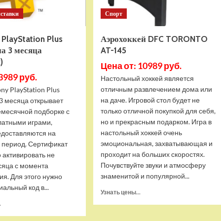
иставки
Спорт
PlayStation Plus
Аэрохоккей DFC TORONTO
на 3 месяца
AT-145
)
Цена от: 10989 руб.
3989 руб.
Настольный хоккей является
отличным развлечением дома или
ny PlayStation Plus
на даче. Игровой стол будет не
а 3 месяца открывает
только отличной покупкой для себя,
емесячной подборке с
но и прекрасным подарком. Игра в
латными играми,
настольный хоккей очень
едоставляются на
эмоциональная, захватывающая и
 период. Сертификат
проходит на больших скоростях.
 активировать не
Почувствуйте звуки и атмосферу
сяца с момента
знаменитой и популярной...
я. Для этого нужно
иальный код в...
Прочитать
Узнать цены...
больше
Прочитать
.
о
больше
Аэрохоккей
о