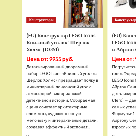
Конструкторы
Конструкто
(EU) Конструктор LEGO Icons
(EU) Кон
Книжный уголок: Шерлок
LEGO Icon
Холмс (10351)
и Айртон
Цена от: 9955 руб.
Цена от: 
Детализированный диорамный
Погрузитес
набор LEGO Icons «Книжный уголок:
гонок Форм
Шерлок Холмс» превращает полку в
LEGO Icons 
миниатюрный лондонский угол с
Айртон Сенн
атмосферой викторианской
детализиро
детективной истории. Собираемая
(Лего) — да
сцена сочетает архитектурные
самых успе
элементы, художественную
Формулы-1 и
мелочёвку и интерактивные детали,
Айртону Се
создавая эффектный экспонат...
взрослых по
Прочитать