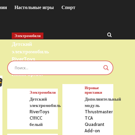
нии
Настольные игры
Спорт
Электромобили
Детский
электромобиль
RiverToys
T777TT 4WD
синий Spider
Игровые
Электромобили
приставки
Детский
Дополнительный
электромобиль
модуль
RiverToys
Thrustmaster
C111CC
TCA
белый
Quadrant
Add-on