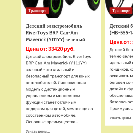
Транспорт
Транспорт
Детский электромобиль
Детский б
RiverToys BRP Can-Am
(HB-555-1
Maverick (Y111YY) зеленый
Цена от: 
Цена от: 33420 руб.
Детский бег
темно-зеле
Детский электромобиль RiverToys
идеальный 
BRP Can-Am Maverick (Y111YY)
гонщиков, к
зеленый - это стильный и
осваивать м
безопасный транспорт для юных
беговел соч
автолюбителей. Лицензионная
дизайн и ф
модель с дистанционным
обеспечива
управлением и множеством
безопасност
функций станет отличным
Преимуществ
подарком для детей, мечтающих о
собственном автомобиле.
Узнать цены..
Основные преимущества...
Прочитать
Узнать цены...