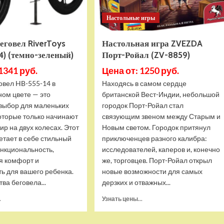
Настольные игры
еговел RiverToys
Настольная игра ZVEZDA
4) (темно-зеленый)
Порт-Ройал (ZV-8859)
1341 руб.
Цена от: 1250 руб.
овел HB-555-14 в
Находясь в самом сердце
ном цвете — это
британской Вест-Индии, небольшой
выбор для маленьких
городок Порт-Ройал стал
оторые только начинают
связующим звеном между Старым и
ир на двух колесах. Этот
Новым светом. Городок притянул
етает в себе стильный
приключенцев разного калибра:
ункциональность,
исследователей, каперов и, конечно
я комфорт и
же, торговцев. Порт-Ройал открыл
ь для вашего ребенка.
новые возможности для самых
а беговела...
дерзких и отважных...
Прочитать
Прочитать
.
Узнать цены...
больше
больше
о
о