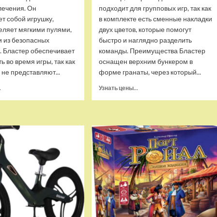
лечения. Он
подходит для групповых игр, так как
т собой игрушку,
в комплекте есть сменные накладки
еляет мягкими пулями,
двух цветов, которые помогут
 из безопасных
быстро и наглядно разделить
. Бластер обеспечивает
команды. Преимущества Бластер
ь во время игры, так как
оснащен верхним бункером в
 не представляют...
форме гранаты, через который...
Прочитать
Прочитать
.
Узнать цены...
больше
больше
о
о
Бластер
Пистолет-
Blaze
бластер
Storm
стреляющий
механический
орбизами,
с
XS-
мягкими
893-
пулями,
Grey
Zecong
Toys
ZC7086