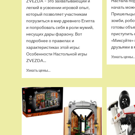
Настала пор
ZVEZDA – это захватывающий и
начать можн
легкий в усвоении игровой опыт,
Пришельцы,
который позволяет участникам
зомби, робо
погрузиться в мир древнего Египта
готовы объе
и попробовать себя в роли мумий,
приступить 
несущих дары фараону. Вот
«Миксуйте» 
подробнее о правилах и
друзьями в
характеристиках этой игры:
Особенности Настольной игры
Узнать цены..
ZVEZDA...
Прочитать
Узнать цены...
больше
о
Настольная
игра
ZVEZDA
Мумии,
для
компании,
ZV-
8710