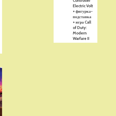
Controller
Electric Volt
+ фигурка-
подставка
+ игра Call
of Duty:
Modern
Warfare II