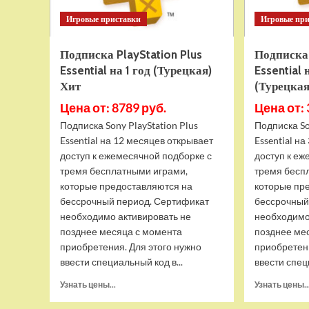
Игровые приставки
Игровые пр
Подписка PlayStation Plus
Подписка 
Essential на 1 год (Турецкая)
Essential 
Хит
(Турецкая
Цена от: 8789 руб.
Цена от: 
Подписка Sony PlayStation Plus
Подписка So
Essential на 12 месяцев открывает
Essential н
доступ к ежемесячной подборке с
доступ к еж
тремя бесплатными играми,
тремя бесп
которые предоставляются на
которые пр
бессрочный период. Сертификат
бессрочный
необходимо активировать не
необходимо
позднее месяца с момента
позднее ме
приобретения. Для этого нужно
приобретени
ввести специальный код в...
ввести спец
Прочитать
Узнать цены...
Узнать цены..
больше
о