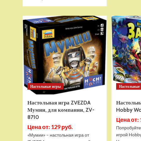
больше
о
Детский
электромобиль
RiverToys
BRP
Can-
Am
Maverick
(Y111YY)
зеленый
Настольные игры
Настольные
Настольная игра ZVEZDA
Настольн
Мумии, для компании, ZV-
Hobby Wor
8710
Цена от: 
Цена от: 129 руб.
Попробуйте
игрой Hobb
«Мумии» – настольная игра от