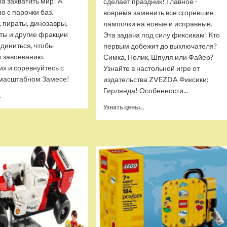
а захватить мир! А
сделает праздник! Главное -
о с парочки баз.
вовремя заменить все сгоревшие
 пираты, динозавры,
лампочки на новые и исправные.
ты и другие фракции
Эта задача под силу фиксикам! Кто
диниться, чтобы
первым добежит до выключателя?
к завоеванию.
Симка, Нолик, Шпуля или Файер?
их и соревнуйтесь с
Узнайте в настольной игре от
 масштабном Замесе!
издательства ZVEZDA Фиксики:
Гирлянда! Особенности...
Прочитать
.
больше
Прочитать
Узнать цены...
о
больше
Настольная
о
карточная
Настольная
игра
игра
Hobby
ZVEZDA
World
Фиксики:
Замес
Гирлянда
(1125)
(ZV-
8929)