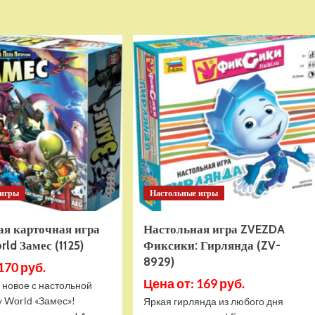
Детский
Настольная
беговел
игра
RiverToys
ZVEZDA
(HB-
Порт-
555-
Ройал
14)
(ZV-
(темно-
8859)
зеленый)
 игры
Настольные игры
ая карточная игра
Настольная игра ZVEZDA
ld Замес (1125)
Фиксики: Гирлянда (ZV-
8929)
170 руб.
Цена от: 169 руб.
 новое с настольной
y World «Замес»!
Яркая гирлянда из любого дня