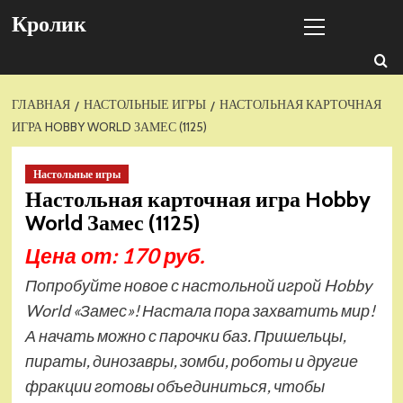
Перейти
Основное
Кролик
к
меню
содержимому
ГЛАВНАЯ
НАСТОЛЬНЫЕ ИГРЫ
НАСТОЛЬНАЯ КАРТОЧНАЯ
ИГРА HOBBY WORLD ЗАМЕС (1125)
Настольные игры
Настольная карточная игра Hobby
World Замес (1125)
Цена от: 170 руб.
Попробуйте новое с настольной игрой Hobby
World «Замес»! Настала пора захватить мир!
А начать можно с парочки баз. Пришельцы,
пираты, динозавры, зомби, роботы и другие
фракции готовы объединиться, чтобы