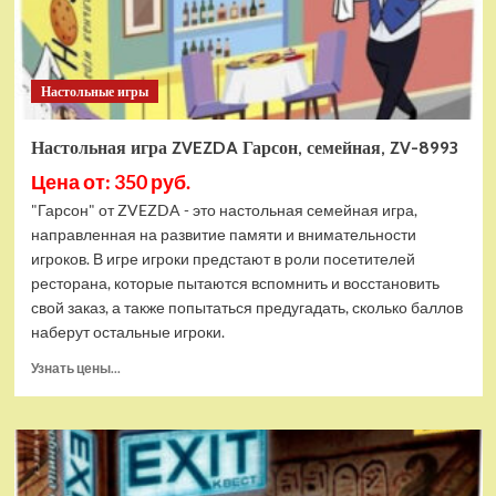
Настольные игры
Настольная игра ZVEZDA Гарсон, семейная, ZV-8993
Цена от: 350 руб.
"Гарсон" от ZVEZDA - это настольная семейная игра,
направленная на развитие памяти и внимательности
игроков. В игре игроки предстают в роли посетителей
ресторана, которые пытаются вспомнить и восстановить
свой заказ, а также попытаться предугадать, сколько баллов
наберут остальные игроки.
Прочитать
Узнать цены...
больше
о
Настольная
игра
ZVEZDA
Гарсон,