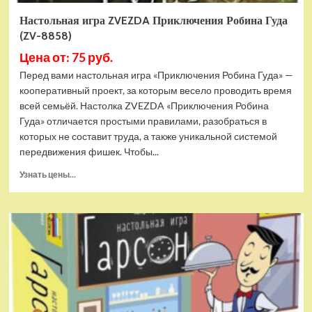
Настольная игра ZVEZDA Приключения Робина Гуда
(ZV-8858)
Цена от: 75 руб.
Перед вами настольная игра «Приключения Робина Гуда» —
кооперативный проект, за которым весело проводить время
всей семьёй. Настолка ZVEZDA «Приключения Робина
Гуда» отличается простыми правилами, разобраться в
которых не составит труда, а также уникальной системой
передвижения фишек. Чтобы...
Прочитать
Узнать цены...
больше
о
Настольная
игра
ZVEZDA
Приключения
Робина
Гуда
(ZV-
8858)