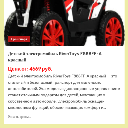
динозавр
(ZYA-
A2743-
2)
Транспорт
Детский электромобиль RiverToys F888FF-A
красный
Цена от: 4669 руб.
Детский электромобиль RiverToys F888FF-A красный — это
стильный и безопасный транспорт для маленьких
автолюбителей. Эта модель с дистанционным управлением
станет отличным подарком для детей, мечтающих о
собственном автомобиле. Электромобиль оснащен
множеством функций, обеспечивающих комфорт и...
Прочитать
Узнать цены...
больше
о