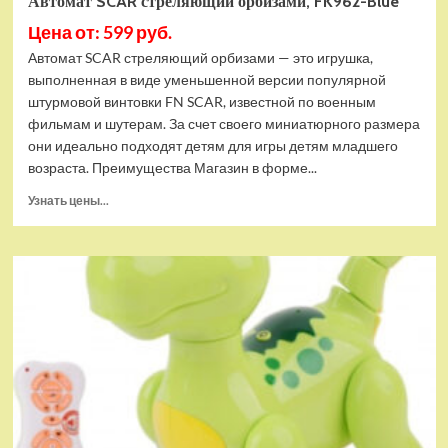
Автомат SCAR стреляющий орбизами, FK962-Blue
Цена от: 599 руб.
Автомат SCAR стреляющий орбизами — это игрушка,
выполненная в виде уменьшенной версии популярной
штурмовой винтовки FN SCAR, известной по военным
фильмам и шутерам. За счет своего миниатюрного размера
они идеально подходят детям для игры детям младшего
возраста. Преимущества Магазин в форме...
Прочитать
Узнать цены...
больше
о
Автомат
SCAR
стреляющий
орбизами,
FK962-
Blue