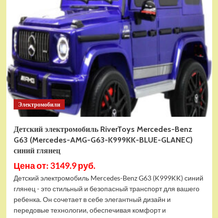
Конструктор
LEGO
Star
Wars
Ударный
крейсер
класса
Аккламатор
(75404)
Электромобили
Детский электромобиль RiverToys Mercedes-Benz
G63 (Mercedes-AMG-G63-K999KK-BLUE-GLANEC)
синий глянец
Цена от: 3149.9 руб.
Детский электромобиль Mercedes-Benz G63 (K999KK) синий
глянец - это стильный и безопасный транспорт для вашего
ребенка. Он сочетает в себе элегантный дизайн и
передовые технологии, обеспечивая комфорт и