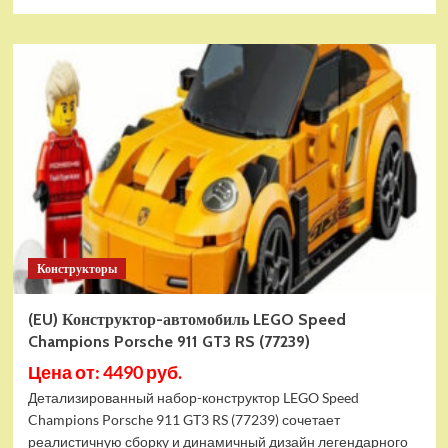
больше
о
Настольная
игра
ZVEZDA
EXIT-
Квест:
Гробница
фараона
(ZV-
8971)
Конструкторы
(EU) Конструктор-автомобиль LEGO Speed
Champions Porsche 911 GT3 RS (77239)
Цена от: 4490 руб.
Детализированный набор-конструктор LEGO Speed
Champions Porsche 911 GT3 RS (77239) сочетает
реалистичную сборку и динамичный дизайн легендарного