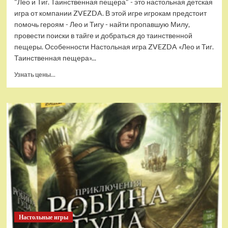
"Лео и Тиг. Таинственная пещера" - это настольная детская
игра от компании ZVEZDA. В этой игре игрокам предстоит
помочь героям - Лео и Тигу - найти пропавшую Милу,
провести поиски в тайге и добраться до таинственной
пещеры. Особенности Настольная игра ZVEZDA «Лео и Тиг.
Таинственная пещера»...
Прочитать
Узнать цены...
больше
о
Настольная
игра
ZVEZDA
Лео
и
Тиг.
Таинственная
пещера.,
детская,
ZV-
8771
Настольные игры