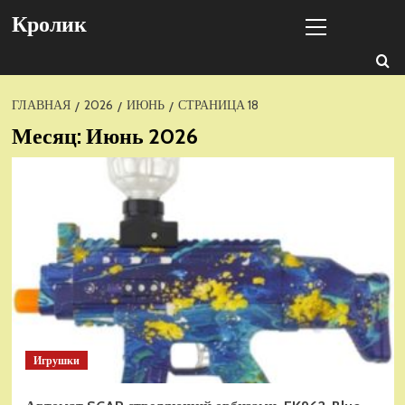
Перейти
Основное
Кролик
к
меню
содержимому
ГЛАВНАЯ
2026
ИЮНЬ
СТРАНИЦА 18
Месяц:
Июнь 2026
Игрушки