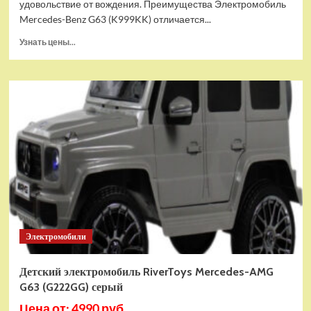
удовольствие от вождения. Преимущества Электромобиль
Mercedes-Benz G63 (K999KK) отличается...
Прочитать
Узнать цены...
больше
о
Детский
электромобиль
RiverToys
Mercedes-
Benz
G63
(Mercedes-
AMG-
G63-
K999KK-
BLUE-
GLANEC)
Электромобили
синий
глянец
Детский электромобиль RiverToys Mercedes-AMG
G63 (G222GG) серый
Цена от: 4990 руб.