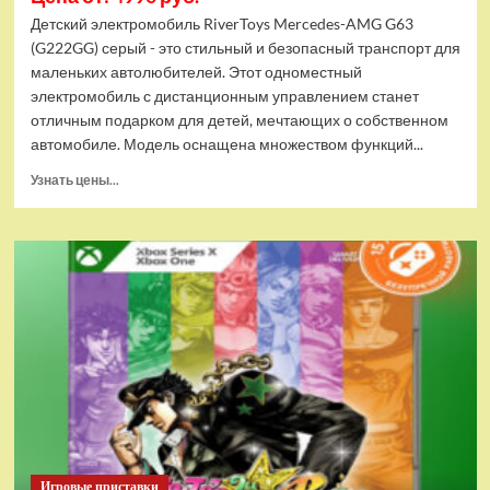
Детский электромобиль RiverToys Mercedes-AMG G63
(G222GG) серый - это стильный и безопасный транспорт для
маленьких автолюбителей. Этот одноместный
электромобиль с дистанционным управлением станет
отличным подарком для детей, мечтающих о собственном
автомобиле. Модель оснащена множеством функций...
Прочитать
Узнать цены...
больше
о
Детский
электромобиль
RiverToys
Mercedes-
AMG
G63
(G222GG)
серый
Игровые приставки