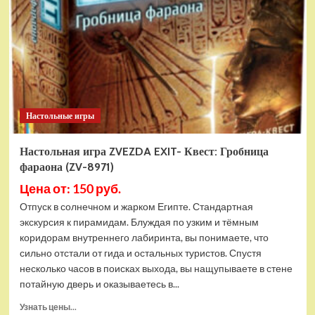
семейная,
ZV-
8993
Настольные игры
Настольная игра ZVEZDA EXIT- Квест: Гробница
фараона (ZV-8971)
Цена от: 150 руб.
Отпуск в солнечном и жарком Египте. Стандартная
экскурсия к пирамидам. Блуждая по узким и тёмным
коридорам внутреннего лабиринта, вы понимаете, что
сильно отстали от гида и остальных туристов. Спустя
несколько часов в поисках выхода, вы нащупываете в стене
потайную дверь и оказываетесь в...
Прочитать
Узнать цены...