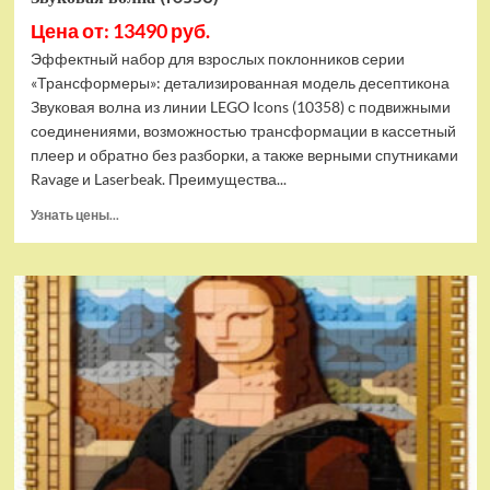
Цена от: 13490 руб.
Эффектный набор для взрослых поклонников серии
«Трансформеры»: детализированная модель десептикона
Звуковая волна из линии LEGO Icons (10358) с подвижными
соединениями, возможностью трансформации в кассетный
плеер и обратно без разборки, а также верными спутниками
Ravage и Laserbeak. Преимущества...
Прочитать
Узнать цены...
больше
о
(EU)
Конструктор
LEGO
Icons
Трансформаторы:
Звуковая
волна
(10358)