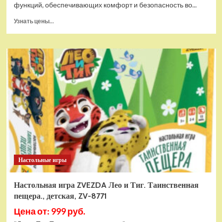
функций, обеспечивающих комфорт и безопасность во...
Прочитать
Узнать цены...
больше
о
Детский
электромобиль
RiverToys
T911TT
красный
Настольные игры
Настольная игра ZVEZDA Лео и Тиг. Таинственная
пещера., детская, ZV-8771
Цена от: 999 руб.