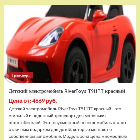
Детский
электромобиль
RiverToys
F888FF-
A
красный
Транспорт
Детский электромобиль RiverToys T911TT красный
Цена от: 4669 руб.
Детский электромобиль RiverToys T911TT красный - это
стильный и надежный транспорт для маленьких
автолюбителей. Этот двухместный электромобиль станет
отличным подарком для детей, которые мечтают о
собственном автомобиле. Модель оснащена множеством