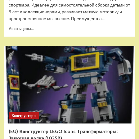
спорткара. Идеален для самостоятельной сборки детьми от
9 лет и коллекционерами, развивает мелкую моторику и
пространственное мышление. Преимущества...
Прочитать
Узнать цены...
больше
о
(EU)
Конструктор-
автомобиль
LEGO
Speed
Champions
Porsche
911
GT3
RS
(77239)
Конструкторы
(EU) Конструктор LEGO Icons Трансформаторы:
Звуковая волна (10358)