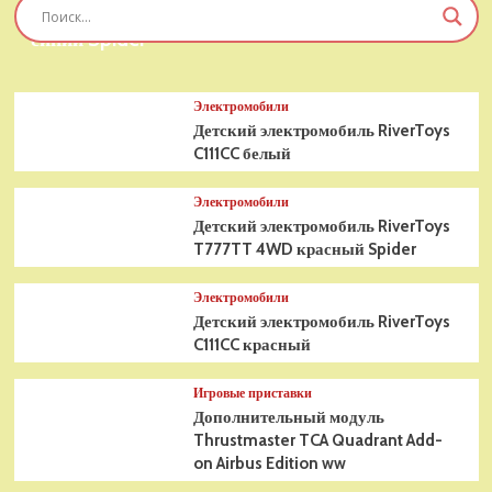
Детский электромобиль RiverToys T777TT 4WD
R
(Xbox
синий Spider
One/Series
X)
Электромобили
Детский электромобиль RiverToys
C111CC белый
Электромобили
Детский электромобиль RiverToys
T777TT 4WD красный Spider
Электромобили
Детский электромобиль RiverToys
C111CC красный
Игровые приставки
Дополнительный модуль
Thrustmaster TCA Quadrant Add-
on Airbus Edition ww