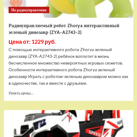
На радиоуправлении
Радиоуправляемый робот Zhorya интерактивный
зеленый динозавр (ZYA-A2743-2)
Цена от: 1229 руб.
С помощью интерактивного робота Zhorya зеленый
динозавр (ZYA-A2743-2) ребёнок воплотит в жизнь
бесчисленное множество невероятных игровых сюжетов.
Особенности интерактивного робота Zhorya зеленый
динозавр Играть с роботом-зеленым динозавром можно как
в одиночестве, так и вместе с друзьями.
Прочитать
Узнать цены...
больше
о
Радиоуправляемый
робот
Zhorya
интерактивный
зеленый