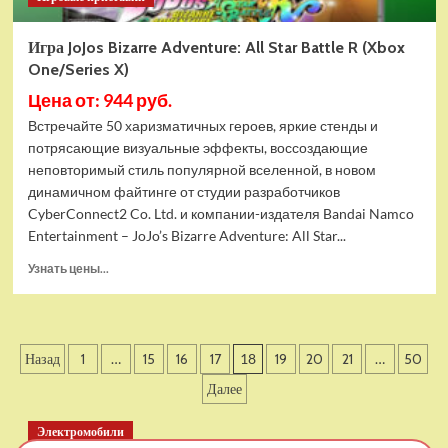
Игра JoJos Bizarre Adventure: All Star Battle R (Xbox
One/Series X)
Цена от: 944 руб.
Встречайте 50 харизматичных героев, яркие стенды и
потрясающие визуальные эффекты, воссоздающие
неповторимый стиль популярной вселенной, в новом
динамичном файтинге от студии разработчиков
CyberConnect2 Co. Ltd. и компании-издателя Bandai Namco
Entertainment – JoJo’s Bizarre Adventure: All Star...
Прочитать
Узнать цены...
больше
о
Игра
JoJos
Пагинация
Назад
1
…
15
16
17
18
19
20
21
…
50
Bizarre
Adventure:
записей
Далее
All
Star
Электромобили
Battle