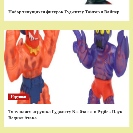
Набор тянущихся фигурок Гуджитсу Тайгор и Вайпер
Игрушки
Тянущаяся игрушка Гуджитсу Блейзагот и Рэдбек Паук
Водная Атака