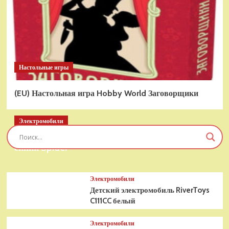
Настольные игры
(EU) Настольная игра Hobby World Заговорщики
Электромобили
Детский электромобиль RiverToys T777TT 4WD
синий Spider
Электромобили
Детский электромобиль RiverToys
C111CC белый
Электромобили