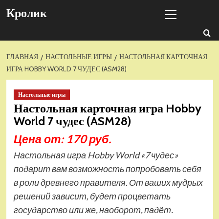
Перейти
Основное
Кролик
к
меню
содержимому
ГЛАВНАЯ
НАСТОЛЬНЫЕ ИГРЫ
НАСТОЛЬНАЯ КАРТОЧНАЯ
ИГРА HOBBY WORLD 7 ЧУДЕС (ASM28)
Настольные игры
Настольная карточная игра Hobby
World 7 чудес (ASM28)
Цена от: 170 руб.
Настольная игра Hobby World «7 чудес»
подарит вам возможность попробовать себя
в роли древнего правителя. От ваших мудрых
решений зависит, будет процветать
государство или же, наоборот, падёт.