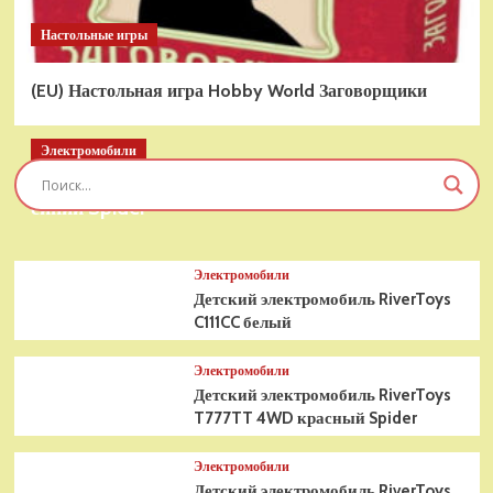
Настольные игры
(EU) Настольная игра Hobby World Заговорщики
Электромобили
Детский электромобиль RiverToys T777TT 4WD
синий Spider
Электромобили
Детский электромобиль RiverToys
C111CC белый
Электромобили
Детский электромобиль RiverToys
T777TT 4WD красный Spider
Электромобили
Детский электромобиль RiverToys