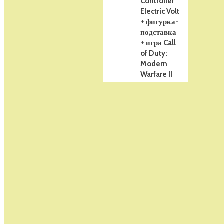
Controller
Electric Volt
+ фигурка-
подставка
+ игра Call
of Duty:
Modern
Warfare II