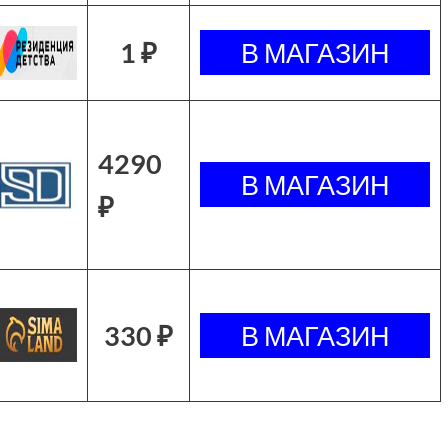
1 ₽
4290
₽
330 ₽