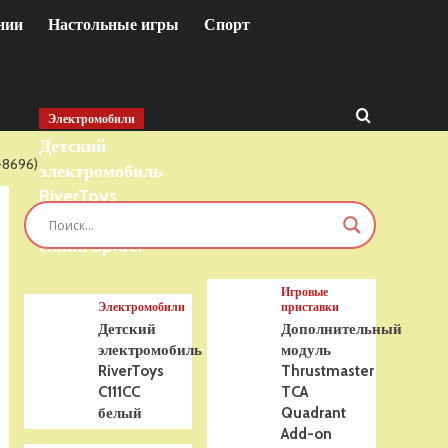
нии
Настольные игры
Спорт
Электромобили
Детский
8696)
электромобиль
RiverToys
T777TT 4WD
синий Spider
Игровые
Электромобили
приставки
Детский
Дополнительный
электромобиль
модуль
RiverToys
Thrustmaster
C111CC
TCA
белый
Quadrant
Add-on