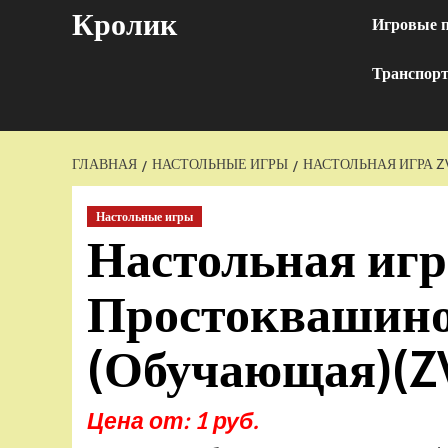
Перейти
Кролик
Игровые 
к
содержимому
Транспор
ГЛАВНАЯ
НАСТОЛЬНЫЕ ИГРЫ
НАСТОЛЬНАЯ ИГРА Z
Настольные игры
Настольная иг
Простоквашино:
(Обучающая)(Z
Цена от: 1 руб.