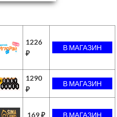
1226
₽
1290
₽
169 ₽