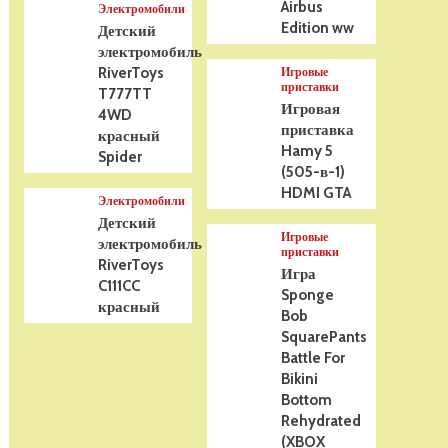
Airbus
Электромобили
Edition ww
Детский
электромобиль
RiverToys
Игровые
приставки
T777TT
Игровая
4WD
приставка
красный
Hamy 5
Spider
(505-в-1)
HDMI GTA
Электромобили
Детский
Игровые
электромобиль
приставки
RiverToys
Игра
C111CC
Sponge
красный
Bob
SquarePants
Battle For
Bikini
Bottom
Rehydrated
(XBOX