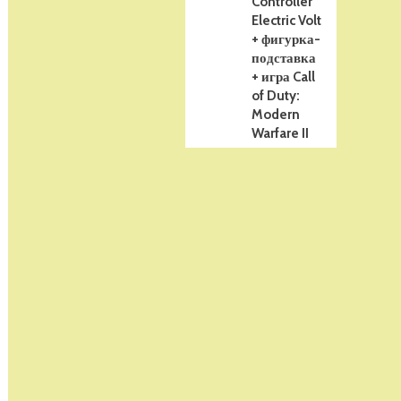
Controller
Electric Volt
+ фигурка-
подставка
+ игра Call
of Duty:
Modern
Warfare II