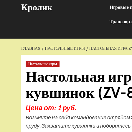
Перейти
Кролик
Игровые 
к
содержимому
Транспор
ГЛАВНАЯ
НАСТОЛЬНЫЕ ИГРЫ
НАСТОЛЬНАЯ ИГРА Z
Настольные игры
Настольная иг
кувшинок (ZV-
Цена от: 1 руб.
Возьмите на себя командование отрядом ж
пруду. Захватите кувшинки и поборитесь з