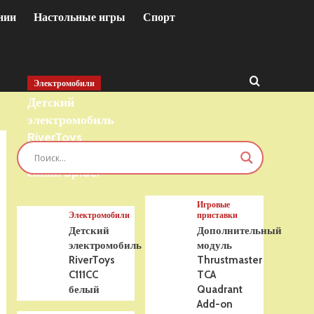
нии
Настольные игры
Спорт
Электромобили
Детский
электромобиль
RiverToys
T777TT 4WD
синий Spider
Игровые
Электромобили
приставки
Детский
Дополнительный
электромобиль
модуль
RiverToys
Thrustmaster
C111CC
TCA
белый
Quadrant
Add-on