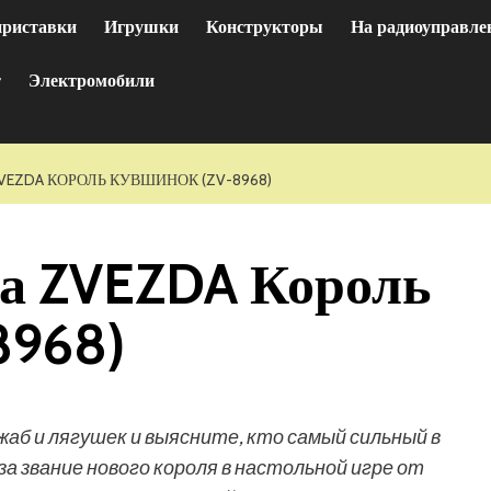
приставки
Игрушки
Конструкторы
На радиоуправле
т
Электромобили
VEZDA КОРОЛЬ КУВШИНОК (ZV-8968)
ра ZVEZDA Король
8968)
аб и лягушек и выясните, кто самый сильный в
а звание нового короля в настольной игре от