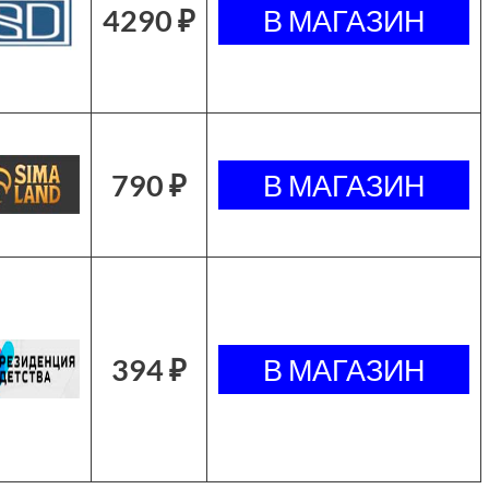
4290 ₽
790 ₽
394 ₽