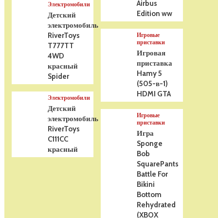
Airbus
Электромобили
Edition ww
Детский
электромобиль
RiverToys
Игровые
приставки
T777TT
Игровая
4WD
приставка
красный
Hamy 5
Spider
(505-в-1)
HDMI GTA
Электромобили
Детский
Игровые
электромобиль
приставки
RiverToys
Игра
C111CC
Sponge
красный
Bob
SquarePants
Battle For
Bikini
Bottom
Rehydrated
(XBOX