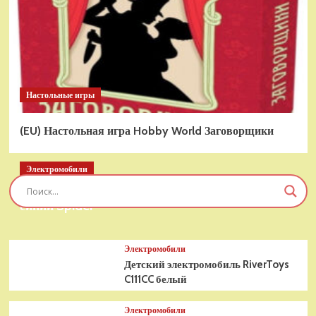
Настольные игры
(EU) Настольная игра Hobby World Заговорщики
Электромобили
Детский электромобиль RiverToys T777TT 4WD
синий Spider
Электромобили
Детский электромобиль RiverToys
C111CC белый
Электромобили