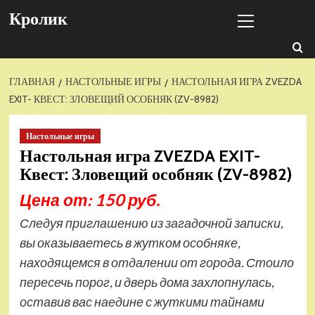
Перейти
Основное
Кролик
к
меню
содержимому
ГЛАВНАЯ
НАСТОЛЬНЫЕ ИГРЫ
НАСТОЛЬНАЯ ИГРА ZVEZDA
EXIT- КВЕСТ: ЗЛОВЕЩИЙ ОСОБНЯК (ZV-8982)
Настольные игры
Настольная игра ZVEZDA EXIT-
Квест: Зловещий особняк (ZV-8982)
Цена от: 150 руб.
Следуя приглашению из загадочной записки,
вы оказываетесь в жутком особняке,
находящемся в отдалении от города. Стоило
пересечь порог, и дверь дома захлопнулась,
оставив вас наедине с жуткими тайнами