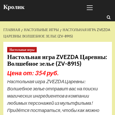
Перейти
Основное
Кролик
к
меню
содержимому
ГЛАВНАЯ
НАСТОЛЬНЫЕ ИГРЫ
НАСТОЛЬНАЯ ИГРА ZVEZDA
ЦАРЕВНЫ: ВОЛШЕБНОЕ ЗЕЛЬЕ (ZV-8915)
Настольные игры
Настольная игра ZVEZDA Царевны:
Волшебное зелье (ZV-8915)
Цена от: 354 руб.
Настольная игра ZVEZDA Царевны:
Волшебное зелье отправит вас на поиски
магических ингредиентов в компании
любимых персонажей из мультфильма!
Придётся постараться, чтобы как можно