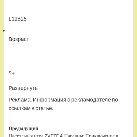
L12625
Возраст
5+
Развернуть
Реклама. Информация о рекламодателе по
ссылкам в статье.
Навигация
Предыдущий
Настольная игра ZVEZDA Царевны: Приключение в