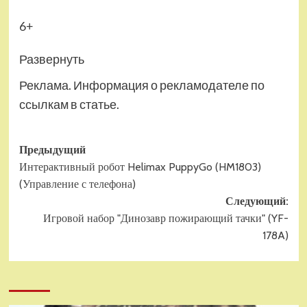
6+
Развернуть
Реклама. Информация о рекламодателе по
ссылкам в статье.
Навигация
Предыдущий
Интерактивный робот Helimax PuppyGo (HM1803)
записи
(Управление с телефона)
Следующий:
Игровой набор "Динозавр пожирающий тачки" (YF-
178A)