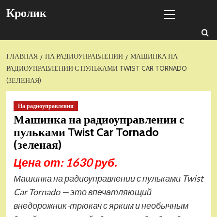
Перейти
Основное
Кролик
к
меню
содержимому
ГЛАВНАЯ
НА РАДИОУПРАВЛЕНИИ
МАШИНКА НА
РАДИОУПРАВЛЕНИИ С ПУЛЬКАМИ TWIST CAR TORNADO
(ЗЕЛЕНАЯ)
На радиоуправлении
Машинка на радиоуправлении с
пульками Twist Car Tornado
(зеленая)
Цена от: 1630 руб.
Машинка на радиоуправлении с пульками Twist
Car Tornado — это впечатляющий
внедорожник-трюкач с ярким и необычным