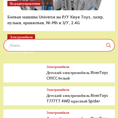
На радиоуправлении
Боевая машина Universe на Р/У Keye Toys, лазер,
пульки, оранжевая, Ni-Mh и З/У, 2.4G
Электромобили
Детский электромобиль RiverToys T777TT 4WD
синий Spider
Электромобили
Детский электромобиль RiverToys
C111CC белый
Электромобили
Детский электромобиль RiverToys
T777TT 4WD красный Spider
Электромобили