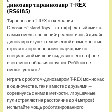
динозавр тираннозавр T-REX
(RS6185)
Тираннозавр T-REX от компании
Dinosaurs’Island Toys — это эффектный «микс»
самых смелых решений: реалистичный дизайн
динозавра вкупе с технической возможностью
стрелять поролоновыми снарядами по
специальной мишени выделяют его на фоне
всего многообразия игрушек. Ребёнок не
сможет устоять!
Играть с роботом-динозавром T-REX можно как
в одиночестве, так и вместе с друзьями —
соревнуясь с ними в меткости. Игрушечные
пули стреляют на расстояние до 4 метров!
Испытайте мощь роботизированного