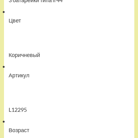
3 батарейки типа lr44
Цвет
Коричневый
Артикул
L12295
Возраст