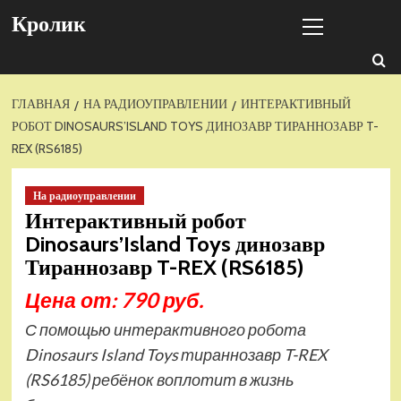
Перейти
Основное
Кролик
к
меню
содержимому
ГЛАВНАЯ
НА РАДИОУПРАВЛЕНИИ
ИНТЕРАКТИВНЫЙ
РОБОТ DINOSAURS’ISLAND TOYS ДИНОЗАВР ТИРАННОЗАВР T-
REX (RS6185)
На радиоуправлении
Интерактивный робот
Dinosaurs’Island Toys динозавр
Тираннозавр T-REX (RS6185)
Цена от: 790 руб.
С помощью интерактивного робота
Dinosaurs Island Toys тираннозавр T-REX
(RS6185) ребёнок воплотит в жизнь