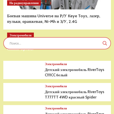
На радиоуправлении
Боевая машина Universe на Р/У Keye Toys, лазер,
пульки, оранжевая, Ni-Mh и З/У, 2.4G
Электромобили
Детский электромобиль RiverToys T777TT 4WD
синий Spider
Электромобили
Детский электромобиль RiverToys
C111CC белый
Электромобили
Детский электромобиль RiverToys
T777TT 4WD красный Spider
Электромобили