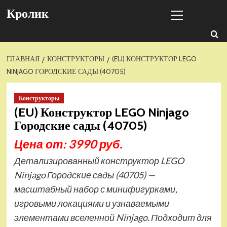
Перейти
Основное
Кролик
к
меню
содержимому
ГЛАВНАЯ
КОНСТРУКТОРЫ
(EU) КОНСТРУКТОР LEGO
NINJAGO ГОРОДСКИЕ САДЫ (40705)
Конструкторы
(EU) Конструктор LEGO Ninjago
Городские сады (40705)
Цена от: 3990 руб.
Детализированный конструктор LEGO
Ninjago Городские сады (40705) —
масштабный набор с минифигурками,
игровыми локациями и узнаваемыми
элементами вселенной Ninjago. Подходит для