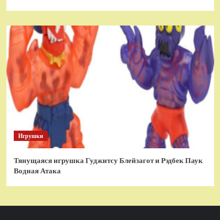
Игрушки
Тянущаяся игрушка Гуджитсу Блейзагот и Рэдбек Паук
Водная Атака