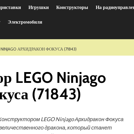
приставки
Игрушки
Конструкторы
На радиоуправле
т
Электромобили
 NINJAGO АРХИДРАКОН ФОКУСА (71843)
ор LEGO Ninjago
уса (71843)
 Конструктором LEGO Ninjago Архидракон Фокуса
 величественного дракона, который станет