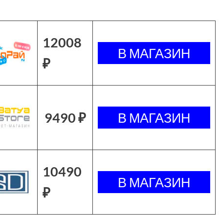
12008
₽
9490 ₽
10490
₽