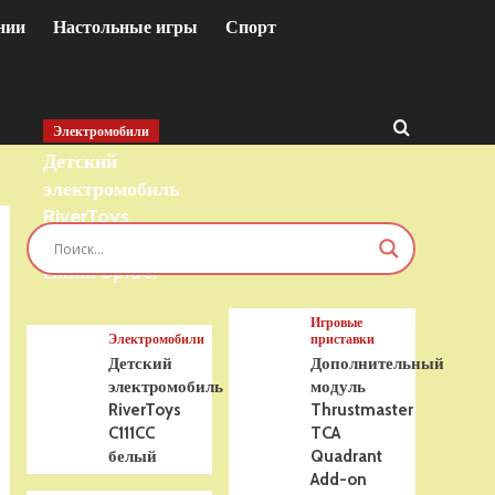
нии
Настольные игры
Спорт
Электромобили
Детский
электромобиль
RiverToys
T777TT 4WD
синий Spider
Игровые
Электромобили
приставки
Детский
Дополнительный
электромобиль
модуль
RiverToys
Thrustmaster
C111CC
TCA
белый
Quadrant
Add-on