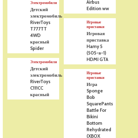
Airbus
Электромобили
Edition ww
Детский
электромобиль
RiverToys
Игровые
приставки
T777TT
Игровая
4WD
приставка
красный
Hamy 5
Spider
(505-в-1)
HDMI GTA
Электромобили
Детский
Игровые
электромобиль
приставки
RiverToys
Игра
C111CC
Sponge
красный
Bob
SquarePants
Battle For
Bikini
Bottom
Rehydrated
(XBOX