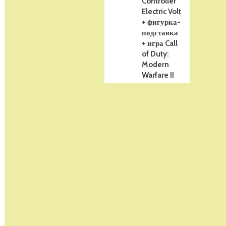
Controller
Electric Volt
+ фигурка-
подставка
+ игра Call
of Duty:
Modern
Warfare II