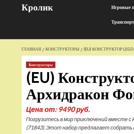
Перейти
Кролик
Игровые 
к
содержимому
Транспор
ГЛАВНАЯ
КОНСТРУКТОРЫ
(EU) КОНСТРУКТОР LEGO
Конструкторы
(EU) Конструкт
Архидракон Фок
Цена от: 9490 руб.
Погрузитесь в мир приключений вместе с
(71843). Этот набор предлагает собрать