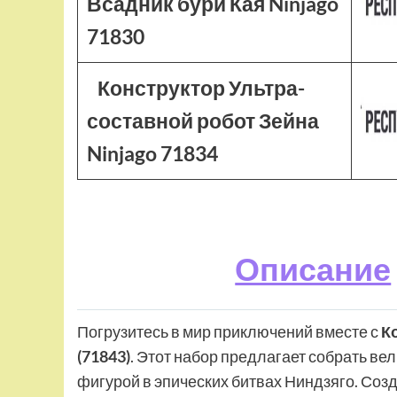
Всадник бури Кая Ninjago
71830
Конструктор Ультра-
составной робот Зейна
Ninjago 71834
Описание
Погрузитесь в мир приключений вместе с
К
(71843)
. Этот набор предлагает собрать ве
фигурой в эпических битвах Ниндзяго. Со