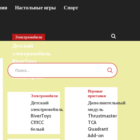
нии
Настольные игры
Спорт
Электромобили
Детский
электромобиль
RiverToys
T777TT 4WD
синий Spider
Игровые
Электромобили
приставки
Детский
Дополнительный
электромобиль
модуль
RiverToys
Thrustmaster
C111CC
TCA
белый
Quadrant
Add-on