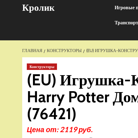
Перейти
Кролик
Игровые 
к
содержимому
Транспор
ГЛАВНАЯ
КОНСТРУКТОРЫ
(EU) ИГРУШКА-КОНСТРУК
Конструкторы
(EU) Игрушка-
Harry Potter До
(76421)
Цена от: 2119 руб.