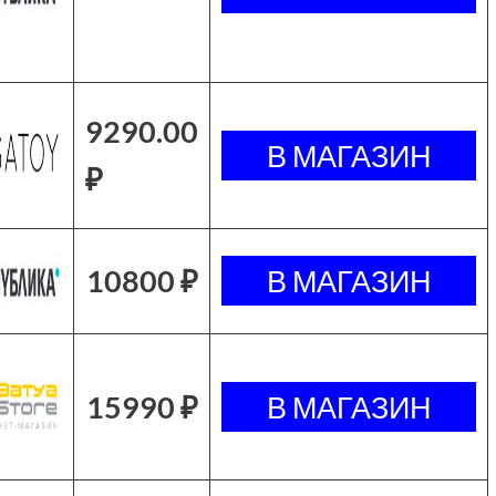
9290.00
₽
10800 ₽
15990 ₽