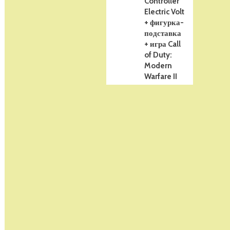
Controller
Electric Volt
+ фигурка-
подставка
+ игра Call
of Duty:
Modern
Warfare II