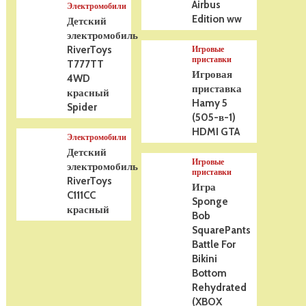
Airbus
Электромобили
Edition ww
Детский
электромобиль
RiverToys
Игровые
приставки
T777TT
Игровая
4WD
приставка
красный
Hamy 5
Spider
(505-в-1)
HDMI GTA
Электромобили
Детский
Игровые
электромобиль
приставки
RiverToys
Игра
C111CC
Sponge
красный
Bob
SquarePants
Battle For
Bikini
Bottom
Rehydrated
(XBOX