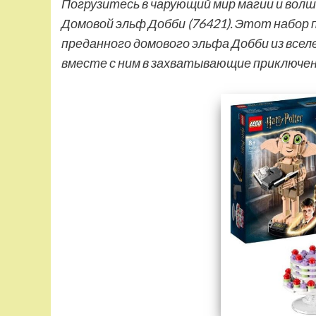
Погрузитесь в чарующий мир магии и волш
Домовой эльф Добби (76421). Этот набор 
преданного домового эльфа Добби из все
вместе с ним в захватывающие приключен