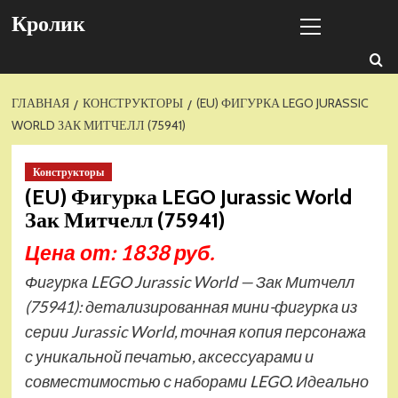
Перейти
Основное
Кролик
к
меню
содержимому
ГЛАВНАЯ
КОНСТРУКТОРЫ
(EU) ФИГУРКА LEGO JURASSIC
WORLD ЗАК МИТЧЕЛЛ (75941)
Конструкторы
(EU) Фигурка LEGO Jurassic World
Зак Митчелл (75941)
Цена от: 1838 руб.
Фигурка LEGO Jurassic World — Зак Митчелл
(75941): детализированная мини-фигурка из
серии Jurassic World, точная копия персонажа
с уникальной печатью, аксессуарами и
совместимостью с наборами LEGO. Идеально