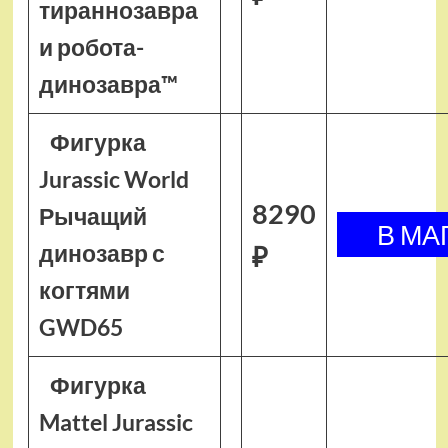
тираннозавра
и робота-
динозавра™
Фигурка
Jurassic World
8290
Рычащий
динозавр с
₽
когтями
GWD65
Фигурка
Mattel Jurassic