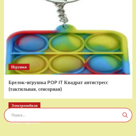
Игрушки
Брелок-игрушка POP IT Квадрат антистресс
(тактильная, сенсорная)
Электромобили
Детский электромобиль RiverToys T777TT 4WD
синий Spider