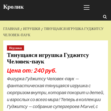
Перейти
Основное
Кролик
к
меню
содержимому
ГЛАВНАЯ
ИГРУШКИ
ТЯНУЩАЯСЯ ИГРУШКА ГУДЖИТСУ
ЧЕЛОВЕК-ПАУК
Игрушки
Тянущаяся игрушка Гуджитсу
Человек-паук
Цена от: 240 руб.
Фигурка Гуджитсу Человек-паук —
фантастическая тянущаяся игрушка с
сюрпризом внутри, которая покорит и детей,
и взрослых со всего мира! Теперь в коллекции
Гуджитсу — собрание супергероев Marvel, с