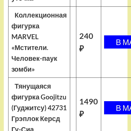
Коллекционная
фигурка
240
MARVEL
«Мстители.
₽
Человек-паук
зомби»
Тянущаяся
фигурка Goojitzu
1490
(Гуджитсу) 42731
₽
Грэплок Керсд
Гу-Сиа