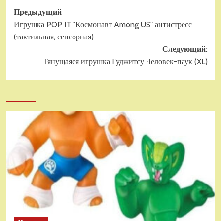
Навигация
Предыдущий
Игрушка POP IT "Космонавт Among US" антистресс
записи
(тактильная, сенсорная)
Следующий:
Тянущаяся игрушка Гуджитсу Человек-паук (XL)