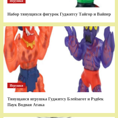
Игрушки
Набор тянущихся фигурок Гуджитсу Тайгор и Вайпер
Игрушки
Тянущаяся игрушка Гуджитсу Блейзагот и Рэдбек
Паук Водная Атака