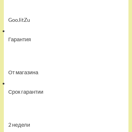
GooJitZu
Гарантия
От магазина
Срок гарантии
2 недели