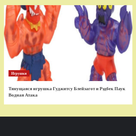
Игрушки
Тянущаяся игрушка Гуджитсу Блейзагот и Рэдбек Паук
Водная Атака