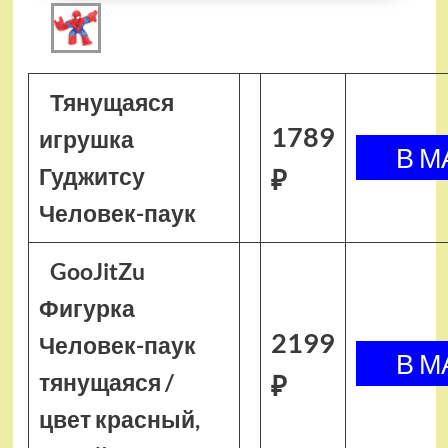
Тянущаяся
1789
игрушка
Гуджитсу
₽
Человек-паук
GooJitZu
Фигурка
2199
Человек-паук
тянущаяся /
₽
цвет красный,