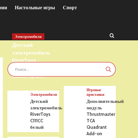
нии
Настольные игры
Спорт
Электромобили
Детский
электромобиль
RiverToys
T777TT 4WD
синий Spider
Игровые
Электромобили
приставки
Детский
Дополнительный
электромобиль
модуль
RiverToys
Thrustmaster
C111CC
TCA
белый
Quadrant
Add-on