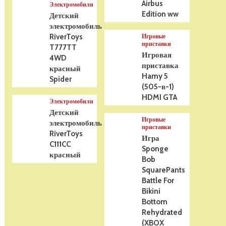
Airbus
Электромобили
Edition ww
Детский
электромобиль
RiverToys
Игровые
приставки
T777TT
Игровая
4WD
приставка
красный
Hamy 5
Spider
(505-в-1)
HDMI GTA
Электромобили
Детский
Игровые
электромобиль
приставки
RiverToys
Игра
C111CC
Sponge
красный
Bob
SquarePants
Battle For
Bikini
Bottom
Rehydrated
(XBOX