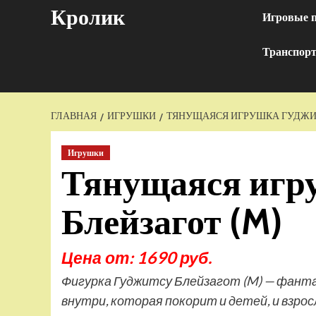
Перейти
Кролик
Игровые 
к
содержимому
Транспор
ГЛАВНАЯ
ИГРУШКИ
ТЯНУЩАЯСЯ ИГРУШКА ГУДЖИТ
Игрушки
Тянущаяся игр
Блейзагот (M)
Цена от: 1690 руб.
Фигурка Гуджитсу Блейзагот (M) — фант
внутри, которая покорит и детей, и взро