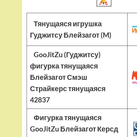
Тянущаяся игрушка
Гуджитсу Блейзагот (M)
GooJitZu (Гуджитсу)
фигурка тянущаяся
Блейзагот Смэш
Страйкерс тянущаяся
42837
Фигурка тянущаяся
GooJitZu Блейзагот Керсд