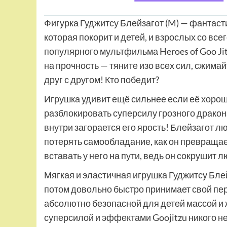
Фигурка Гуджитсу Блейзагот (M) — фантаст
которая покорит и детей, и взрослых со вс
популярного мультфильма Heroes of Goo Jit
на прочность — тяните изо всех сил, сжима
друг с другом! Кто победит?
Игрушка удивит ещё сильнее если её хорош
разблокировать суперсилу грозного дракона
внутри загорается его ярость! Блейзагот л
потерять самообладание, как он превращает
вставать у него на пути, ведь он сокрушит л
Мягкая и эластичная игрушка Гуджитсу Блей
потом довольно быстро принимает свой пе
абсолютно безопасной для детей массой и
суперсилой и эффектами Goojitzu никого н