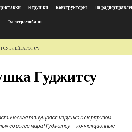
приставки
Игрушки
Конструкторы
На радиоуправле
т
Электромобили
СУ БЛЕЙЗАГОТ (M)
ушка Гуджитсу
астическая тянущаяся игрушка с сюрпризом
слых со всего мира! Гуджитсу — коллекционные