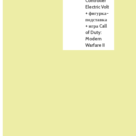
Controller
Electric Volt
+ фигурка-
подставка
+ игра Call
of Duty:
Modern
Warfare II