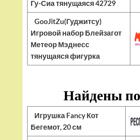
Гу-Сиа тянущаяся 42729
GooJitZu(Гуджитсу)
Игровой набор Блейзагот
Метеор Мэднесс
тянущаяся фигурка
Найдены по
Игрушка Fancy Кот
Бегемот, 20 см