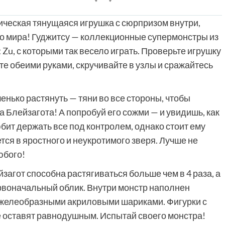
ическая тянущаяся игрушка с сюрпризом внутри,
его мира! Гуджитсу — коллекционные супермонстры из
 Zu, с которыми так весело играть. Проверьте игрушку
йте обеими руками, скручивайте в узлы и сражайтесь
енько растянуть — тяни во все стороны, чтобы
 Блейзагота! А попробуй его сожми — и увидишь, как
юбит держать все под контролем, однако стоит ему
ся в яростного и неукротимого зверя. Лучше не
юбого!
загот способна растягиваться больше чем в 4 раза, а
рвоначальный облик. Внутри монстр наполнен
 желеобразными акриловыми шариками. Фигурки с
е оставят равнодушным. Испытай своего монстра!