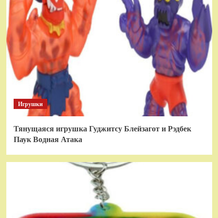
Игрушки
Тянущаяся игрушка Гуджитсу Блейзагот и Рэдбек
Паук Водная Атака