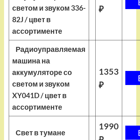
светом и звуком 336-
₽
82J / цвет в
ассортименте
Радиоуправляемая
машина на
1353
аккумуляторе со
светом и звуком
₽
XY041D / цвет в
ассортименте
1990
Свет в тумане
₽