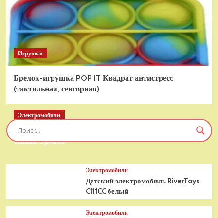
Игрушки
Брелок-игрушка POP IT Квадрат антистресс
(тактильная, сенсорная)
Электромобили
Детский электромобиль RiverToys T777TT 4WD
синий Spider
Электромобили
Детский электромобиль RiverToys
C111CC белый
Электромобили