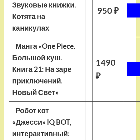
Звуковые книжки.
950 ₽
Котята на
каникулах
Манга «One Piece.
Большой куш.
1490
Книга 21: На заре
₽
приключений.
Новый Свет»
Робот кот
«Джесси» IQ BOT,
интерактивный: