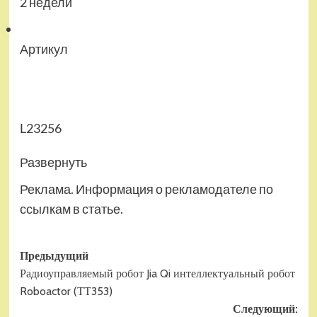
2 недели
Артикул
L23256
Развернуть
Реклама. Информация о рекламодателе по
ссылкам в статье.
Навигация
Предыдущий
Радиоуправляемый робот Jia Qi интеллектуальный робот
записи
Roboactor (ТТ353)
Следующий: