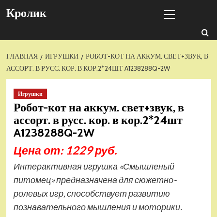
Перейти
Основное
Кролик
к
меню
содержимому
ГЛАВНАЯ
ИГРУШКИ
РОБОТ-КОТ НА АККУМ. СВЕТ+ЗВУК, В
АССОРТ. В РУСС. КОР. В КОР.2*24ШТ A1238288Q-2W
Игрушки
Робот-кот на аккум. свет+звук, в
ассорт. в русс. кор. в кор.2*24шт
A1238288Q-2W
Цена от: 1229 руб.
Интерактивная игрушка «Смышленый
питомец» предназначена для сюжетно-
ролевых игр, способствует развитию
познавательного мышления и моторики.