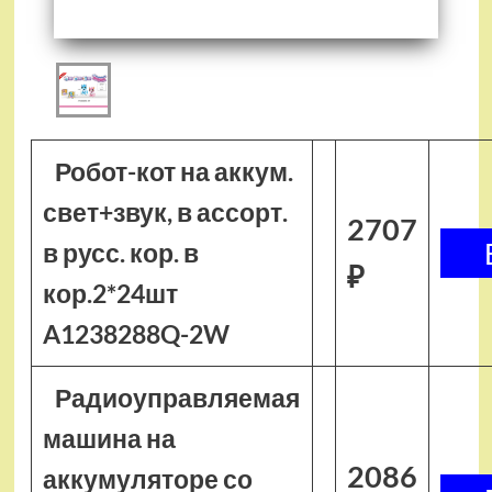
Робот-кот на аккум.
свет+звук, в ассорт.
2707
в русс. кор. в
₽
кор.2*24шт
A1238288Q-2W
Радиоуправляемая
машина на
2086
аккумуляторе со