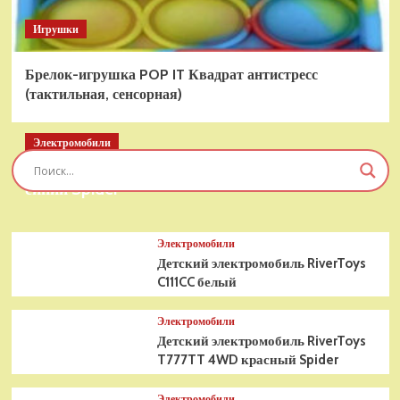
Игрушки
Брелок-игрушка POP IT Квадрат антистресс
(тактильная, сенсорная)
Электромобили
Детский электромобиль RiverToys T777TT 4WD
синий Spider
Электромобили
Детский электромобиль RiverToys
C111CC белый
Электромобили
Детский электромобиль RiverToys
T777TT 4WD красный Spider
Электромобили