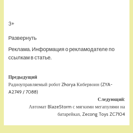
3+
Развернуть
Реклама. Информация о рекламодателе по
ссылкам в статье.
Навигация
Предыдущий
Радиоуправляемый робот Zhorya Кибервоин (ZYA-
записи
A2749 / 7088)
Следующий:
Автомат BlazeStorm с мягкими мегапулями на
батарейках, Zecong Toys ZC7104