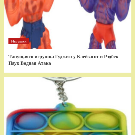
Игрушки
Тянущаяся игрушка Гуджитсу Блейзагот и Рэдбек
Паук Водная Атака