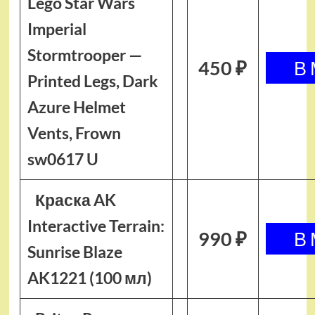
Lego Star Wars
Imperial
Stormtrooper —
450 ₽
Printed Legs, Dark
Azure Helmet
Vents, Frown
sw0617 U
Краска AK
Interactive Terrain:
990 ₽
Sunrise Blaze
AK1221 (100 мл)