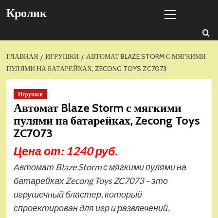
Перейти
Основное
Кролик
к
меню
содержимому
ГЛАВНАЯ
ИГРУШКИ
АВТОМАТ BLAZE STORM С МЯГКИМИ
ПУЛЯМИ НА БАТАРЕЙКАХ, ZECONG TOYS ZC7073
Игрушки
Автомат Blaze Storm с мягкими
пулями на батарейках, Zecong Toys
ZC7073
Цена от: 1240 руб.
Автомат Blaze Storm с мягкими пулями на
батарейках Zecong Toys ZC7073 – это
игрушечный бластер, который
спроектирован для игр и развлечений.