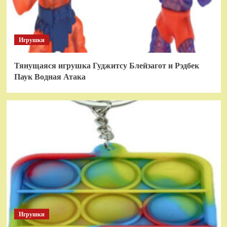
Игрушки
Тянущаяся игрушка Гуджитсу Блейзагот и Рэдбек
Паук Водная Атака
Игрушки