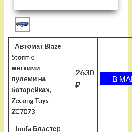
Автомат Blaze
Storm с
мягкими
2630
пулями на
₽
батарейках,
Zecong Toys
ZC7073
Junfa Бластер