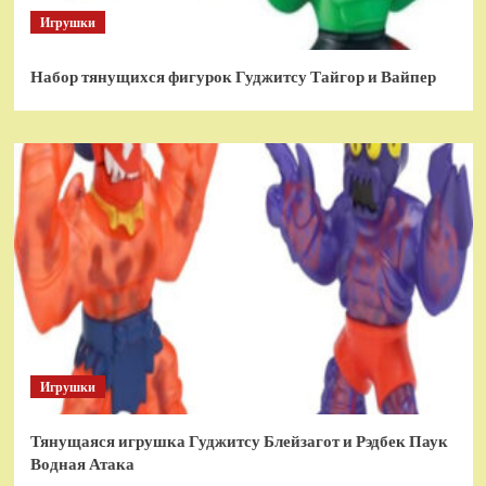
Игрушки
Набор тянущихся фигурок Гуджитсу Тайгор и Вайпер
Игрушки
Тянущаяся игрушка Гуджитсу Блейзагот и Рэдбек Паук
Водная Атака