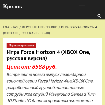
Перейти
Основное
Кролик
к
меню
содержимому
ГЛАВНАЯ
ИГРОВЫЕ ПРИСТАВКИ
ИГРА FORZA HORIZON 4
(XBOX ONE, РУССКАЯ ВЕРСИЯ)
Игровые приставки
Игра Forza Horizon 4 (XBOX One,
русская версия)
Цена от: 6588 руб.
Встречайте новый выпуск легендарной
гоночной серии Forza Horizon 4 на XBOX One,
разработанный группой талантливых
сотрудников студий Playground Games и Turn
10 Studios! С данным проектом вы сможете