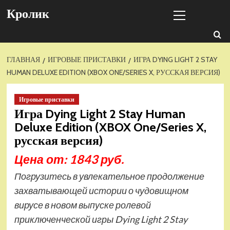
Перейти
Основное
Кролик
к
меню
содержимому
ГЛАВНАЯ
ИГРОВЫЕ ПРИСТАВКИ
ИГРА DYING LIGHT 2 STAY
HUMAN DELUXE EDITION (XBOX ONE/SERIES X, РУССКАЯ ВЕРСИЯ)
Игровые приставки
Игра Dying Light 2 Stay Human
Deluxe Edition (XBOX One/Series X,
русская версия)
Цена от: 1843 руб.
Погрузитесь в увлекательное продолжение
захватывающей истории о чудовищном
вирусе в новом выпуске ролевой
приключенческой игры Dying Light 2 Stay