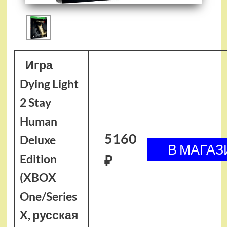
Игра
Dying Light
2 Stay
Human
5160
Deluxe
Edition
₽
(XBOX
One/Series
X, русская