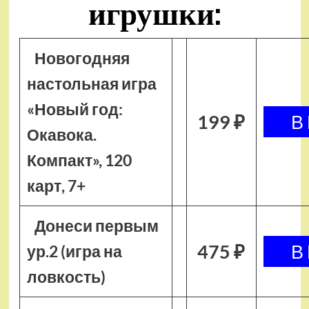
игрушки:
Новогодняя
настольная игра
«Новый год:
199 ₽
Окавока.
Компакт», 120
карт, 7+
Донеси первым
475 ₽
ур.2 (игра на
ловкость)