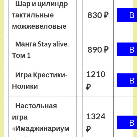
Шар и цилиндр
830 ₽
тактильные
можжевеловые
Манга Stay alive.
890 ₽
Том 1
1210
Игра Крестики-
Нолики
₽
Настольная
1324
игра
«Имаджинариум
₽