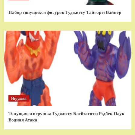
Набор тянущихся фигурок Гуджитсу Тайгор и Вайпер
Игрушки
Тянущаяся игрушка Гуджитсу Блейзагот и Рэдбек Паук
Водная Атака