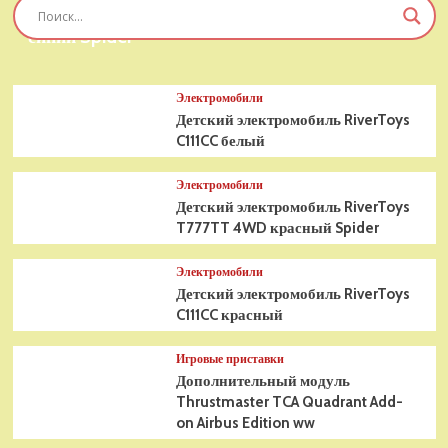
Детский электромобиль RiverToys T777TT 4WD
синий Spider
Электромобили
Детский электромобиль RiverToys
C111CC белый
Электромобили
Детский электромобиль RiverToys
T777TT 4WD красный Spider
Электромобили
Детский электромобиль RiverToys
C111CC красный
Игровые приставки
Дополнительный модуль
Thrustmaster TCA Quadrant Add-
on Airbus Edition ww