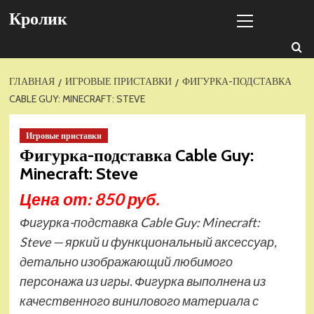
Перейти
Основное
Кролик
к
меню
содержимому
ГЛАВНАЯ
ИГРОВЫЕ ПРИСТАВКИ
ФИГУРКА-ПОДСТАВКА
CABLE GUY: MINECRAFT: STEVE
Игровые приставки
Фигурка-подставка Cable Guy:
Minecraft: Steve
Цена от: 850 руб.
Фигурка-подставка Cable Guy: Minecraft:
Steve — яркий и функциональный аксессуар,
детально изображающий любимого
персонажа из игры. Фигурка выполнена из
качественного винилового материала с