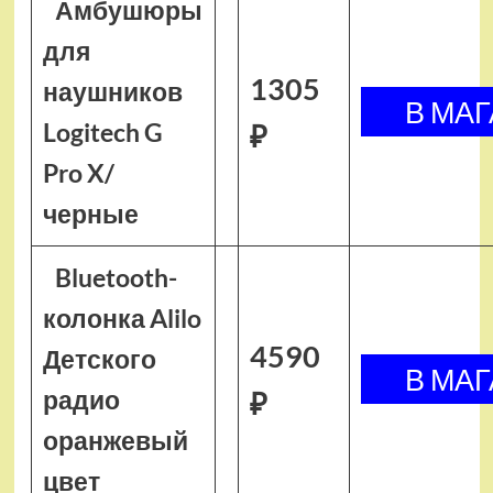
Амбушюры
для
1305
наушников
Logitech G
₽
Pro X/
черные
Bluetooth-
колонка Alilo
4590
Детского
радио
₽
оранжевый
цвет