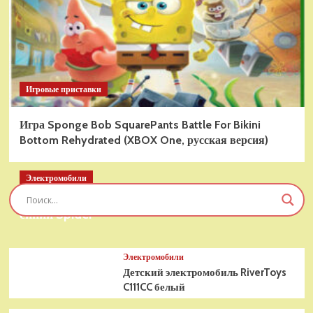
Игровые приставки
Игра Sponge Bob SquarePants Battle For Bikini
Bottom Rehydrated (XBOX One, русская версия)
Электромобили
Детский электромобиль RiverToys T777TT 4WD
синий Spider
Электромобили
Детский электромобиль RiverToys
C111CC белый