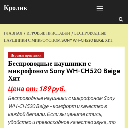
Перейти
Основное
Кролик
к
меню
содержимому
ГЛАВНАЯ
ИГРОВЫЕ ПРИСТАВКИ
БЕСПРОВОДНЫЕ
НАУШНИКИ С МИКРОФОНОМ SONY WH-CH520 BEIGE ХИТ
Игровые приставки
Беспроводные наушники с
микрофоном Sony WH-CH520 Beige
Хит
Цена от: 189 руб.
Беспроводные наушники с микрофоном Sony
WH-CH520 Beige – комфорт и качество в
каждой детали. Если вы цените стиль,
удобство и превосходное качество звука, то