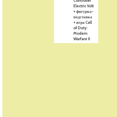
Controller
Electric Volt
+ фигурка-
подставка
+ игра Call
of Duty:
Modern
Warfare II