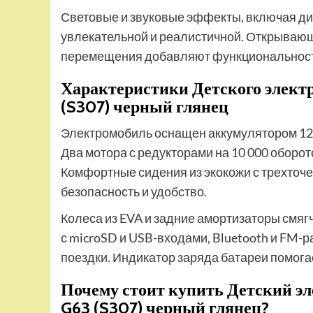
Световые и звуковые эффекты, включая дио
увлекательной и реалистичной. Открывающ
перемещения добавляют функциональност
Характеристики Детского элект
(S307) черный глянец
Электромобиль оснащен аккумулятором 12
Два мотора с редукторами на 10 000 оборо
Комфортные сидения из экокожи с трехточ
безопасность и удобство.
Колеса из EVA и задние амортизаторы смя
с microSD и USB-входами, Bluetooth и FM-
поездки. Индикатор заряда батареи помога
Почему стоит купить Детский э
G63 (S307) черный глянец?