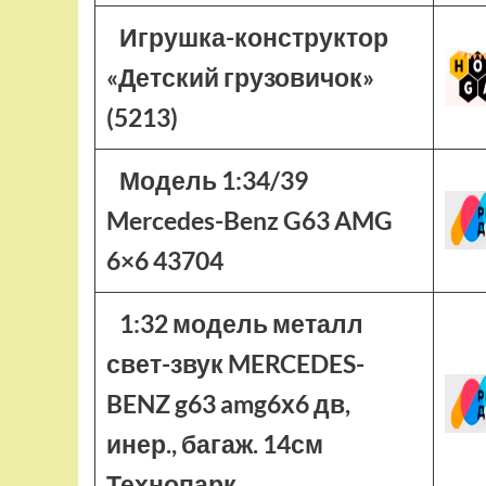
Игрушка-конструктор
«Детский грузовичок»
(5213)
Модель 1:34/39
Mercedes-Benz G63 AMG
6×6 43704
1:32 модель металл
свет-звук MERCEDES-
BENZ g63 amg6х6 дв,
инер., багаж. 14см
Технопарк