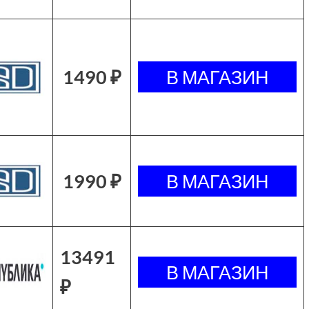
1490 ₽
1990 ₽
13491
₽