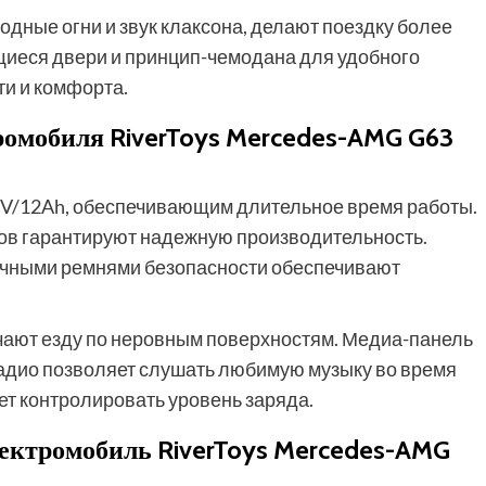
дные огни и звук клаксона, делают поездку более
иеся двери и принцип-чемодана для удобного
и и комфорта.
ромобиля RiverToys Mercedes-AMG G63
V/12Ah, обеспечивающим длительное время работы.
тов гарантируют надежную производительность.
ечными ремнями безопасности обеспечивают
гчают езду по неровным поверхностям. Медиа-панель
радио позволяет слушать любимую музыку во время
ет контролировать уровень заряда.
лектромобиль RiverToys Mercedes-AMG