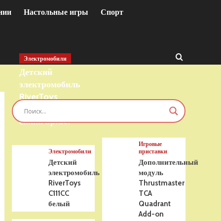
нии
Настольные игры
Спорт
Электромобили
Детский
электромобиль
RiverToys
T777TT 4WD
синий Spider
Игровые
Электромобили
приставки
Детский
Дополнительный
электромобиль
модуль
RiverToys
Thrustmaster
C111CC
TCA
белый
Quadrant
Add-on