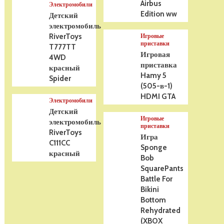
Airbus
Электромобили
Edition ww
Детский
электромобиль
RiverToys
Игровые
приставки
T777TT
Игровая
4WD
приставка
красный
Hamy 5
Spider
(505-в-1)
HDMI GTA
Электромобили
Детский
Игровые
электромобиль
приставки
RiverToys
Игра
C111CC
Sponge
красный
Bob
SquarePants
Battle For
Bikini
Bottom
Rehydrated
(XBOX