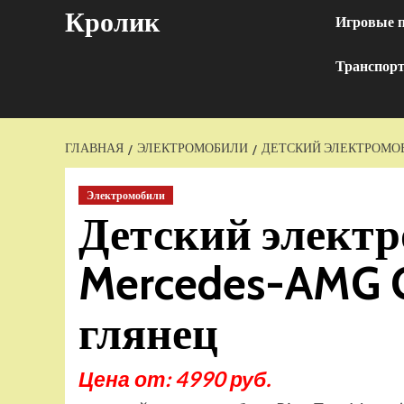
Перейти
Кролик
Игровые 
к
содержимому
Транспор
ГЛАВНАЯ
ЭЛЕКТРОМОБИЛИ
ДЕТСКИЙ ЭЛЕКТРОМОБИ
Электромобили
Детский электр
Mercedes-AMG 
глянец
Цена от: 4990 руб.