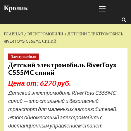
Перейти
Основное
Кролик
к
меню
содержимому
ГЛАВНАЯ
ЭЛЕКТРОМОБИЛИ
ДЕТСКИЙ ЭЛЕКТРОМОБИЛЬ
RIVERTOYS C555MC СИНИЙ
Электромобили
Детский электромобиль RiverToys
C555MC синий
Цена от: 6270 руб.
Детский электромобиль RiverToys C555MC
синий — это стильный и безопасный
транспорт для маленьких автолюбителей.
Этот одноместный электромобиль с
дистанционным управлением станет