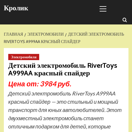
Перейти
Основное
Кролик
к
меню
содержимому
ГЛАВНАЯ
ЭЛЕКТРОМОБИЛИ
ДЕТСКИЙ ЭЛЕКТРОМОБИЛЬ
RIVERTOYS A999AA КРАСНЫЙ СПАЙДЕР
Электромобили
Детский электромобиль RiverToys
A999AA красный спайдер
Цена от: 3984 руб.
Детский электромобиль RiverToys A999AA
красный спайдер — это стильный и мощный
транспорт для юных автолюбителей. Этот
двухместный электромобиль станет
отличным подарком для детей, которые