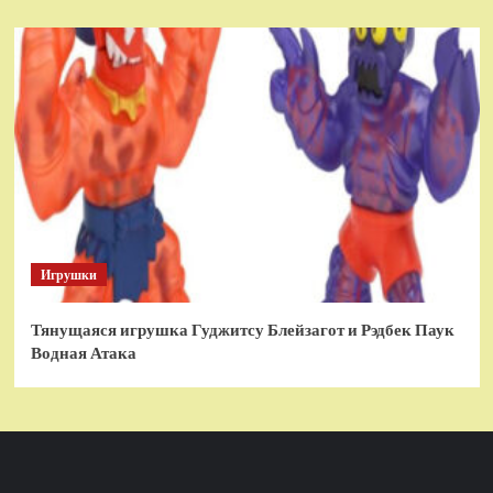
Игрушки
Тянущаяся игрушка Гуджитсу Блейзагот и Рэдбек Паук
Водная Атака