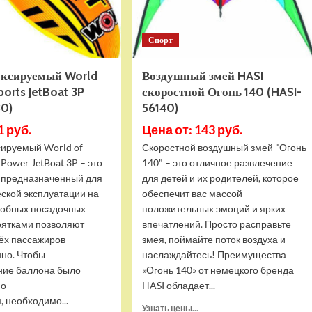
Спорт
уксируемый World
Воздушный змей HASI
ports JetBoat 3P
скоростной Огонь 140 (HASI-
0)
56140)
1 руб.
Цена от: 143 руб.
сируемый World of
Скоростной воздушный змей "Огонь
 Power JetBoat 3P – это
140" – это отличное развлечение
, предназначенный для
для детей и их родителей, которое
ской эксплуатации на
обеспечит вас массой
удобных посадочных
положительных эмоций и ярких
коятками позволяют
впечатлений. Просто расправьте
рёх пассажиров
змея, поймайте поток воздуха и
но. Чтобы
наслаждайтесь! Преимущества
ние баллона было
«Огонь 140» от немецкого бренда
но
HASI обладает...
 необходимо...
Прочитать
Узнать цены...