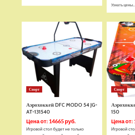
больше
Узнать цены..
о
Воздушный
змей
HASI
Молния
70х60
(HASI-
30270)
Спорт
Спорт
Аэрохоккей DFC MODO 54 JG-
Аэрохокк
AT-131540
150
Цена от: 14665 руб.
Цена от: 
Игровой стол будет не только
Игровой сто