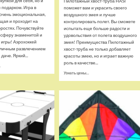
купкой для себя, но и
Пилотажный хвост-труба HASI
 подарком. Игра в
поможет вам и украсить своего
 очень эмоциональная,
воздушного змея и лучше
щая и проходит на
контролировать полет. Вы сможете
ростях. Почувствуйте
испытать еще больше радости и
осферу знаменитой и
удовольствия от полета воздушного
 игры! Аэрохоккей
змея! Преимущества Пилотажный
тличным развлечением
хвост-труба не только добавляет
даче. Яркий...
красоты змею, но и играет важную
роль в качестве...
Прочитать
.
больше
Прочитать
Узнать цены...
о
больше
Аэрохоккей
о
DFC
Воздушный
KODO
змей
AT-
HASI
150
пилотажный
хвост-
труба
6м
(черно-
белый)