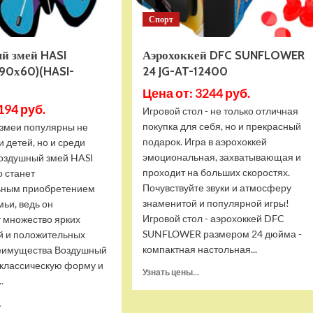
Спорт
й змей HASI
Аэрохоккей DFC SUNFLOWER
(90х60)(HASI-
24 JG-AT-12400
Цена от: 3244 руб.
194 руб.
Игровой стол - не только отличная
покупка для себя, но и прекрасный
змеи популярны не
подарок. Игра в аэрохоккей
и детей, но и среди
эмоциональная, захватывающая и
Воздушный змей HASI
проходит на больших скоростях.
о станет
Почувствуйте звуки и атмосферу
ьным приобретением
знаменитой и популярной игры!
мьи, ведь он
Игровой стол - аэрохоккей DFC
т множество ярких
SUNFLOWER размером 24 дюйма -
й и положительных
компактная настольная...
еимущества Воздушный
 классическую форму и
Прочитать
Узнать цены...
.
больше
о
Прочитать
.
Аэрохоккей