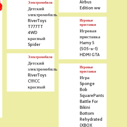
Airbus
Электромобили
Edition ww
Детский
электромобиль
RiverToys
Игровые
приставки
T777TT
Игровая
4WD
приставка
красный
Hamy 5
Spider
(505-в-1)
HDMI GTA
Электромобили
Детский
Игровые
электромобиль
приставки
RiverToys
Игра
C111CC
Sponge
красный
Bob
SquarePants
Battle For
Bikini
Bottom
Rehydrated
(XBOX