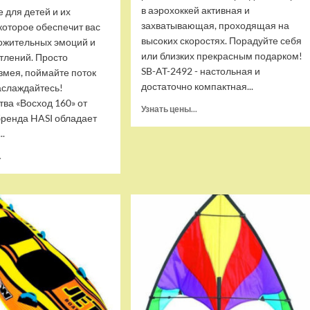
в аэрохоккей активная и
 для детей и их
захватывающая, проходящая на
которое обеспечит вас
высоких скоростях. Порадуйте себя
ожительных эмоций и
или близких прекрасным подарком!
тлений. Просто
SB-AT-2492 - настольная и
змея, поймайте поток
достаточно компактная...
аслаждайтесь!
ва «Восход 160» от
Прочитать
Узнать цены...
бренда HASI обладает
больше
..
о
Аэрохоккей
Прочитать
.
DFC
больше
SB-
о
AT-
Воздушный
2492
змей
HASI
скоростной
Восход
160
(HASI-
64160)