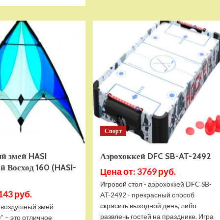
больше
DFC
о
SUNFLOWER
Воздушный
24
змей
JG-
HASI
AT-
Бабочка
12400
(90х60)
(HASI-
41090)
Спорт
й змей HASI
Аэрохоккей DFC SB-AT-2492
й Восход 160 (HASI-
Цена от: 3769 руб.
Игровой стол - аэрохоккей DFC SB-
143 руб.
AT-2492 - прекрасный способ
скрасить выходной день, либо
 воздушный змей
развлечь гостей на празднике. Игра
" – это отличное