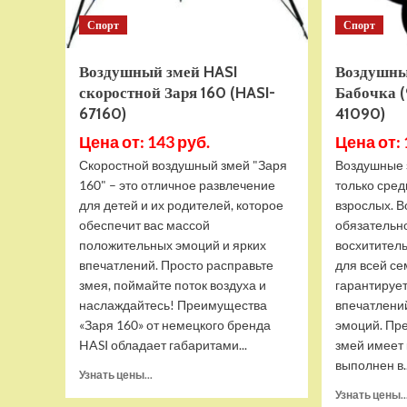
Спорт
Спорт
Воздушный змей HASI
Воздушны
скоростной Заря 160 (HASI-
Бабочка 
67160)
41090)
Цена от: 143 руб.
Цена от: 
Скоростной воздушный змей "Заря
Воздушные 
160" – это отличное развлечение
только сред
для детей и их родителей, которое
взрослых. 
обеспечит вас массой
обязательн
положительных эмоций и ярких
восхитител
впечатлений. Просто расправьте
для всей се
змея, поймайте поток воздуха и
гарантируе
наслаждайтесь! Преимущества
впечатлени
«Заря 160» от немецкого бренда
эмоций. Пр
HASI обладает габаритами...
змей имеет
выполнен в..
Прочитать
Узнать цены...
больше
Узнать цены..
о