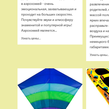
в аэрохоккей - очень
развлечение
эмоциональная, захватывающая и
родителей, 
проходит на больших скоростях.
массой пол
Почувствуйте звуки и атмосферу
ярких впеча
знаменитой и популярной игры!
расправьте 
Аэрохоккей является...
воздуха и н
Преимущест
Прочитать
Узнать цены...
немецкого 
больше
габаритами.
о
Аэрохоккей
Узнать цены..
DFC
MILAN
II
7ft