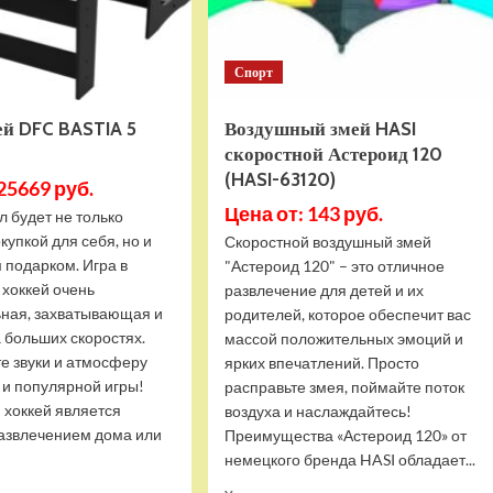
(HASI-
27113)
Спорт
ей DFC BASTIA 5
Воздушный змей HASI
скоростной Астероид 120
(HASI-63120)
25669 руб.
Цена от: 143 руб.
л будет не только
купкой для себя, но и
Скоростной воздушный змей
 подарком. Игра в
"Астероид 120" – это отличное
 хоккей очень
развлечение для детей и их
ная, захватывающая и
родителей, которое обеспечит вас
 больших скоростях.
массой положительных эмоций и
е звуки и атмосферу
ярких впечатлений. Просто
 и популярной игры!
расправьте змея, поймайте поток
 хоккей является
воздуха и наслаждайтесь!
азвлечением дома или
Преимущества «Астероид 120» от
немецкого бренда HASI обладает...
Прочитать
Прочитать