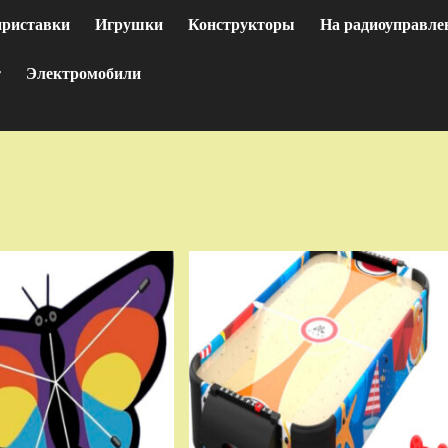
приставки
Игрушки
Конструкторы
На радиоуправле
т
Электромобили