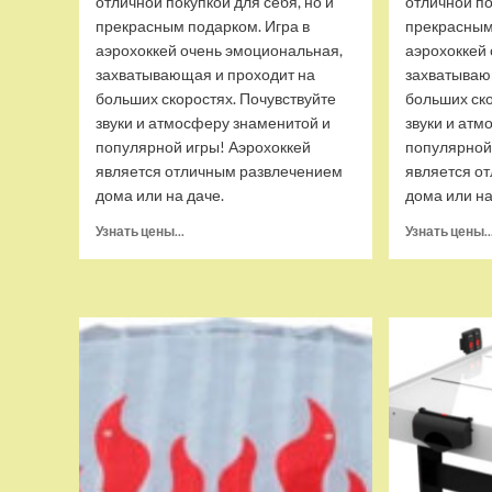
отличной покупкой для себя, но и
отличной по
прекрасным подарком. Игра в
прекрасным
аэрохоккей очень эмоциональная,
аэрохоккей
захватывающая и проходит на
захватываю
больших скоростях. Почувствуйте
больших ско
звуки и атмосферу знаменитой и
звуки и атм
популярной игры! Аэрохоккей
популярной
является отличным развлечением
является о
дома или на даче.
дома или на 
Прочитать
Узнать цены...
Узнать цены..
больше
о
Аэрохоккей
DFC
MODO
54
JG-
AT-
131540