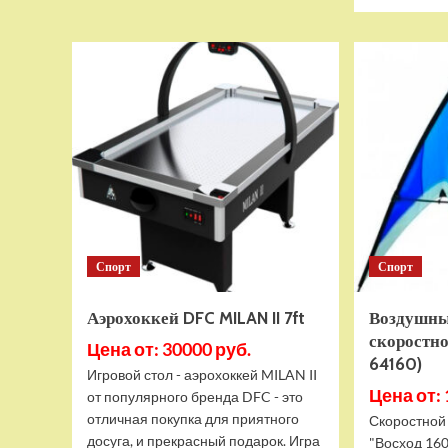
Воздушный
змей
HASI
скоростной
Заря
160
(HASI-
67160)
Спорт
Спорт
Аэрохоккей DFC MILAN II 7ft
Воздушны
скоростно
Цена от: 30000 руб.
64160)
Игровой стол - аэрохоккей MILAN II
Цена от: 
от популярного бренда DFC - это
отличная покупка для приятного
Скоростной
досуга, и прекрасный подарок. Игра
"Восход 160