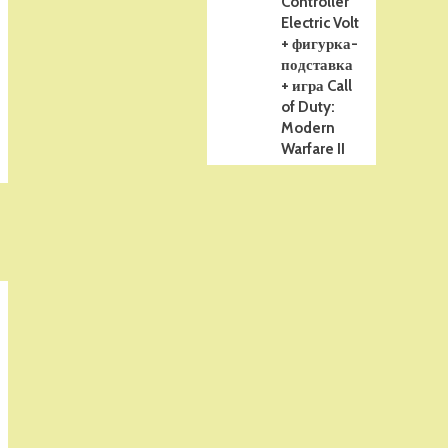
Controller
Electric Volt
+ фигурка-
подставка
+ игра Call
of Duty:
Modern
Warfare II