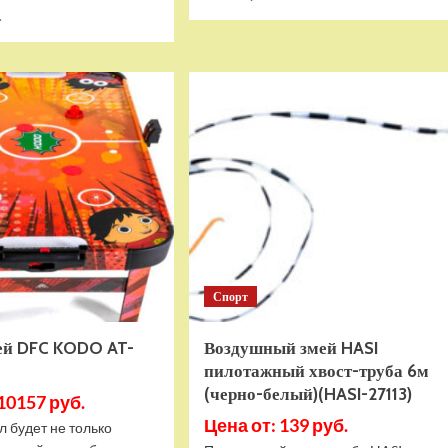
больше
Прочитать
.
о
больше
Воздушный
о
змей
Баллон
HASI
буксируемый
скоростной
World
Огонь
of
140
Watersports
(HASI-
JetBoat
56140)
3P
(WW171030)
Спорт
ей DFC KODO AT-
Воздушный змей HASI
пилотажный хвост-труба 6м
(черно-белый)(HASI-27113)
10157 руб.
Цена от: 139 руб.
л будет не только