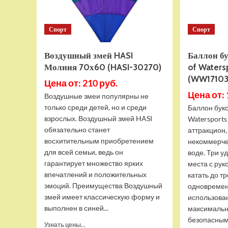
Спорт
Спорт
Воздушный змей HASI
Баллон б
Молния 70х60 (HASI-30270)
of Waters
(WW17103
Цена от: 210 руб.
Цена от: 
Воздушные змеи популярны не
только среди детей, но и среди
Баллон бук
взрослых. Воздушный змей HASI
Watersports
обязательно станет
аттракцион
восхитительным приобретением
некоммерче
для всей семьи, ведь он
воде. Три 
гарантирует множество ярких
места с ру
впечатлений и положительных
катать до т
эмоций. Преимущества Воздушный
одновремен
змей имеет классическую форму и
использова
выполнен в синей...
максималь
безопасным,
Прочитать
Узнать цены...