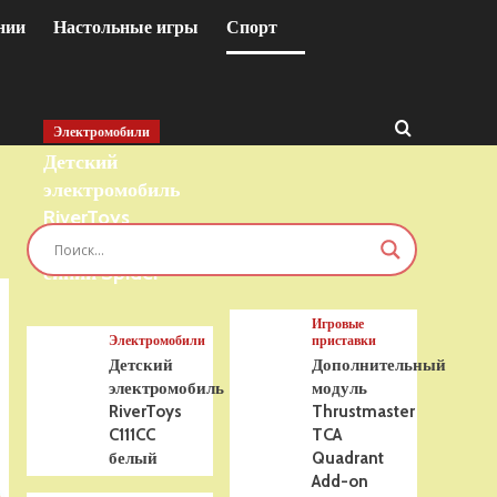
нии
Настольные игры
Спорт
Электромобили
Детский
электромобиль
RiverToys
T777TT 4WD
синий Spider
Игровые
Электромобили
приставки
Детский
Дополнительный
электромобиль
модуль
RiverToys
Thrustmaster
C111CC
TCA
белый
Quadrant
Add-on