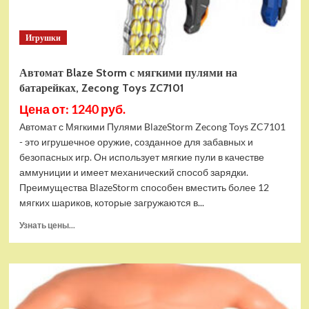
Игрушки
Автомат Blaze Storm с мягкими пулями на
батарейках, Zecong Toys ZC7101
Цена от: 1240 руб.
Автомат с Мягкими Пулями BlazeStorm Zecong Toys ZC7101
- это игрушечное оружие, созданное для забавных и
безопасных игр. Он использует мягкие пули в качестве
аммуниции и имеет механический способ зарядки.
Преимущества BlazeStorm способен вместить более 12
мягких шариков, которые загружаются в...
Прочитать
Узнать цены...
больше
о
Автомат
Blaze
Storm
с