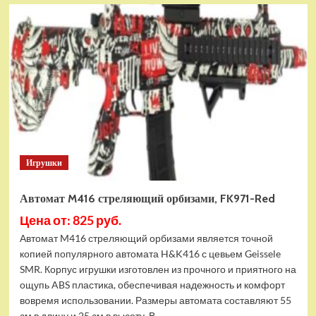
Автомат
Blaze
Storm
с
мягкими
пулями
на
батарейках,
Zecong
Toys
ZC7073
Игрушки
Автомат M416 стреляющий орбизами, FK971-Red
Цена от: 825 руб.
Автомат M416 стреляющий орбизами является точной
копией популярного автомата H&K416 с цевьем Geissele
SMR. Корпус игрушки изготовлен из прочного и приятного на
ощупь ABS пластика, обеспечивая надежность и комфорт
вовремя использовании. Размеры автомата составляют 55
см в длину и 25 см в высоту. В...