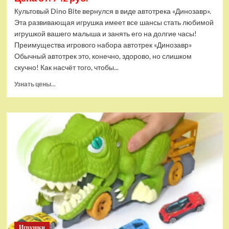
Культовый Dino Bite вернулся в виде автотрека «Динозавр».
Эта развивающая игрушка имеет все шансы стать любимой
игрушкой вашего малыша и занять его на долгие часы!
Преимущества игрового набора автотрек «Динозавр»
Обычный автотрек это, конечно, здорово, но слишком
скучно! Как насчёт того, чтобы...
Прочитать
Узнать цены...
больше
о
Игровой
набор
автотрек
"Динозавр"
(8848)
Игрушки