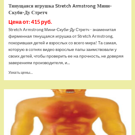
Тянущаяся игрушка Stretch Armstrong Мини-
Скуби-Ду Стретч
Цена от: 415 руб.
Stretch Armstrong Мини-Скуби-Ду Стретч - знаменитая
фирменная тянущаяся игрушка от Stretch Armstrong,
покорившая детей и взрослых со всего мира! Та самая,
которую в сотнях видео взрослые папы заимствовали у
своих детей, чтобы проверить ее на прочность, не доверяя
заверениям производителя, и...
Прочитать
Узнать цены...
больше
о
Тянущаяся
игрушка
Stretch
Armstrong
Мини-
Скуби-
Ду
Стретч