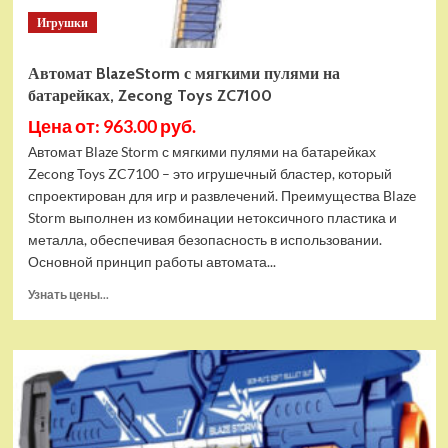
Игрушки
Автомат BlazeStorm с мягкими пулями на
батарейках, Zecong Toys ZC7100
Цена от: 963.00 руб.
Автомат Blaze Storm с мягкими пулями на батарейках
Zecong Toys ZC7100 – это игрушечный бластер, который
спроектирован для игр и развлечений. Преимущества Blaze
Storm выполнен из комбинации нетоксичного пластика и
металла, обеспечивая безопасность в использовании.
Основной принцип работы автомата...
Прочитать
Узнать цены...
больше
о
Автомат
BlazeStorm
с
мягкими
пулями
на