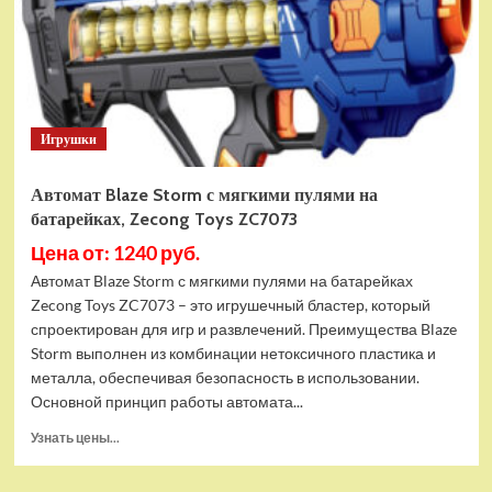
батарейках,
Zecong
Toys
ZC7100
Игрушки
Автомат Blaze Storm с мягкими пулями на
батарейках, Zecong Toys ZC7073
Цена от: 1240 руб.
Автомат Blaze Storm с мягкими пулями на батарейках
Zecong Toys ZC7073 – это игрушечный бластер, который
спроектирован для игр и развлечений. Преимущества Blaze
Storm выполнен из комбинации нетоксичного пластика и
металла, обеспечивая безопасность в использовании.
Основной принцип работы автомата...
Прочитать
Узнать цены...
больше
о