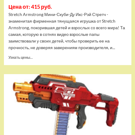
Цена от: 415 руб.
Stretch Armstrong Мини-Скуби-Ду Икс-Рэй Стретч -
знаменитая фирменная тянущаяся игрушка от Stretch
Armstrong, покорившая детей и взрослых со всего мира! Та
самая, которую в сотнях видео взрослые папы
заимствовали у своих детей, чтобы проверить ее на
прочность, не доверяя заверениям производителя, и...
Прочитать
Узнать цены...
больше
о
Тянущаяся
игрушка
Stretch
Armstrong
Мини-
Скуби-
Ду
Икс-
Рэй
Стретч