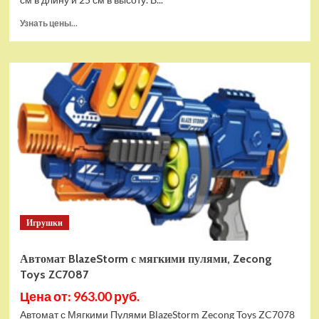
Прочитать
Узнать цены...
больше
о
Автомат
M416
стреляющий
орбизами,
FK971-
Red
Игрушки
Автомат BlazeStorm с мягкими пулями, Zecong
Toys ZC7087
Цена от: 963.00 руб.
Автомат с Мягкими Пулями BlazeStorm Zecong Toys ZC7078