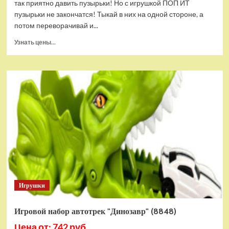
так приятно давить пузырьки! Но с игрушкой ПОП ИТ
пузырьки не закончатся! Тыкай в них на одной стороне, а
потом переворачивай и...
Прочитать
Узнать цены...
больше
о
Игрушка
POP
IT
"Круг"
антистресс
(тактильная,
сенсорная)
Игрушки
Игровой набор автотрек "Динозавр" (8848)
Цена от: 742 руб.