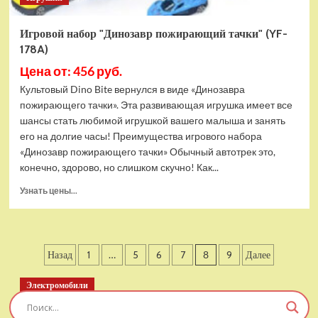
Игровой набор "Динозавр пожирающий тачки" (YF-
178A)
Цена от: 456 руб.
Культовый Dino Bite вернулся в виде «Динозавра
пожирающего тачки». Эта развивающая игрушка имеет все
шансы стать любимой игрушкой вашего малыша и занять
его на долгие часы! Преимущества игрового набора
«Динозавр пожирающего тачки» Обычный автотрек это,
конечно, здорово, но слишком скучно! Как...
Прочитать
Узнать цены...
больше
о
Игровой
набор
Пагинация
Назад
1
…
5
6
7
8
9
Далее
"Динозавр
пожирающий
записей
тачки"
Электромобили
(YF-
Детский электромобиль RiverToys T777TT 4WD
178A)