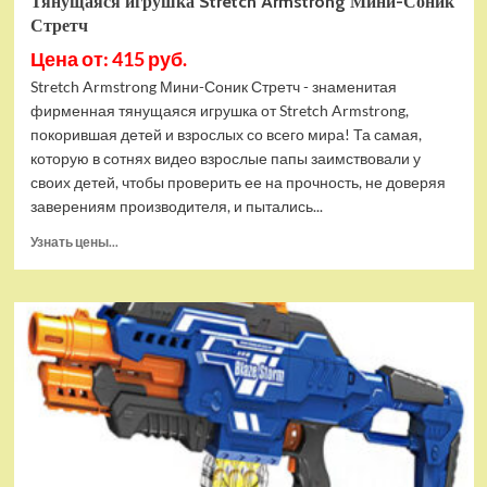
Тянущаяся игрушка Stretch Armstrong Мини-Соник
Стретч
Цена от: 415 руб.
Stretch Armstrong Мини-Соник Стретч - знаменитая
фирменная тянущаяся игрушка от Stretch Armstrong,
покорившая детей и взрослых со всего мира! Та самая,
которую в сотнях видео взрослые папы заимствовали у
своих детей, чтобы проверить ее на прочность, не доверяя
заверениям производителя, и пытались...
Прочитать
Узнать цены...
больше
о
Тянущаяся
игрушка
Stretch
Armstrong
Мини-
Соник
Стретч