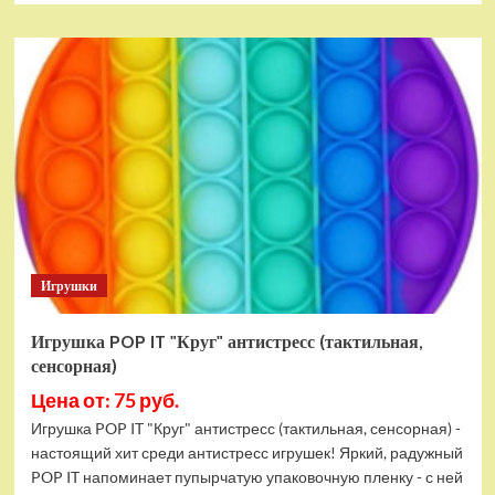
о
Автомат
стреляющий
орбизами,
FK974-
Black
Игрушки
Игрушка POP IT "Круг" антистресс (тактильная,
сенсорная)
Цена от: 75 руб.
Игрушка POP IT "Круг" антистресс (тактильная, сенсорная) -
настоящий хит среди антистресс игрушек! Яркий, радужный
POP IT напоминает пупырчатую упаковочную пленку - с ней