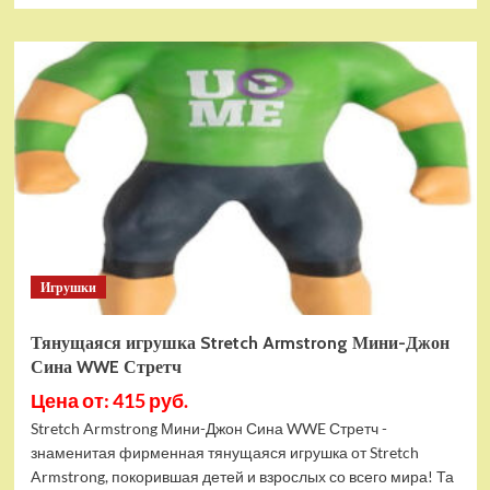
о
Тянущаяся
игрушка
Stretch
Armstrong
Мини-
Стретч
Армстронг
Игрушки
Тянущаяся игрушка Stretch Armstrong Мини-Джон
Сина WWE Стретч
Цена от: 415 руб.
Stretch Armstrong Мини-Джон Сина WWE Стретч -
знаменитая фирменная тянущаяся игрушка от Stretch
Armstrong, покорившая детей и взрослых со всего мира! Та