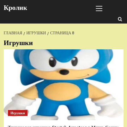
Перейти
Основное
Кролик
к
меню
содержимому
ГЛАВНАЯ
ИГРУШКИ
СТРАНИЦА 8
Игрушки
Игрушки