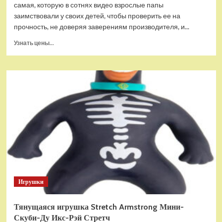
самая, которую в сотнях видео взрослые папы
заимствовали у своих детей, чтобы проверить ее на
прочность, не доверяя заверениям производителя, и...
Прочитать
Узнать цены...
больше
о
Тянущаяся
игрушка
Stretch
Armstrong
Мини-
Джон
Сина
WWE
Стретч
Игрушки
Тянущаяся игрушка Stretch Armstrong Мини-
Скуби-Ду Икс-Рэй Стретч