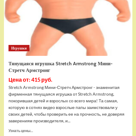
мягкими
пулями
на
батарейках,
Zecong
Toys
ZC7101
Игрушки
Тянущаяся игрушка Stretch Armstrong Мини-
Стретч Армстронг
Цена от: 415 руб.
Stretch Armstrong Мини-Стретч Армстронг - знаменитая
фирменная тянущаяся игрушка от Stretch Armstrong,
покорившая детей и взрослых со всего мира! Та самая,
которую в сотнях видео взрослые папы заимствовали у
своих детей, чтобы проверить ее на прочность, не доверяя
заверениям производителя, и...
Прочитать
Узнать цены...
больше