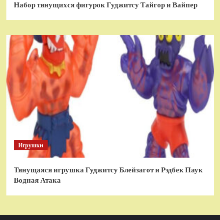
Набор тянущихся фигурок Гуджитсу Тайгор и Вайпер
Игрушки
Тянущаяся игрушка Гуджитсу Блейзагот и Рэдбек Паук
Водная Атака