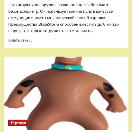
- это игрушечное оружие, созданное для забавных и
безопасных игр. Он использует мягкие пули в качестве
аммуниции и имеет механический способ зарядки.
Преимущества BlazeStorm способен вместить до 8 мягких
шариков, которые загружаются в магазин в...
Прочитать
Узнать цены...
больше
о
Автомат
BlazeStorm
с
мягкими
пулями,
Zecong
Toys
ZC7087
Игрушки