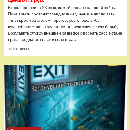
Цена от: 1 руб.
Вторая половина XX века, самый разгар холодной войны.
Пока армии проводят грандиозные учения, а дипломаты
тянут время за столом переговоров, спецслужбы
крупнейших стран ведут напряжённую закулисную борьбу.
Возглавить службу внешней разведки и посеять хаос в стане
врага предлагает настольная игра...
Прочитать
Узнать цены...
больше
о
Настольная
игра
ZVEZDA
Агенты
щит
и
меч:
Большая
игра
(ZV-
8989)