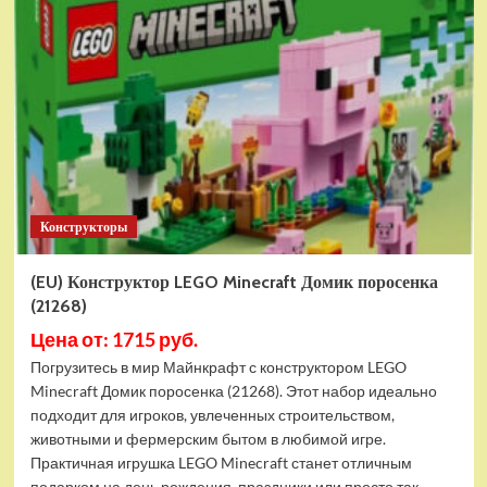
игра
ZVEZDA
Поселенцы:
Северные
Империи
(ZV-
8735)
Конструкторы
(EU) Конструктор LEGO Minecraft Домик поросенка
(21268)
Цена от: 1715 руб.
Погрузитесь в мир Майнкрафт с конструктором LEGO
Minecraft Домик поросенка (21268). Этот набор идеально
подходит для игроков, увлеченных строительством,
животными и фермерским бытом в любимой игре.
Практичная игрушка LEGO Minecraft станет отличным
подарком на день рождения, праздники или просто так...