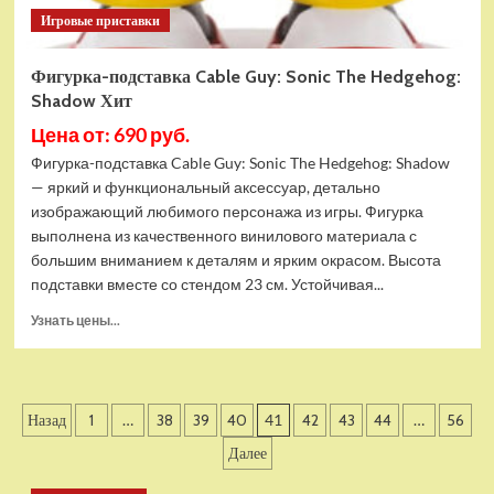
Игровые приставки
Фигурка-подставка Cable Guy: Sonic The Hedgehog:
Shadow Хит
Цена от: 690 руб.
Фигурка-подставка Cable Guy: Sonic The Hedgehog: Shadow
— яркий и функциональный аксессуар, детально
изображающий любимого персонажа из игры. Фигурка
выполнена из качественного винилового материала с
большим вниманием к деталям и ярким окрасом. Высота
подставки вместе со стендом 23 см. Устойчивая...
Прочитать
Узнать цены...
больше
о
Фигурка-
подставка
Пагинация
Назад
1
…
38
39
40
41
42
43
44
…
56
Cable
Guy:
записей
Далее
Sonic
The