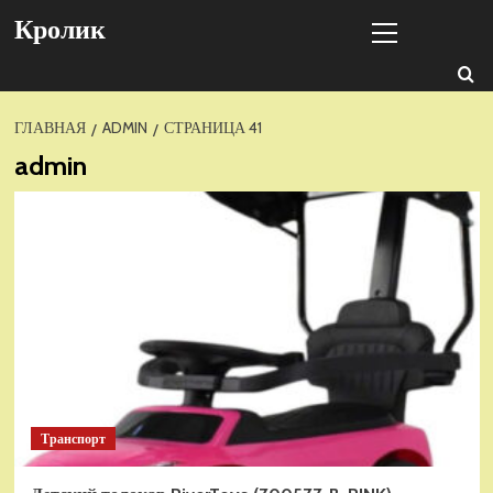
Перейти
Основное
Кролик
к
меню
содержимому
ГЛАВНАЯ
ADMIN
СТРАНИЦА 41
admin
Транспорт