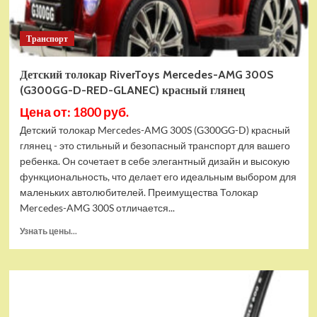
Транспорт
Детский толокар RiverToys Mercedes-AMG 300S
(G300GG-D-RED-GLANEC) красный глянец
Цена от: 1800 руб.
Детский толокар Mercedes-AMG 300S (G300GG-D) красный
глянец - это стильный и безопасный транспорт для вашего
ребенка. Он сочетает в себе элегантный дизайн и высокую
функциональность, что делает его идеальным выбором для
маленьких автолюбителей. Преимущества Толокар
Mercedes-AMG 300S отличается...
Прочитать
Узнать цены...
больше
о
Детский
толокар
RiverToys
Mercedes-