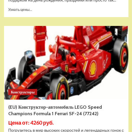
Прочитать
Узнать цены...
больше
о
(EU)
Конструктор
LEGO
Minecraft
Домик
поросенка
(21268)
Конструкторы
(EU) Конструктор-автомобиль LEGO Speed
Champions Formula 1 Ferrari SF-24 (77242)
Цена от: 4260 руб.
Погрузитесь в мир высоких скоростей и легендарных гонок с