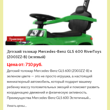
AMG
300S
(G300GG-
D-
RED-
GLANEC)
красный
глянец
Транспорт
Детский толокар Mercedes-Benz GLS 600 RiverToys
(Z003ZZ-B) (зеленый)
Цена от: 710 руб.
Детский толокар Mercedes-Benz GLS 600 (Z003ZZ-B) в
зеленом цвете — это не просто игрушка, а настоящий
миниатюрный автомобиль, который подарит вашему
ребенку массу положительных эмоций и поможет развить
координацию движений и физическую активность.
Преимущества Mercedes-Benz GLS 600 Эстетичный...
Прочитать
Узнать цены...
больше