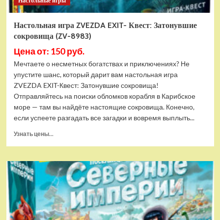
Настольные игры
Настольная игра ZVEZDA EXIT- Квест: Затонувшие
сокровища (ZV-8983)
Цена от: 150 руб.
Мечтаете о несметных богатствах и приключениях? Не
упустите шанс, который дарит вам настольная игра
ZVEZDA EXIT-Квест: Затонувшие сокровища!
Отправляйтесь на поиски обломков корабля в Карибское
море — там вы найдёте настоящие сокровища. Конечно,
если успеете разгадать все загадки и вовремя выплыть...
Прочитать
Узнать цены...
больше
о
Настольная
игра
ZVEZDA
EXIT-
Квест:
Затонувшие
сокровища