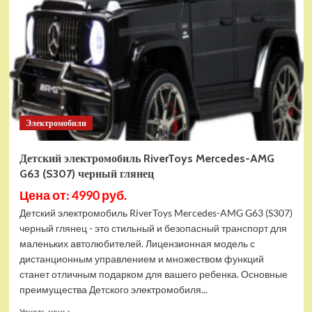
Star
Wars
Космический
корабль
Джанго
Фетта
(75433)
Электромобили
Детский электромобиль RiverToys Mercedes-AMG
G63 (S307) черный глянец
Цена от: 4990 руб.
Детский электромобиль RiverToys Mercedes-AMG G63 (S307)
черный глянец - это стильный и безопасный транспорт для
маленьких автолюбителей. Лицензионная модель с
дистанционным управлением и множеством функций
станет отличным подарком для вашего ребенка. Основные
преимущества Детского электромобиля...
Прочитать