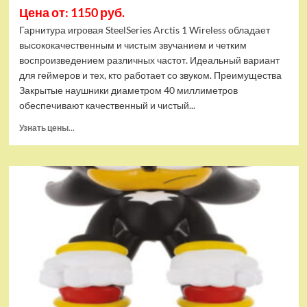
Цена от: 1150 руб.
Гарнитура игровая SteelSeries Arctis 1 Wireless обладает
высококачественным и чистым звучанием и четким
воспроизведением различных частот. Идеальный вариант
для геймеров и тех, кто работает со звуком. Преимущества
Закрытые наушники диаметром 40 миллиметров
обеспечивают качественный и чистый...
Прочитать
Узнать цены...
больше
о
Беспроводные
наушники
SteelSeries
Arctis
1
Wireless
Хит