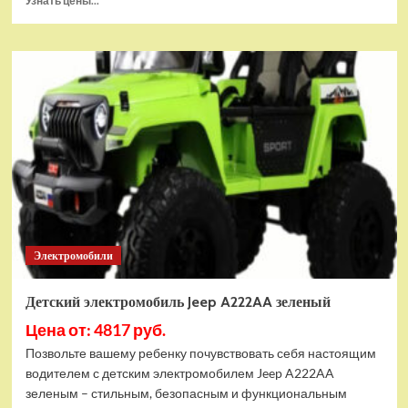
Узнать цены...
больше
о
Детский
электромобиль
RiverToys
Mercedes-
AMG
G63
(S307)
черный
глянец
Электромобили
Детский электромобиль Jeep A222AA зеленый
Цена от: 4817 руб.
Позвольте вашему ребенку почувствовать себя настоящим
водителем с детским электромобилем Jeep A222AA
зеленым – стильным, безопасным и функциональным