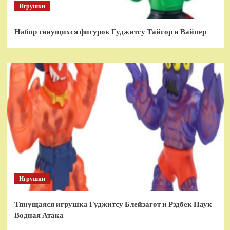
Игрушки
Набор тянущихся фигурок Гуджитсу Тайгор и Вайпер
Игрушки
Тянущаяся игрушка Гуджитсу Блейзагот и Рэдбек Паук
Водная Атака