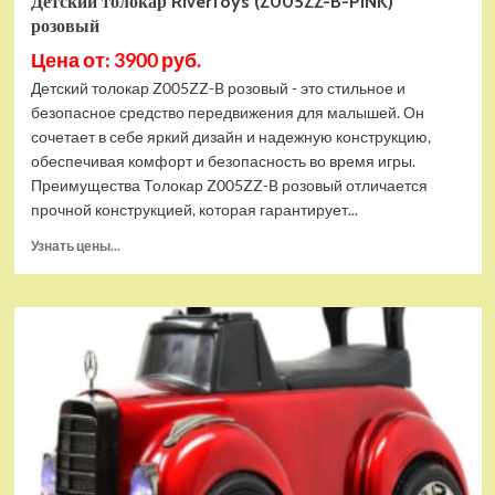
Детский толокар RiverToys (Z005ZZ-B-PINK)
розовый
Цена от: 3900 руб.
Детский толокар Z005ZZ-B розовый - это стильное и
безопасное средство передвижения для малышей. Он
сочетает в себе яркий дизайн и надежную конструкцию,
обеспечивая комфорт и безопасность во время игры.
Преимущества Толокар Z005ZZ-B розовый отличается
прочной конструкцией, которая гарантирует...
Прочитать
Узнать цены...
больше
о
Детский
толокар
RiverToys
(Z005ZZ-
B-
PINK)
розовый