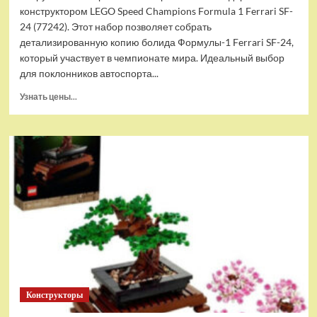
конструктором LEGO Speed Champions Formula 1 Ferrari SF-
24 (77242). Этот набор позволяет собрать
детализированную копию болида Формулы-1 Ferrari SF-24,
который участвует в чемпионате мира. Идеальный выбор
для поклонников автоспорта...
Прочитать
Узнать цены...
больше
о
(EU)
Конструктор-
автомобиль
LEGO
Speed
Champions
Formula
1
Ferrari
SF-
24
(77242)
Конструкторы