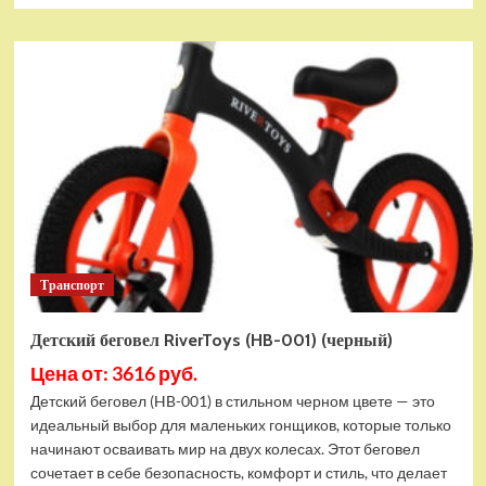
о
Детский
толокар
Mercedes-
Benz
GLS
600
RiverToys
(Z003ZZ-
B)
(зеленый)
Транспорт
Детский беговел RiverToys (HB-001) (черный)
Цена от: 3616 руб.
Детский беговел (HB-001) в стильном черном цвете — это
идеальный выбор для маленьких гонщиков, которые только
начинают осваивать мир на двух колесах. Этот беговел
сочетает в себе безопасность, комфорт и стиль, что делает