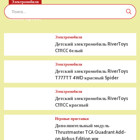
Электромобили
Hedgehog:
Детский электромобиль RiverToys T777TT 4WD
Shadow
Хит
синий Spider
Электромобили
Детский электромобиль RiverToys
C111CC белый
Электромобили
Детский электромобиль RiverToys
T777TT 4WD красный Spider
Электромобили
Детский электромобиль RiverToys
C111CC красный
Игровые приставки
Дополнительный модуль
Thrustmaster TCA Quadrant Add-
on Airbus Edition ww