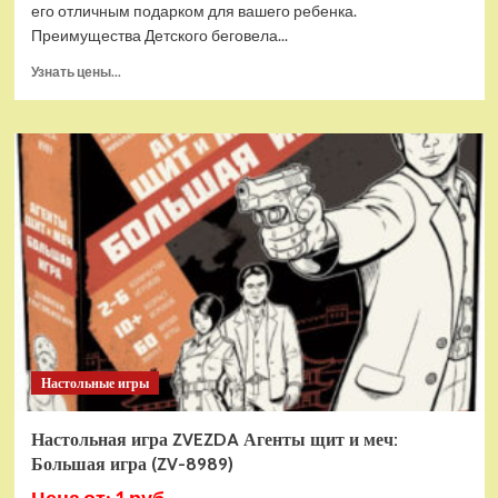
его отличным подарком для вашего ребенка.
Преимущества Детского беговела...
Прочитать
Узнать цены...
больше
о
Детский
беговел
RiverToys
(HB-
001)
(черный)
Настольные игры
Настольная игра ZVEZDA Агенты щит и меч:
Большая игра (ZV-8989)